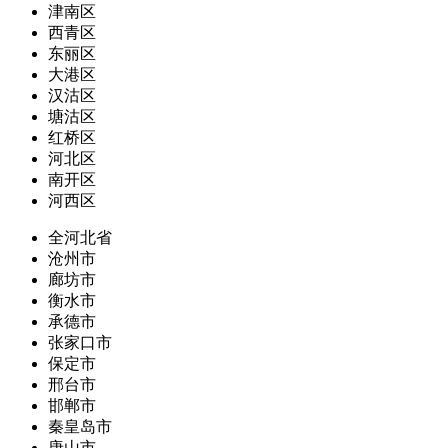
津南区
西青区
东丽区
大港区
汉沽区
塘沽区
红桥区
河北区
南开区
河西区
全河北省
沧州市
廊坊市
衡水市
承德市
张家口市
保定市
邢台市
邯郸市
秦皇岛市
唐山市