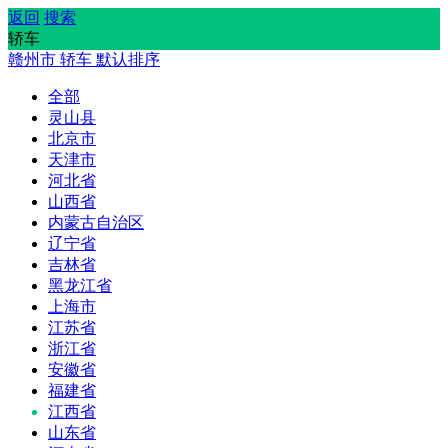
返回
搜索
轿车
赣州市
轿车
默认排序
全部
灵山县
北京市
天津市
河北省
山西省
内蒙古自治区
辽宁省
吉林省
黑龙江省
上海市
江苏省
浙江省
安徽省
福建省
江西省
山东省