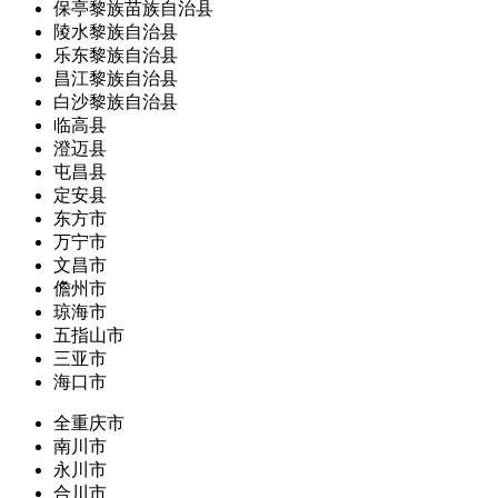
保亭黎族苗族自治县
陵水黎族自治县
乐东黎族自治县
昌江黎族自治县
白沙黎族自治县
临高县
澄迈县
屯昌县
定安县
东方市
万宁市
文昌市
儋州市
琼海市
五指山市
三亚市
海口市
全重庆市
南川市
永川市
合川市