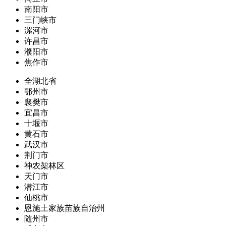
南阳市
三门峡市
漯河市
许昌市
濮阳市
焦作市
全湖北省
鄂州市
襄樊市
宜昌市
十堰市
黄石市
武汉市
荆门市
神农架林区
天门市
潜江市
仙桃市
恩施土家族苗族自治州
随州市