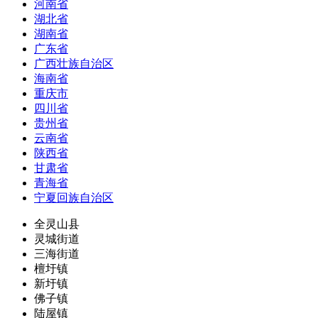
河南省
湖北省
湖南省
广东省
广西壮族自治区
海南省
重庆市
四川省
贵州省
云南省
陕西省
甘肃省
青海省
宁夏回族自治区
全灵山县
灵城街道
三海街道
檀圩镇
新圩镇
佛子镇
陆屋镇