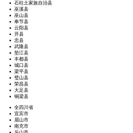
石柱土家族自治县
巫溪县
巫山县
奉节县
云阳县
开县
忠县
武隆县
垫江县
丰都县
城口县
梁平县
璧山县
荣昌县
大足县
铜梁县
全四川省
宜宾市
眉山市
南充市
乐山市