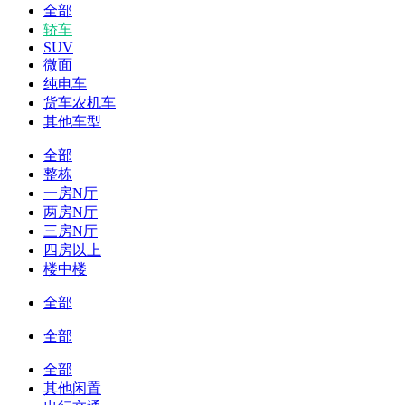
全部
轿车
SUV
微面
纯电车
货车农机车
其他车型
全部
整栋
一房N厅
两房N厅
三房N厅
四房以上
楼中楼
全部
全部
全部
其他闲置