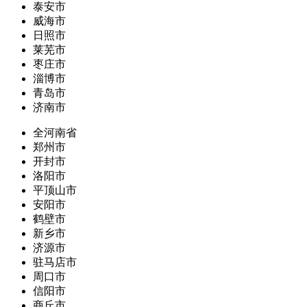
泰安市
威海市
日照市
莱芜市
枣庄市
淄博市
青岛市
济南市
全河南省
郑州市
开封市
洛阳市
平顶山市
安阳市
鹤壁市
新乡市
济源市
驻马店市
周口市
信阳市
商丘市