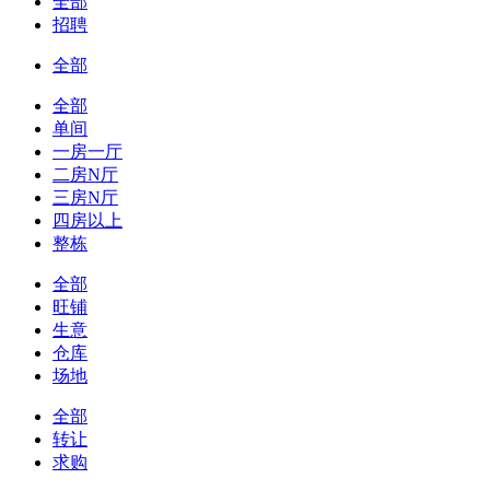
全部
招聘
全部
全部
单间
一房一厅
二房N厅
三房N厅
四房以上
整栋
全部
旺铺
生意
仓库
场地
全部
转让
求购