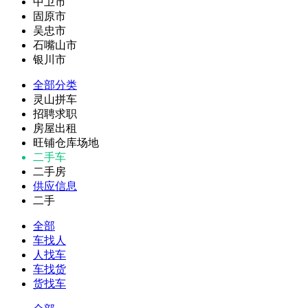
中卫市
固原市
吴忠市
石嘴山市
银川市
全部分类
灵山拼车
招聘求职
房屋出租
旺铺仓库场地
二手车
二手房
供应信息
二手
全部
车找人
人找车
车找货
货找车