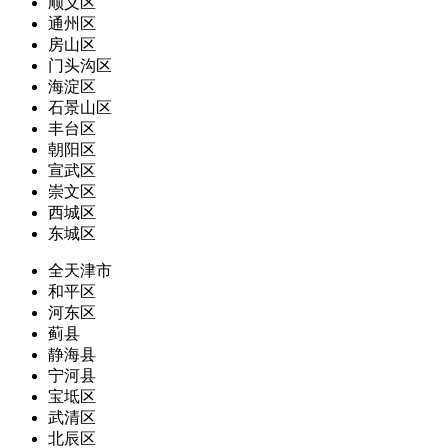
顺义区
通州区
房山区
门头沟区
海淀区
石景山区
丰台区
朝阳区
宣武区
崇文区
西城区
东城区
全天津市
和平区
河东区
蓟县
静海县
宁河县
宝坻区
武清区
北辰区