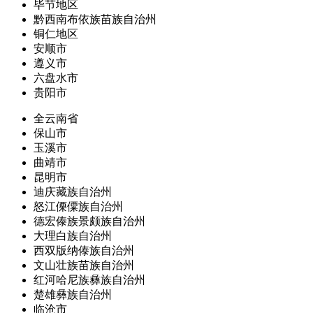
毕节地区
黔西南布依族苗族自治州
铜仁地区
安顺市
遵义市
六盘水市
贵阳市
全云南省
保山市
玉溪市
曲靖市
昆明市
迪庆藏族自治州
怒江傈僳族自治州
德宏傣族景颇族自治州
大理白族自治州
西双版纳傣族自治州
文山壮族苗族自治州
红河哈尼族彝族自治州
楚雄彝族自治州
临沧市