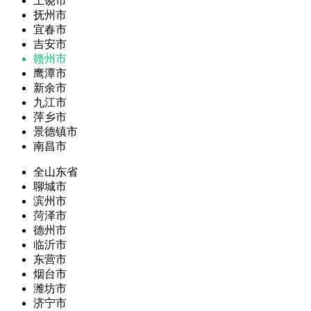
上饶市
抚州市
宜春市
吉安市
赣州市
鹰潭市
新余市
九江市
萍乡市
景德镇市
南昌市
全山东省
聊城市
滨州市
菏泽市
德州市
临沂市
东营市
烟台市
潍坊市
济宁市