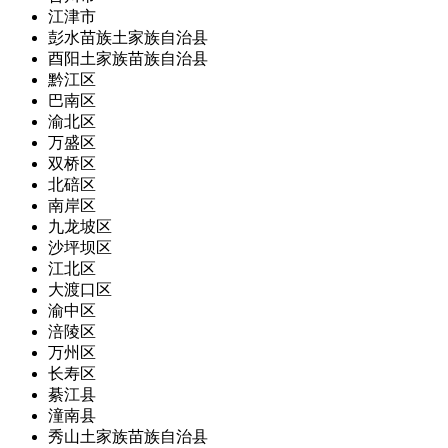
江津市
彭水苗族土家族自治县
酉阳土家族苗族自治县
黔江区
巴南区
渝北区
万盛区
双桥区
北碚区
南岸区
九龙坡区
沙坪坝区
江北区
大渡口区
渝中区
涪陵区
万州区
长寿区
綦江县
潼南县
秀山土家族苗族自治县