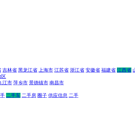
省
吉林省
黑龙江省
上海市
江苏省
浙江省
安徽省
福建省
江西省
治区
九江市
萍乡市
景德镇市
南昌市
手
二手车
二手房
圈子
供应信息
二手