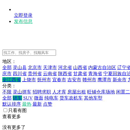
立即登录
发布信息
地区：
全部
灵山县
北京市
天津市
河北省
山西省
内蒙古自治区
辽宁
庆市
四川省
贵州省
云南省
陕西省
甘肃省
青海省
宁夏回族自
全江西省
上饶市
抚州市
宜春市
吉安市
赣州市
鹰潭市
新余市
分类：
不限
灵山拼车
招聘求职
人才库
房屋出租
旺铺仓库场地
闲置二
全部
轿车
SUV
微面
纯电车
货车农机车
其他车型
默认排序
最热
最新
点赞
只看有图
查看更多
没有更多了