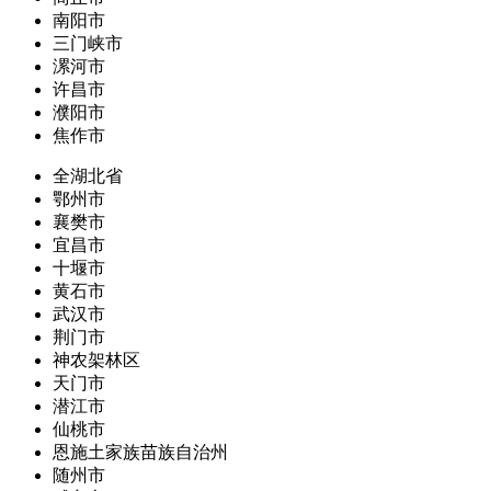
南阳市
三门峡市
漯河市
许昌市
濮阳市
焦作市
全湖北省
鄂州市
襄樊市
宜昌市
十堰市
黄石市
武汉市
荆门市
神农架林区
天门市
潜江市
仙桃市
恩施土家族苗族自治州
随州市