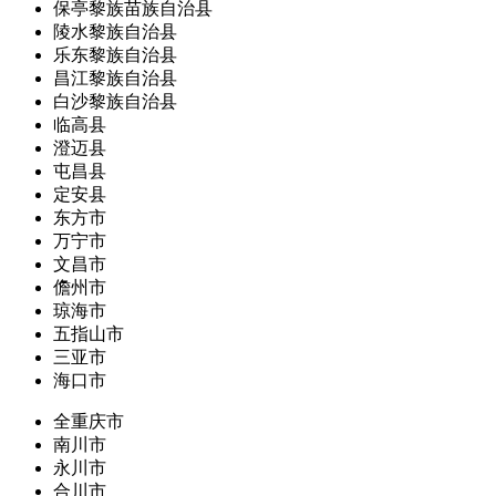
保亭黎族苗族自治县
陵水黎族自治县
乐东黎族自治县
昌江黎族自治县
白沙黎族自治县
临高县
澄迈县
屯昌县
定安县
东方市
万宁市
文昌市
儋州市
琼海市
五指山市
三亚市
海口市
全重庆市
南川市
永川市
合川市