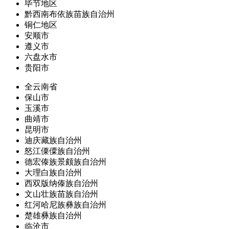
毕节地区
黔西南布依族苗族自治州
铜仁地区
安顺市
遵义市
六盘水市
贵阳市
全云南省
保山市
玉溪市
曲靖市
昆明市
迪庆藏族自治州
怒江傈僳族自治州
德宏傣族景颇族自治州
大理白族自治州
西双版纳傣族自治州
文山壮族苗族自治州
红河哈尼族彝族自治州
楚雄彝族自治州
临沧市