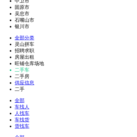
中卫市
固原市
吴忠市
石嘴山市
银川市
全部分类
灵山拼车
招聘求职
房屋出租
旺铺仓库场地
二手车
二手房
供应信息
二手
全部
车找人
人找车
车找货
货找车