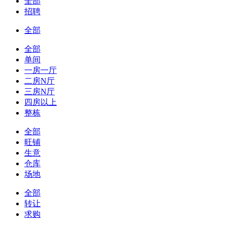
全部
招聘
全部
全部
单间
一房一厅
二房N厅
三房N厅
四房以上
整栋
全部
旺铺
生意
仓库
场地
全部
转让
求购