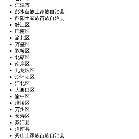
江津市
彭水苗族土家族自治县
酉阳土家族苗族自治县
黔江区
巴南区
渝北区
万盛区
双桥区
北碚区
南岸区
九龙坡区
沙坪坝区
江北区
大渡口区
渝中区
涪陵区
万州区
长寿区
綦江县
潼南县
秀山土家族苗族自治县