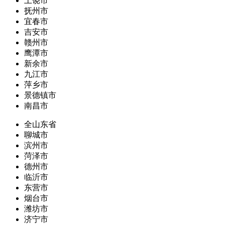
上饶市
抚州市
宜春市
吉安市
赣州市
鹰潭市
新余市
九江市
萍乡市
景德镇市
南昌市
全山东省
聊城市
滨州市
菏泽市
德州市
临沂市
东营市
烟台市
潍坊市
济宁市