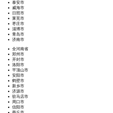
泰安市
威海市
日照市
莱芜市
枣庄市
淄博市
青岛市
济南市
全河南省
郑州市
开封市
洛阳市
平顶山市
安阳市
鹤壁市
新乡市
济源市
驻马店市
周口市
信阳市
商丘市