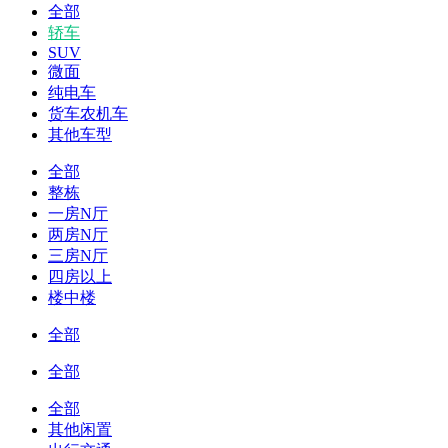
全部
轿车
SUV
微面
纯电车
货车农机车
其他车型
全部
整栋
一房N厅
两房N厅
三房N厅
四房以上
楼中楼
全部
全部
全部
其他闲置