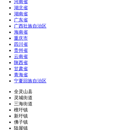
河南省
湖北省
湖南省
广东省
广西壮族自治区
海南省
重庆市
四川省
贵州省
云南省
陕西省
甘肃省
青海省
宁夏回族自治区
全灵山县
灵城街道
三海街道
檀圩镇
新圩镇
佛子镇
陆屋镇