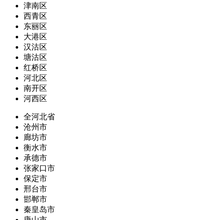
津南区
西青区
东丽区
大港区
汉沽区
塘沽区
红桥区
河北区
南开区
河西区
全河北省
沧州市
廊坊市
衡水市
承德市
张家口市
保定市
邢台市
邯郸市
秦皇岛市
唐山市