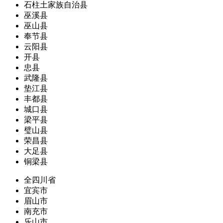
石柱土家族自治县
巫溪县
巫山县
奉节县
云阳县
开县
忠县
武隆县
垫江县
丰都县
城口县
梁平县
璧山县
荣昌县
大足县
铜梁县
全四川省
宜宾市
眉山市
南充市
乐山市