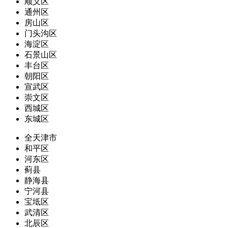
顺义区
通州区
房山区
门头沟区
海淀区
石景山区
丰台区
朝阳区
宣武区
崇文区
西城区
东城区
全天津市
和平区
河东区
蓟县
静海县
宁河县
宝坻区
武清区
北辰区