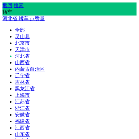
返回
搜索
轿车
河北省
轿车
点赞量
全部
灵山县
北京市
天津市
河北省
山西省
内蒙古自治区
辽宁省
吉林省
黑龙江省
上海市
江苏省
浙江省
安徽省
福建省
江西省
山东省