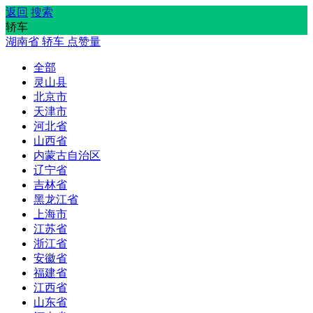
返回
搜索
轿车
湖南省
轿车
点赞量
全部
灵山县
北京市
天津市
河北省
山西省
内蒙古自治区
辽宁省
吉林省
黑龙江省
上海市
江苏省
浙江省
安徽省
福建省
江西省
山东省