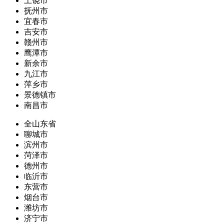
上饶市
抚州市
宜春市
吉安市
赣州市
鹰潭市
新余市
九江市
萍乡市
景德镇市
南昌市
全山东省
聊城市
滨州市
菏泽市
德州市
临沂市
东营市
烟台市
潍坊市
济宁市