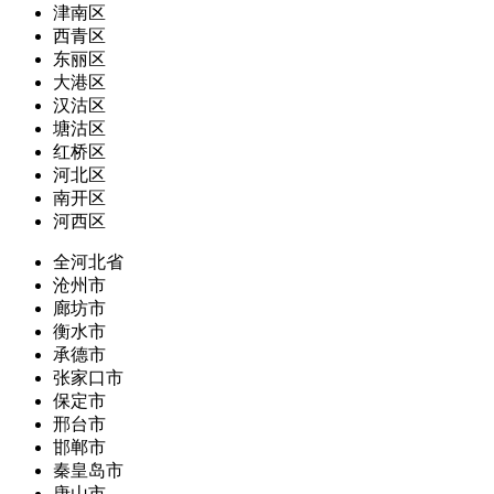
津南区
西青区
东丽区
大港区
汉沽区
塘沽区
红桥区
河北区
南开区
河西区
全河北省
沧州市
廊坊市
衡水市
承德市
张家口市
保定市
邢台市
邯郸市
秦皇岛市
唐山市