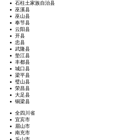
石柱土家族自治县
巫溪县
巫山县
奉节县
云阳县
开县
忠县
武隆县
垫江县
丰都县
城口县
梁平县
璧山县
荣昌县
大足县
铜梁县
全四川省
宜宾市
眉山市
南充市
乐山市