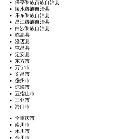
保亭黎族苗族自治县
陵水黎族自治县
乐东黎族自治县
昌江黎族自治县
白沙黎族自治县
临高县
澄迈县
屯昌县
定安县
东方市
万宁市
文昌市
儋州市
琼海市
五指山市
三亚市
海口市
全重庆市
南川市
永川市
合川市