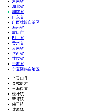
河南省
湖北省
湖南省
广东省
广西壮族自治区
海南省
重庆市
四川省
贵州省
云南省
陕西省
甘肃省
青海省
宁夏回族自治区
全灵山县
灵城街道
三海街道
檀圩镇
新圩镇
佛子镇
陆屋镇