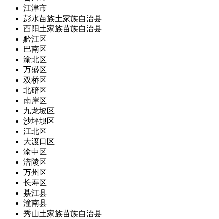
江津市
彭水苗族土家族自治县
酉阳土家族苗族自治县
黔江区
巴南区
渝北区
万盛区
双桥区
北碚区
南岸区
九龙坡区
沙坪坝区
江北区
大渡口区
渝中区
涪陵区
万州区
长寿区
綦江县
潼南县
秀山土家族苗族自治县