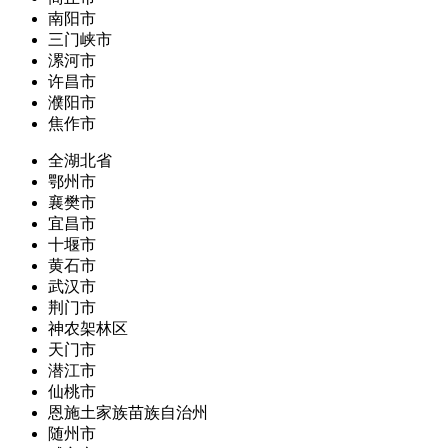
南阳市
三门峡市
漯河市
许昌市
濮阳市
焦作市
全湖北省
鄂州市
襄樊市
宜昌市
十堰市
黄石市
武汉市
荆门市
神农架林区
天门市
潜江市
仙桃市
恩施土家族苗族自治州
随州市