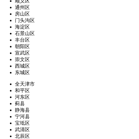
顺义区
通州区
房山区
门头沟区
海淀区
石景山区
丰台区
朝阳区
宣武区
崇文区
西城区
东城区
全天津市
和平区
河东区
蓟县
静海县
宁河县
宝坻区
武清区
北辰区