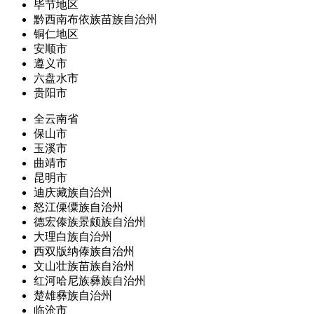
毕节地区
黔西南布依族苗族自治州
铜仁地区
安顺市
遵义市
六盘水市
贵阳市
全云南省
保山市
玉溪市
曲靖市
昆明市
迪庆藏族自治州
怒江傈僳族自治州
德宏傣族景颇族自治州
大理白族自治州
西双版纳傣族自治州
文山壮族苗族自治州
红河哈尼族彝族自治州
楚雄彝族自治州
临沧市