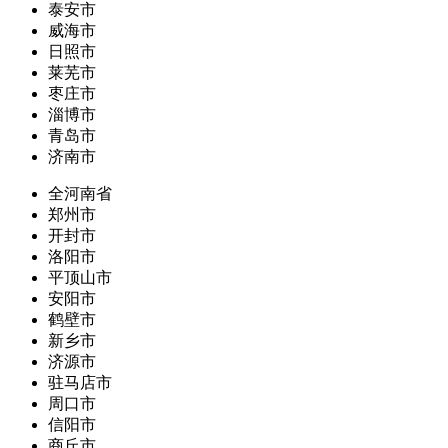
泰安市
威海市
日照市
莱芜市
枣庄市
淄博市
青岛市
济南市
全河南省
郑州市
开封市
洛阳市
平顶山市
安阳市
鹤壁市
新乡市
济源市
驻马店市
周口市
信阳市
商丘市