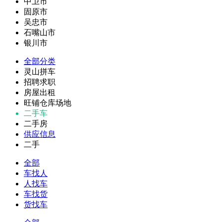
中卫市
固原市
吴忠市
石嘴山市
银川市
全部分类
灵山拼车
招聘求职
房屋出租
旺铺仓库场地
二手车
二手房
供应信息
二手
全部
车找人
人找车
车找货
货找车