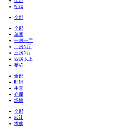
全部
招聘
全部
全部
单间
一房一厅
二房N厅
三房N厅
四房以上
整栋
全部
旺铺
生意
仓库
场地
全部
转让
求购