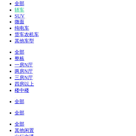
全部
轿车
SUV
微面
纯电车
货车农机车
其他车型
全部
整栋
一房N厅
两房N厅
三房N厅
四房以上
楼中楼
全部
全部
全部
其他闲置