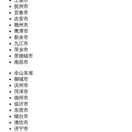
上饶市
抚州市
宜春市
吉安市
赣州市
鹰潭市
新余市
九江市
萍乡市
景德镇市
南昌市
全山东省
聊城市
滨州市
菏泽市
德州市
临沂市
东营市
烟台市
潍坊市
济宁市