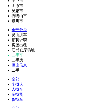
中卫市
固原市
吴忠市
石嘴山市
银川市
全部分类
灵山拼车
招聘求职
房屋出租
旺铺仓库场地
二手车
二手房
供应信息
二手
全部
车找人
人找车
车找货
货找车