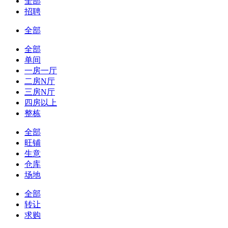
全部
招聘
全部
全部
单间
一房一厅
二房N厅
三房N厅
四房以上
整栋
全部
旺铺
生意
仓库
场地
全部
转让
求购