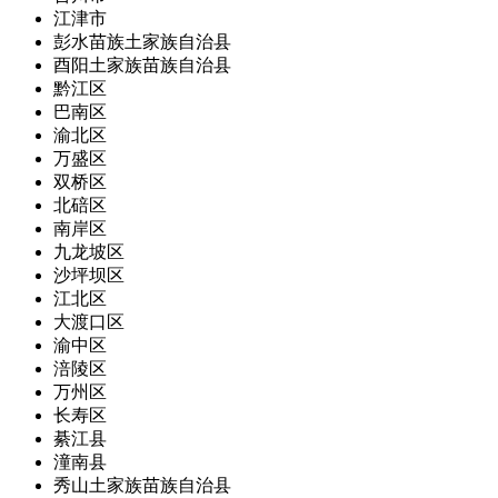
江津市
彭水苗族土家族自治县
酉阳土家族苗族自治县
黔江区
巴南区
渝北区
万盛区
双桥区
北碚区
南岸区
九龙坡区
沙坪坝区
江北区
大渡口区
渝中区
涪陵区
万州区
长寿区
綦江县
潼南县
秀山土家族苗族自治县