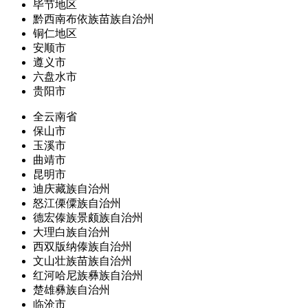
毕节地区
黔西南布依族苗族自治州
铜仁地区
安顺市
遵义市
六盘水市
贵阳市
全云南省
保山市
玉溪市
曲靖市
昆明市
迪庆藏族自治州
怒江傈僳族自治州
德宏傣族景颇族自治州
大理白族自治州
西双版纳傣族自治州
文山壮族苗族自治州
红河哈尼族彝族自治州
楚雄彝族自治州
临沧市