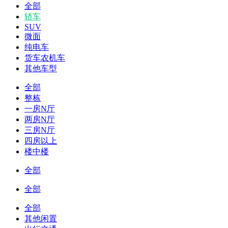
全部
轿车
SUV
微面
纯电车
货车农机车
其他车型
全部
整栋
一房N厅
两房N厅
三房N厅
四房以上
楼中楼
全部
全部
全部
其他闲置