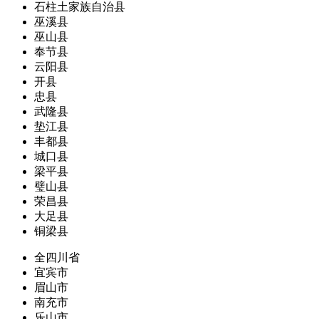
石柱土家族自治县
巫溪县
巫山县
奉节县
云阳县
开县
忠县
武隆县
垫江县
丰都县
城口县
梁平县
璧山县
荣昌县
大足县
铜梁县
全四川省
宜宾市
眉山市
南充市
乐山市