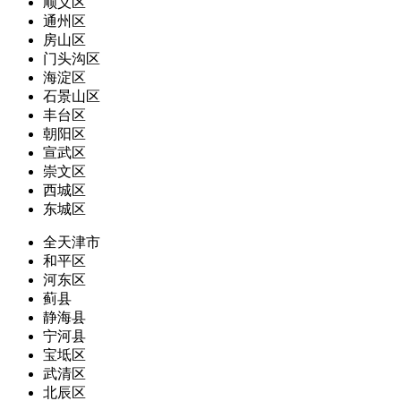
顺义区
通州区
房山区
门头沟区
海淀区
石景山区
丰台区
朝阳区
宣武区
崇文区
西城区
东城区
全天津市
和平区
河东区
蓟县
静海县
宁河县
宝坻区
武清区
北辰区