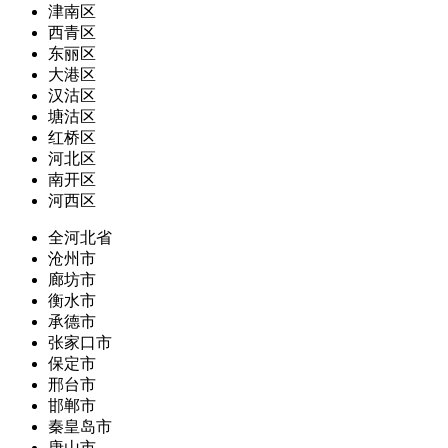
津南区
西青区
东丽区
大港区
汉沽区
塘沽区
红桥区
河北区
南开区
河西区
全河北省
沧州市
廊坊市
衡水市
承德市
张家口市
保定市
邢台市
邯郸市
秦皇岛市
唐山市