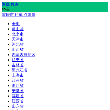
返回
搜索
轿车
重庆市
轿车
点赞量
全部
灵山县
北京市
天津市
河北省
山西省
内蒙古自治区
辽宁省
吉林省
黑龙江省
上海市
江苏省
浙江省
安徽省
福建省
江西省
山东省