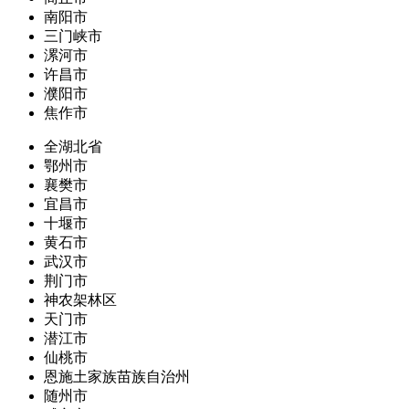
南阳市
三门峡市
漯河市
许昌市
濮阳市
焦作市
全湖北省
鄂州市
襄樊市
宜昌市
十堰市
黄石市
武汉市
荆门市
神农架林区
天门市
潜江市
仙桃市
恩施土家族苗族自治州
随州市