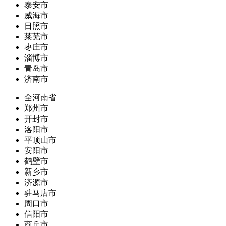
泰安市
威海市
日照市
莱芜市
枣庄市
淄博市
青岛市
济南市
全河南省
郑州市
开封市
洛阳市
平顶山市
安阳市
鹤壁市
新乡市
济源市
驻马店市
周口市
信阳市
商丘市