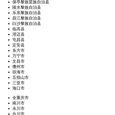
保亭黎族苗族自治县
陵水黎族自治县
乐东黎族自治县
昌江黎族自治县
白沙黎族自治县
临高县
澄迈县
屯昌县
定安县
东方市
万宁市
文昌市
儋州市
琼海市
五指山市
三亚市
海口市
全重庆市
南川市
永川市
合川市