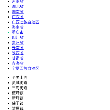
河南省
湖北省
湖南省
广东省
广西壮族自治区
海南省
重庆市
四川省
贵州省
云南省
陕西省
甘肃省
青海省
宁夏回族自治区
全灵山县
灵城街道
三海街道
檀圩镇
新圩镇
佛子镇
陆屋镇