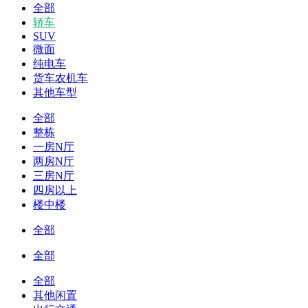
全部
轿车
SUV
微面
纯电车
货车农机车
其他车型
全部
整栋
一房N厅
两房N厅
三房N厅
四房以上
楼中楼
全部
全部
全部
其他闲置