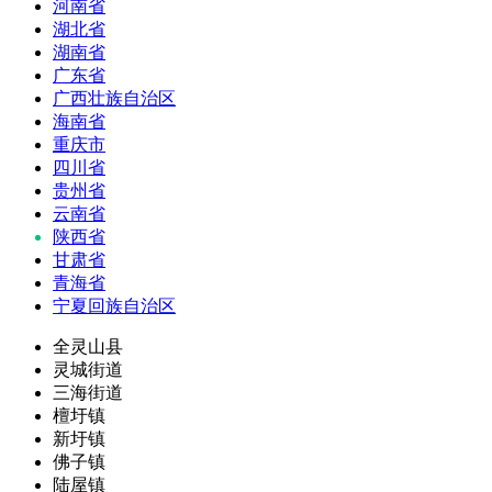
河南省
湖北省
湖南省
广东省
广西壮族自治区
海南省
重庆市
四川省
贵州省
云南省
陕西省
甘肃省
青海省
宁夏回族自治区
全灵山县
灵城街道
三海街道
檀圩镇
新圩镇
佛子镇
陆屋镇