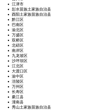
江津市
彭水苗族土家族自治县
酉阳土家族苗族自治县
黔江区
巴南区
渝北区
万盛区
双桥区
北碚区
南岸区
九龙坡区
沙坪坝区
江北区
大渡口区
渝中区
涪陵区
万州区
长寿区
綦江县
潼南县
秀山土家族苗族自治县