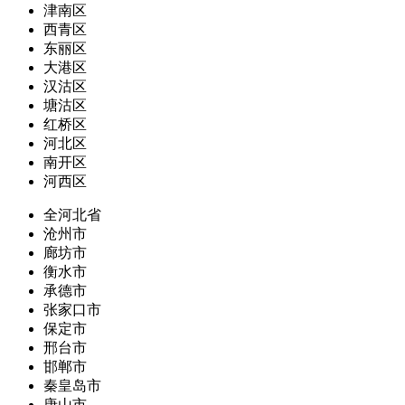
津南区
西青区
东丽区
大港区
汉沽区
塘沽区
红桥区
河北区
南开区
河西区
全河北省
沧州市
廊坊市
衡水市
承德市
张家口市
保定市
邢台市
邯郸市
秦皇岛市
唐山市