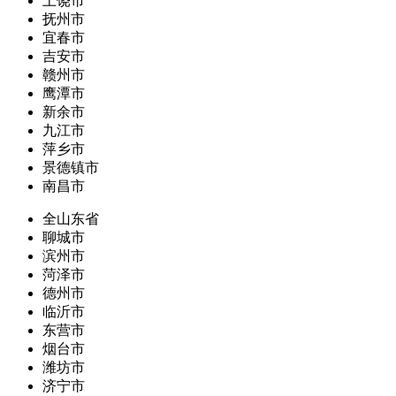
上饶市
抚州市
宜春市
吉安市
赣州市
鹰潭市
新余市
九江市
萍乡市
景德镇市
南昌市
全山东省
聊城市
滨州市
菏泽市
德州市
临沂市
东营市
烟台市
潍坊市
济宁市