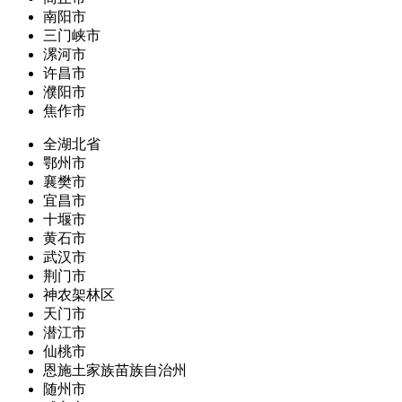
南阳市
三门峡市
漯河市
许昌市
濮阳市
焦作市
全湖北省
鄂州市
襄樊市
宜昌市
十堰市
黄石市
武汉市
荆门市
神农架林区
天门市
潜江市
仙桃市
恩施土家族苗族自治州
随州市