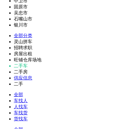
中卫市
固原市
吴忠市
石嘴山市
银川市
全部分类
灵山拼车
招聘求职
房屋出租
旺铺仓库场地
二手车
二手房
供应信息
二手
全部
车找人
人找车
车找货
货找车