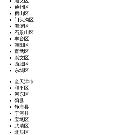
顺义区
通州区
房山区
门头沟区
海淀区
石景山区
丰台区
朝阳区
宣武区
崇文区
西城区
东城区
全天津市
和平区
河东区
蓟县
静海县
宁河县
宝坻区
武清区
北辰区