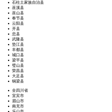
石柱土家族自治县
巫溪县
巫山县
奉节县
云阳县
开县
忠县
武隆县
垫江县
丰都县
城口县
梁平县
璧山县
荣昌县
大足县
铜梁县
全四川省
宜宾市
眉山市
南充市
乐山市