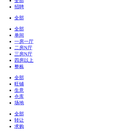
全部
招聘
全部
全部
单间
一房一厅
二房N厅
三房N厅
四房以上
整栋
全部
旺铺
生意
仓库
场地
全部
转让
求购