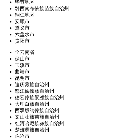
毕节地区
黔西南布依族苗族自治州
铜仁地区
安顺市
遵义市
六盘水市
贵阳市
全云南省
保山市
玉溪市
曲靖市
昆明市
迪庆藏族自治州
怒江傈僳族自治州
德宏傣族景颇族自治州
大理白族自治州
西双版纳傣族自治州
文山壮族苗族自治州
红河哈尼族彝族自治州
楚雄彝族自治州
临沧市