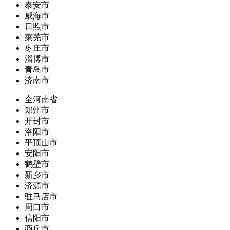
泰安市
威海市
日照市
莱芜市
枣庄市
淄博市
青岛市
济南市
全河南省
郑州市
开封市
洛阳市
平顶山市
安阳市
鹤壁市
新乡市
济源市
驻马店市
周口市
信阳市
商丘市