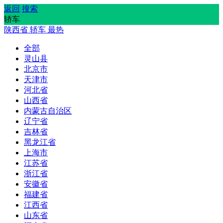
返回
搜索
轿车
陕西省
轿车
最热
全部
灵山县
北京市
天津市
河北省
山西省
内蒙古自治区
辽宁省
吉林省
黑龙江省
上海市
江苏省
浙江省
安徽省
福建省
江西省
山东省