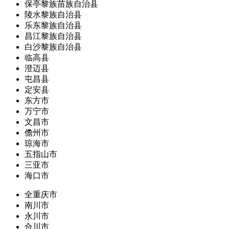
保亭黎族苗族自治县
陵水黎族自治县
乐东黎族自治县
昌江黎族自治县
白沙黎族自治县
临高县
澄迈县
屯昌县
定安县
东方市
万宁市
文昌市
儋州市
琼海市
五指山市
三亚市
海口市
全重庆市
南川市
永川市
合川市