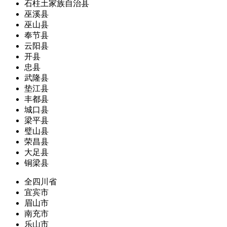
石柱土家族自治县
巫溪县
巫山县
奉节县
云阳县
开县
忠县
武隆县
垫江县
丰都县
城口县
梁平县
璧山县
荣昌县
大足县
铜梁县
全四川省
宜宾市
眉山市
南充市
乐山市