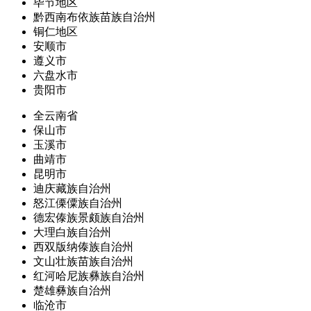
毕节地区
黔西南布依族苗族自治州
铜仁地区
安顺市
遵义市
六盘水市
贵阳市
全云南省
保山市
玉溪市
曲靖市
昆明市
迪庆藏族自治州
怒江傈僳族自治州
德宏傣族景颇族自治州
大理白族自治州
西双版纳傣族自治州
文山壮族苗族自治州
红河哈尼族彝族自治州
楚雄彝族自治州
临沧市