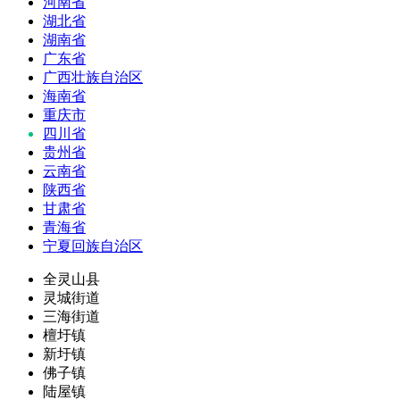
河南省
湖北省
湖南省
广东省
广西壮族自治区
海南省
重庆市
四川省
贵州省
云南省
陕西省
甘肃省
青海省
宁夏回族自治区
全灵山县
灵城街道
三海街道
檀圩镇
新圩镇
佛子镇
陆屋镇