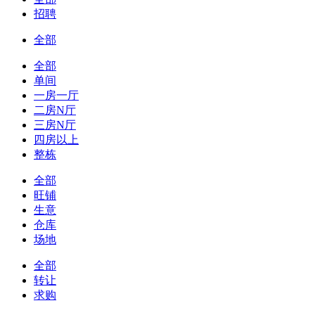
招聘
全部
全部
单间
一房一厅
二房N厅
三房N厅
四房以上
整栋
全部
旺铺
生意
仓库
场地
全部
转让
求购