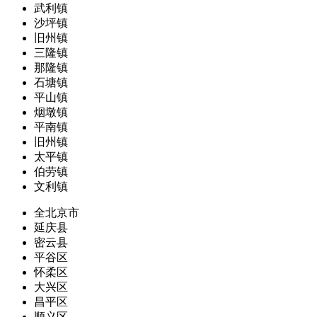
武利镇
沙坪镇
旧州镇
三隆镇
那隆镇
石塘镇
平山镇
烟墩镇
平南镇
旧州镇
太平镇
伯劳镇
文利镇
全北京市
延庆县
密云县
平谷区
怀柔区
大兴区
昌平区
顺义区