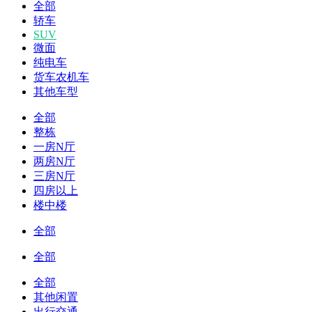
全部
轿车
SUV
微面
纯电车
货车农机车
其他车型
全部
整栋
一房N厅
两房N厅
三房N厅
四房以上
楼中楼
全部
全部
全部
其他闲置
出行交通