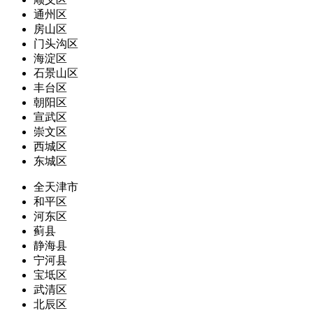
通州区
房山区
门头沟区
海淀区
石景山区
丰台区
朝阳区
宣武区
崇文区
西城区
东城区
全天津市
和平区
河东区
蓟县
静海县
宁河县
宝坻区
武清区
北辰区