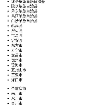
保亭黎族苗族自治县
陵水黎族自治县
乐东黎族自治县
昌江黎族自治县
白沙黎族自治县
临高县
澄迈县
屯昌县
定安县
东方市
万宁市
文昌市
儋州市
琼海市
五指山市
三亚市
海口市
全重庆市
南川市
永川市
合川市