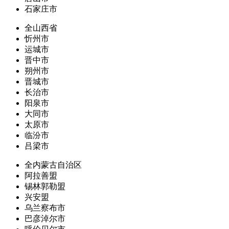
石家庄市
全山西省
忻州市
运城市
晋中市
朔州市
晋城市
长治市
阳泉市
大同市
太原市
临汾市
吕梁市
全内蒙古自治区
阿拉善盟
锡林郭勒盟
兴安盟
乌兰察布市
巴彦淖尔市