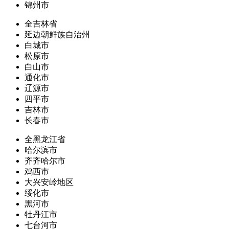
锦州市
全吉林省
延边朝鲜族自治州
白城市
松原市
白山市
通化市
辽源市
四平市
吉林市
长春市
全黑龙江省
哈尔滨市
齐齐哈尔市
鸡西市
大兴安岭地区
绥化市
黑河市
牡丹江市
七台河市