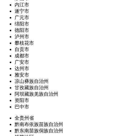
内江市
遂宁市
广元市
绵阳市
德阳市
泸州市
攀枝花市
自贡市
成都市
广安市
达州市
雅安市
凉山彝族自治州
甘孜藏族自治州
阿坝藏族羌族自治州
资阳市
巴中市
全贵州省
黔南布依族苗族自治州
黔东南苗族侗族自治州