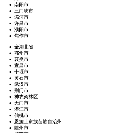
南阳市
三门峡市
漯河市
许昌市
濮阳市
焦作市
全湖北省
鄂州市
襄樊市
宜昌市
十堰市
黄石市
武汉市
荆门市
神农架林区
天门市
潜江市
仙桃市
恩施土家族苗族自治州
随州市