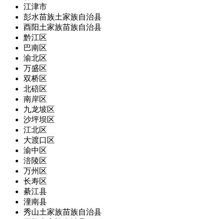
江津市
彭水苗族土家族自治县
酉阳土家族苗族自治县
黔江区
巴南区
渝北区
万盛区
双桥区
北碚区
南岸区
九龙坡区
沙坪坝区
江北区
大渡口区
渝中区
涪陵区
万州区
长寿区
綦江县
潼南县
秀山土家族苗族自治县