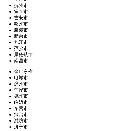
抚州市
宜春市
吉安市
赣州市
鹰潭市
新余市
九江市
萍乡市
景德镇市
南昌市
全山东省
聊城市
滨州市
菏泽市
德州市
临沂市
东营市
烟台市
潍坊市
济宁市