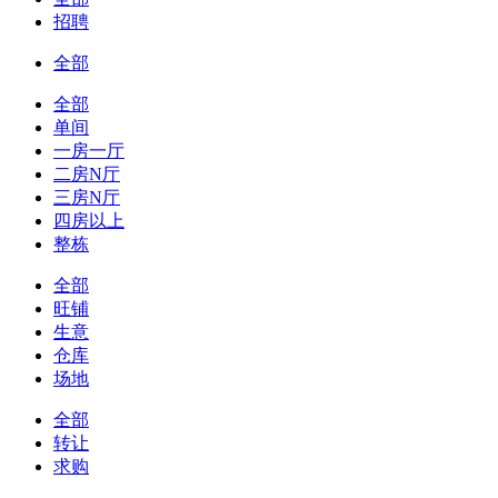
招聘
全部
全部
单间
一房一厅
二房N厅
三房N厅
四房以上
整栋
全部
旺铺
生意
仓库
场地
全部
转让
求购