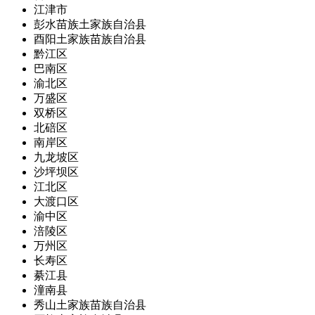
江津市
彭水苗族土家族自治县
酉阳土家族苗族自治县
黔江区
巴南区
渝北区
万盛区
双桥区
北碚区
南岸区
九龙坡区
沙坪坝区
江北区
大渡口区
渝中区
涪陵区
万州区
长寿区
綦江县
潼南县
秀山土家族苗族自治县