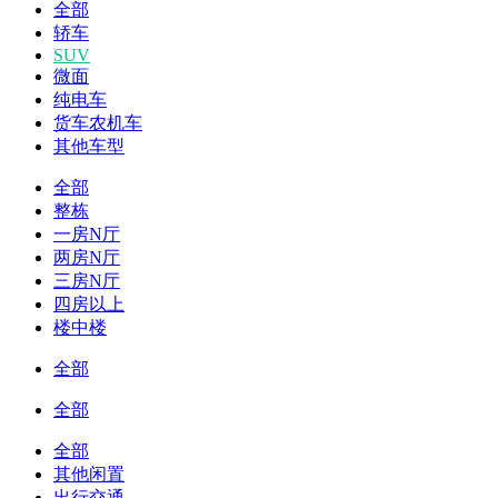
全部
轿车
SUV
微面
纯电车
货车农机车
其他车型
全部
整栋
一房N厅
两房N厅
三房N厅
四房以上
楼中楼
全部
全部
全部
其他闲置
出行交通