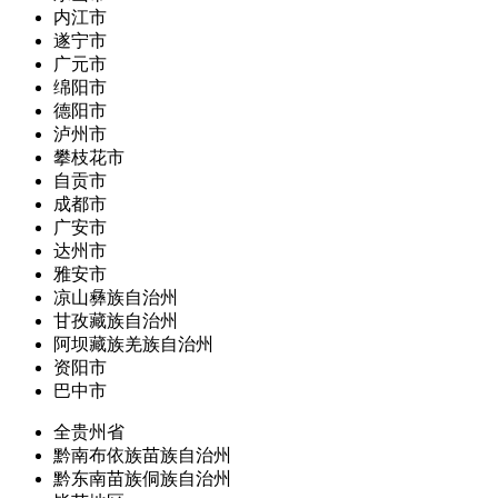
内江市
遂宁市
广元市
绵阳市
德阳市
泸州市
攀枝花市
自贡市
成都市
广安市
达州市
雅安市
凉山彝族自治州
甘孜藏族自治州
阿坝藏族羌族自治州
资阳市
巴中市
全贵州省
黔南布依族苗族自治州
黔东南苗族侗族自治州