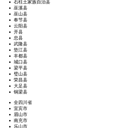
石柱土家族自治县
巫溪县
巫山县
奉节县
云阳县
开县
忠县
武隆县
垫江县
丰都县
城口县
梁平县
璧山县
荣昌县
大足县
铜梁县
全四川省
宜宾市
眉山市
南充市
乐山市