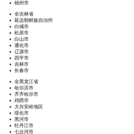
锦州市
全吉林省
延边朝鲜族自治州
白城市
松原市
白山市
通化市
辽源市
四平市
吉林市
长春市
全黑龙江省
哈尔滨市
齐齐哈尔市
鸡西市
大兴安岭地区
绥化市
黑河市
牡丹江市
七台河市