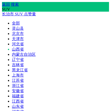
返回
搜索
SUV
长治市
SUV
点赞量
全部
灵山县
北京市
天津市
河北省
山西省
内蒙古自治区
辽宁省
吉林省
黑龙江省
上海市
江苏省
浙江省
安徽省
福建省
江西省
山东省