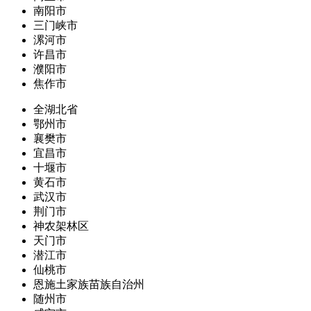
南阳市
三门峡市
漯河市
许昌市
濮阳市
焦作市
全湖北省
鄂州市
襄樊市
宜昌市
十堰市
黄石市
武汉市
荆门市
神农架林区
天门市
潜江市
仙桃市
恩施土家族苗族自治州
随州市