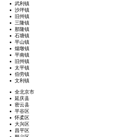
武利镇
沙坪镇
旧州镇
三隆镇
那隆镇
石塘镇
平山镇
烟墩镇
平南镇
旧州镇
太平镇
伯劳镇
文利镇
全北京市
延庆县
密云县
平谷区
怀柔区
大兴区
昌平区
顺义区