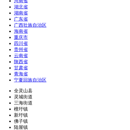
河南省
湖北省
湖南省
广东省
广西壮族自治区
海南省
重庆市
四川省
贵州省
云南省
陕西省
甘肃省
青海省
宁夏回族自治区
全灵山县
灵城街道
三海街道
檀圩镇
新圩镇
佛子镇
陆屋镇