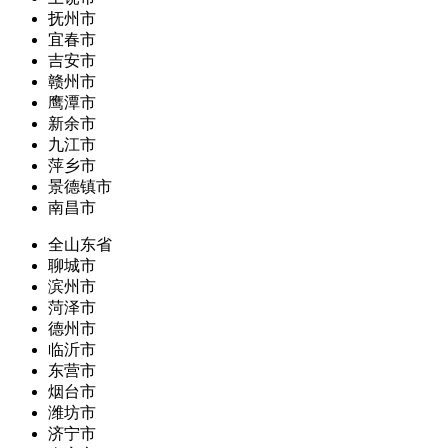
抚州市
宜春市
吉安市
赣州市
鹰潭市
新余市
九江市
萍乡市
景德镇市
南昌市
全山东省
聊城市
滨州市
菏泽市
德州市
临沂市
东营市
烟台市
潍坊市
济宁市