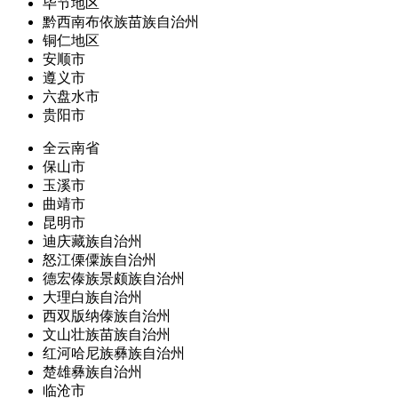
毕节地区
黔西南布依族苗族自治州
铜仁地区
安顺市
遵义市
六盘水市
贵阳市
全云南省
保山市
玉溪市
曲靖市
昆明市
迪庆藏族自治州
怒江傈僳族自治州
德宏傣族景颇族自治州
大理白族自治州
西双版纳傣族自治州
文山壮族苗族自治州
红河哈尼族彝族自治州
楚雄彝族自治州
临沧市