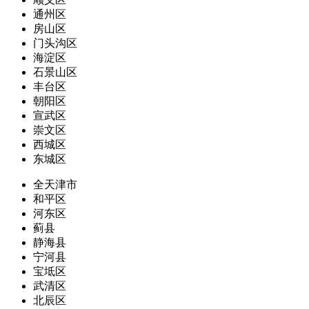
通州区
房山区
门头沟区
海淀区
石景山区
丰台区
朝阳区
宣武区
崇文区
西城区
东城区
全天津市
和平区
河东区
蓟县
静海县
宁河县
宝坻区
武清区
北辰区