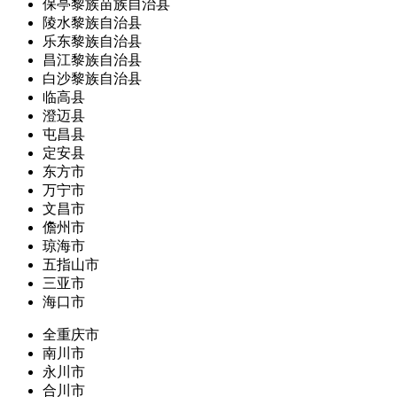
保亭黎族苗族自治县
陵水黎族自治县
乐东黎族自治县
昌江黎族自治县
白沙黎族自治县
临高县
澄迈县
屯昌县
定安县
东方市
万宁市
文昌市
儋州市
琼海市
五指山市
三亚市
海口市
全重庆市
南川市
永川市
合川市