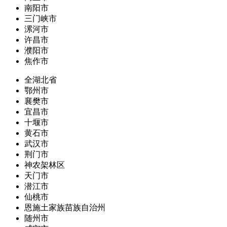
南阳市
三门峡市
漯河市
许昌市
濮阳市
焦作市
全湖北省
鄂州市
襄樊市
宜昌市
十堰市
黄石市
武汉市
荆门市
神农架林区
天门市
潜江市
仙桃市
恩施土家族苗族自治州
随州市