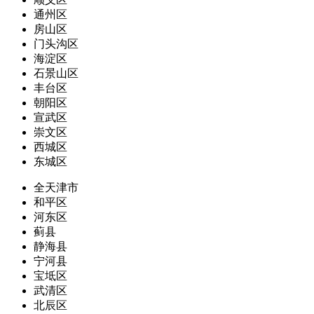
通州区
房山区
门头沟区
海淀区
石景山区
丰台区
朝阳区
宣武区
崇文区
西城区
东城区
全天津市
和平区
河东区
蓟县
静海县
宁河县
宝坻区
武清区
北辰区