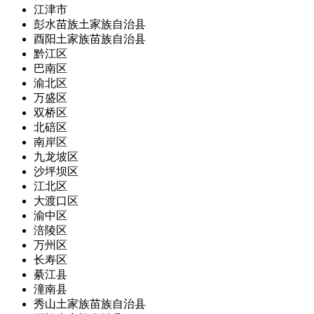
江津市
彭水苗族土家族自治县
酉阳土家族苗族自治县
黔江区
巴南区
渝北区
万盛区
双桥区
北碚区
南岸区
九龙坡区
沙坪坝区
江北区
大渡口区
渝中区
涪陵区
万州区
长寿区
綦江县
潼南县
秀山土家族苗族自治县