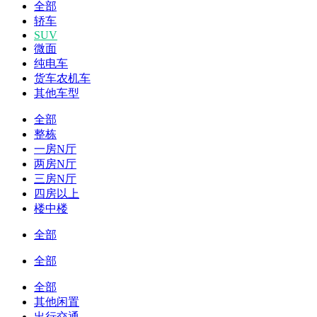
全部
轿车
SUV
微面
纯电车
货车农机车
其他车型
全部
整栋
一房N厅
两房N厅
三房N厅
四房以上
楼中楼
全部
全部
全部
其他闲置
出行交通