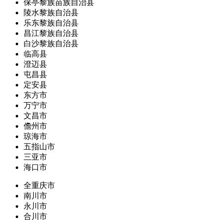
保亭黎族苗族自治县
陵水黎族自治县
乐东黎族自治县
昌江黎族自治县
白沙黎族自治县
临高县
澄迈县
屯昌县
定安县
东方市
万宁市
文昌市
儋州市
琼海市
五指山市
三亚市
海口市
全重庆市
南川市
永川市
合川市