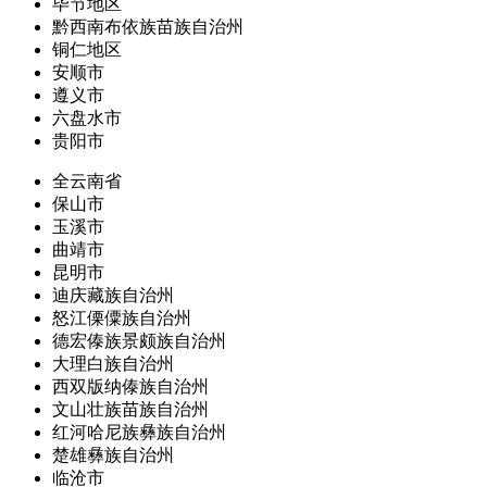
毕节地区
黔西南布依族苗族自治州
铜仁地区
安顺市
遵义市
六盘水市
贵阳市
全云南省
保山市
玉溪市
曲靖市
昆明市
迪庆藏族自治州
怒江傈僳族自治州
德宏傣族景颇族自治州
大理白族自治州
西双版纳傣族自治州
文山壮族苗族自治州
红河哈尼族彝族自治州
楚雄彝族自治州
临沧市