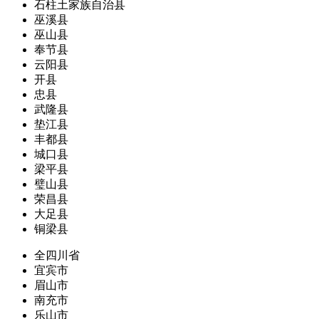
石柱土家族自治县
巫溪县
巫山县
奉节县
云阳县
开县
忠县
武隆县
垫江县
丰都县
城口县
梁平县
璧山县
荣昌县
大足县
铜梁县
全四川省
宜宾市
眉山市
南充市
乐山市