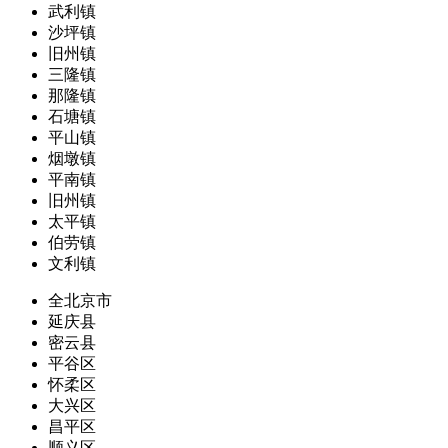
武利镇
沙坪镇
旧州镇
三隆镇
那隆镇
石塘镇
平山镇
烟墩镇
平南镇
旧州镇
太平镇
伯劳镇
文利镇
全北京市
延庆县
密云县
平谷区
怀柔区
大兴区
昌平区
顺义区