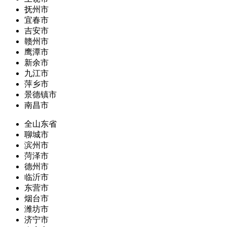
抚州市
宜春市
吉安市
赣州市
鹰潭市
新余市
九江市
萍乡市
景德镇市
南昌市
全山东省
聊城市
滨州市
菏泽市
德州市
临沂市
东营市
烟台市
潍坊市
济宁市