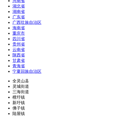
河南省
湖北省
湖南省
广东省
广西壮族自治区
海南省
重庆市
四川省
贵州省
云南省
陕西省
甘肃省
青海省
宁夏回族自治区
全灵山县
灵城街道
三海街道
檀圩镇
新圩镇
佛子镇
陆屋镇