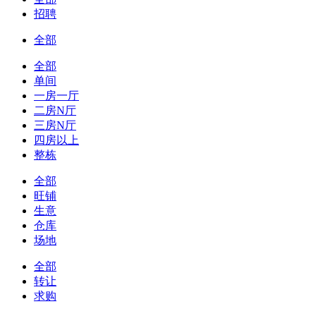
招聘
全部
全部
单间
一房一厅
二房N厅
三房N厅
四房以上
整栋
全部
旺铺
生意
仓库
场地
全部
转让
求购