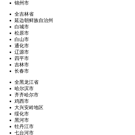
锦州市
全吉林省
延边朝鲜族自治州
白城市
松原市
白山市
通化市
辽源市
四平市
吉林市
长春市
全黑龙江省
哈尔滨市
齐齐哈尔市
鸡西市
大兴安岭地区
绥化市
黑河市
牡丹江市
七台河市