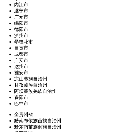
内江市
遂宁市
广元市
绵阳市
德阳市
泸州市
攀枝花市
自贡市
成都市
广安市
达州市
雅安市
凉山彝族自治州
甘孜藏族自治州
阿坝藏族羌族自治州
资阳市
巴中市
全贵州省
黔南布依族苗族自治州
黔东南苗族侗族自治州