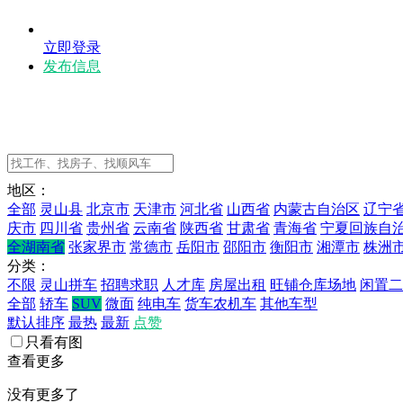
立即登录
发布信息
地区：
全部
灵山县
北京市
天津市
河北省
山西省
内蒙古自治区
辽宁
庆市
四川省
贵州省
云南省
陕西省
甘肃省
青海省
宁夏回族自
全湖南省
张家界市
常德市
岳阳市
邵阳市
衡阳市
湘潭市
株洲
分类：
不限
灵山拼车
招聘求职
人才库
房屋出租
旺铺仓库场地
闲置二
全部
轿车
SUV
微面
纯电车
货车农机车
其他车型
默认排序
最热
最新
点赞
只看有图
查看更多
没有更多了