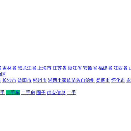
省
吉林省
黑龙江省
上海市
江苏省
浙江省
安徽省
福建省
江西省
治区
市
长沙市
益阳市
郴州市
湘西土家族苗族自治州
娄底市
怀化市
永
手
二手车
二手房
圈子
供应信息
二手