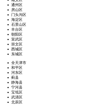
通州区
房山区
门头沟区
海淀区
石景山区
丰台区
朝阳区
宣武区
崇文区
西城区
东城区
全天津市
和平区
河东区
蓟县
静海县
宁河县
宝坻区
武清区
北辰区