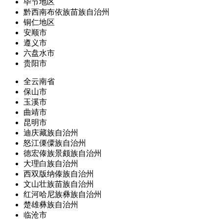
毕节地区
黔西南布依族苗族自治州
铜仁地区
安顺市
遵义市
六盘水市
贵阳市
全云南省
保山市
玉溪市
曲靖市
昆明市
迪庆藏族自治州
怒江傈僳族自治州
德宏傣族景颇族自治州
大理白族自治州
西双版纳傣族自治州
文山壮族苗族自治州
红河哈尼族彝族自治州
楚雄彝族自治州
临沧市