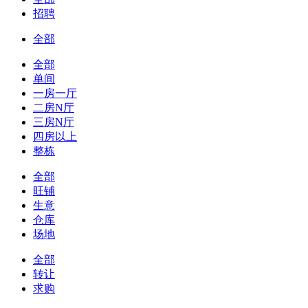
招聘
全部
全部
单间
一房一厅
二房N厅
三房N厅
四房以上
整栋
全部
旺铺
生意
仓库
场地
全部
转让
求购