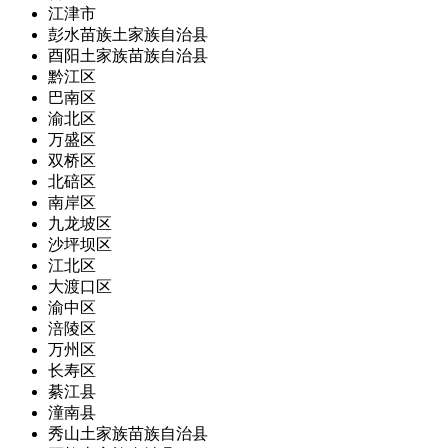
江津市
彭水苗族土家族自治县
酉阳土家族苗族自治县
黔江区
巴南区
渝北区
万盛区
双桥区
北碚区
南岸区
九龙坡区
沙坪坝区
江北区
大渡口区
渝中区
涪陵区
万州区
长寿区
綦江县
潼南县
秀山土家族苗族自治县