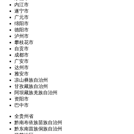
内江市
遂宁市
广元市
绵阳市
德阳市
泸州市
攀枝花市
自贡市
成都市
广安市
达州市
雅安市
凉山彝族自治州
甘孜藏族自治州
阿坝藏族羌族自治州
资阳市
巴中市
全贵州省
黔南布依族苗族自治州
黔东南苗族侗族自治州