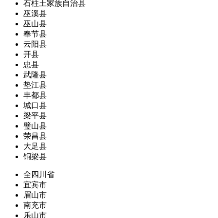
石柱土家族自治县
巫溪县
巫山县
奉节县
云阳县
开县
忠县
武隆县
垫江县
丰都县
城口县
梁平县
璧山县
荣昌县
大足县
铜梁县
全四川省
宜宾市
眉山市
南充市
乐山市