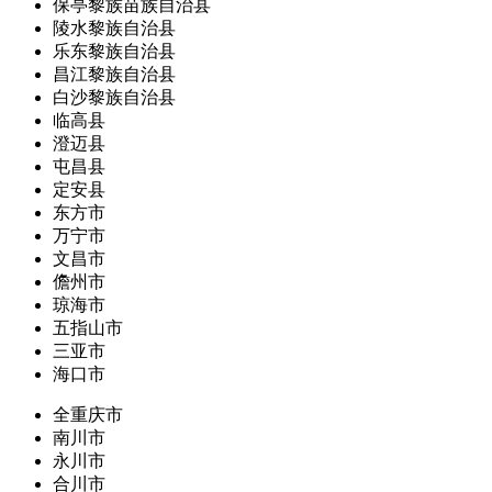
保亭黎族苗族自治县
陵水黎族自治县
乐东黎族自治县
昌江黎族自治县
白沙黎族自治县
临高县
澄迈县
屯昌县
定安县
东方市
万宁市
文昌市
儋州市
琼海市
五指山市
三亚市
海口市
全重庆市
南川市
永川市
合川市