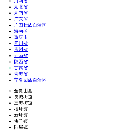
河南省
湖北省
湖南省
广东省
广西壮族自治区
海南省
重庆市
四川省
贵州省
云南省
陕西省
甘肃省
青海省
宁夏回族自治区
全灵山县
灵城街道
三海街道
檀圩镇
新圩镇
佛子镇
陆屋镇