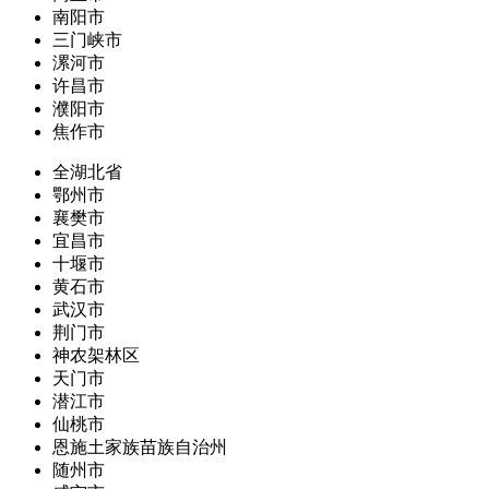
南阳市
三门峡市
漯河市
许昌市
濮阳市
焦作市
全湖北省
鄂州市
襄樊市
宜昌市
十堰市
黄石市
武汉市
荆门市
神农架林区
天门市
潜江市
仙桃市
恩施土家族苗族自治州
随州市