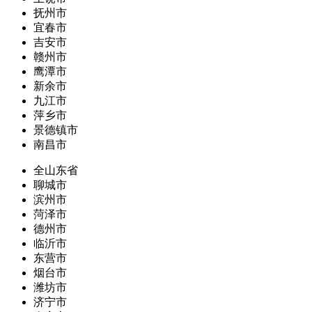
抚州市
宜春市
吉安市
赣州市
鹰潭市
新余市
九江市
萍乡市
景德镇市
南昌市
全山东省
聊城市
滨州市
菏泽市
德州市
临沂市
东营市
烟台市
潍坊市
济宁市