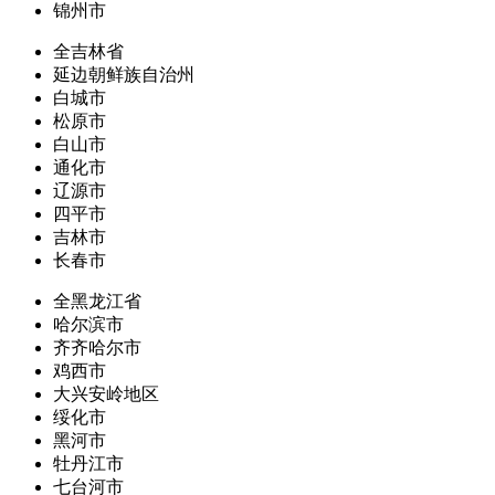
锦州市
全吉林省
延边朝鲜族自治州
白城市
松原市
白山市
通化市
辽源市
四平市
吉林市
长春市
全黑龙江省
哈尔滨市
齐齐哈尔市
鸡西市
大兴安岭地区
绥化市
黑河市
牡丹江市
七台河市