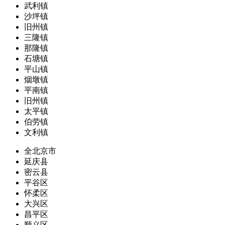
武利镇
沙坪镇
旧州镇
三隆镇
那隆镇
石塘镇
平山镇
烟墩镇
平南镇
旧州镇
太平镇
伯劳镇
文利镇
全北京市
延庆县
密云县
平谷区
怀柔区
大兴区
昌平区
顺义区