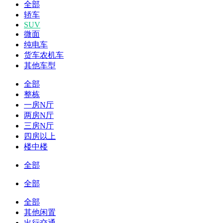
全部
轿车
SUV
微面
纯电车
货车农机车
其他车型
全部
整栋
一房N厅
两房N厅
三房N厅
四房以上
楼中楼
全部
全部
全部
其他闲置
出行交通