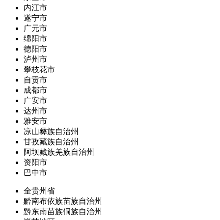
内江市
遂宁市
广元市
绵阳市
德阳市
泸州市
攀枝花市
自贡市
成都市
广安市
达州市
雅安市
凉山彝族自治州
甘孜藏族自治州
阿坝藏族羌族自治州
资阳市
巴中市
全贵州省
黔南布依族苗族自治州
黔东南苗族侗族自治州