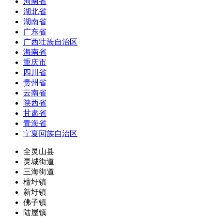
河南省
湖北省
湖南省
广东省
广西壮族自治区
海南省
重庆市
四川省
贵州省
云南省
陕西省
甘肃省
青海省
宁夏回族自治区
全灵山县
灵城街道
三海街道
檀圩镇
新圩镇
佛子镇
陆屋镇