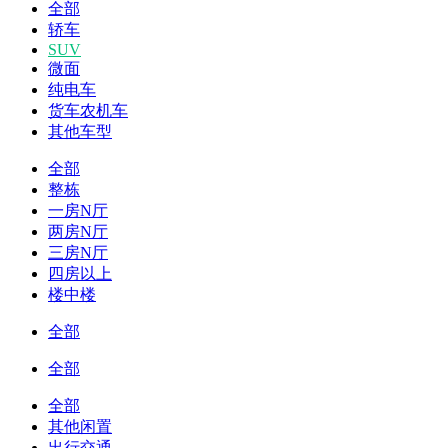
全部
轿车
SUV
微面
纯电车
货车农机车
其他车型
全部
整栋
一房N厅
两房N厅
三房N厅
四房以上
楼中楼
全部
全部
全部
其他闲置
出行交通