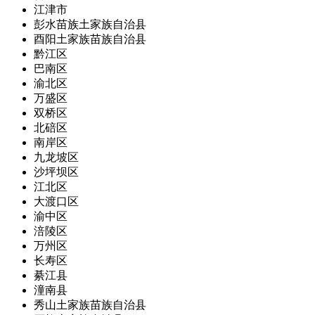
江津市
彭水苗族土家族自治县
酉阳土家族苗族自治县
黔江区
巴南区
渝北区
万盛区
双桥区
北碚区
南岸区
九龙坡区
沙坪坝区
江北区
大渡口区
渝中区
涪陵区
万州区
长寿区
綦江县
潼南县
秀山土家族苗族自治县