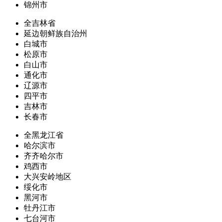
锦州市
全吉林省
延边朝鲜族自治州
白城市
松原市
白山市
通化市
辽源市
四平市
吉林市
长春市
全黑龙江省
哈尔滨市
齐齐哈尔市
鸡西市
大兴安岭地区
绥化市
黑河市
牡丹江市
七台河市