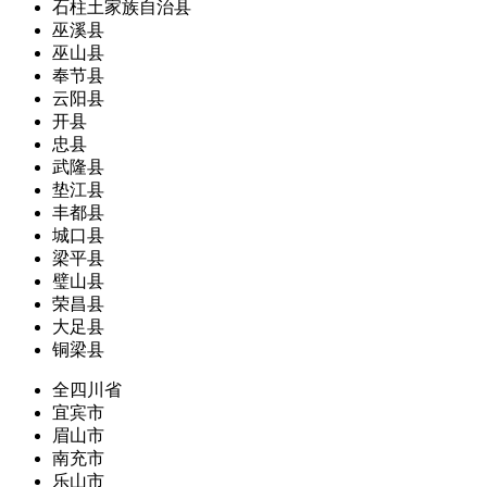
石柱土家族自治县
巫溪县
巫山县
奉节县
云阳县
开县
忠县
武隆县
垫江县
丰都县
城口县
梁平县
璧山县
荣昌县
大足县
铜梁县
全四川省
宜宾市
眉山市
南充市
乐山市