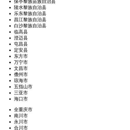
保亭黎族苗族自治县
陵水黎族自治县
乐东黎族自治县
昌江黎族自治县
白沙黎族自治县
临高县
澄迈县
屯昌县
定安县
东方市
万宁市
文昌市
儋州市
琼海市
五指山市
三亚市
海口市
全重庆市
南川市
永川市
合川市