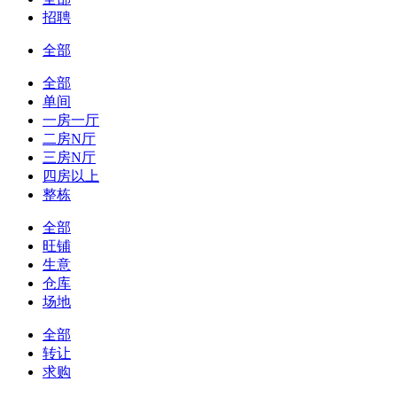
招聘
全部
全部
单间
一房一厅
二房N厅
三房N厅
四房以上
整栋
全部
旺铺
生意
仓库
场地
全部
转让
求购