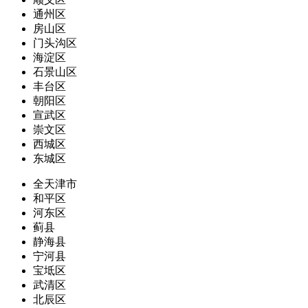
通州区
房山区
门头沟区
海淀区
石景山区
丰台区
朝阳区
宣武区
崇文区
西城区
东城区
全天津市
和平区
河东区
蓟县
静海县
宁河县
宝坻区
武清区
北辰区