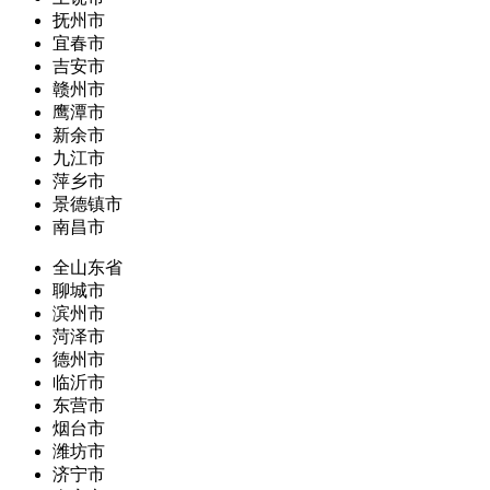
抚州市
宜春市
吉安市
赣州市
鹰潭市
新余市
九江市
萍乡市
景德镇市
南昌市
全山东省
聊城市
滨州市
菏泽市
德州市
临沂市
东营市
烟台市
潍坊市
济宁市