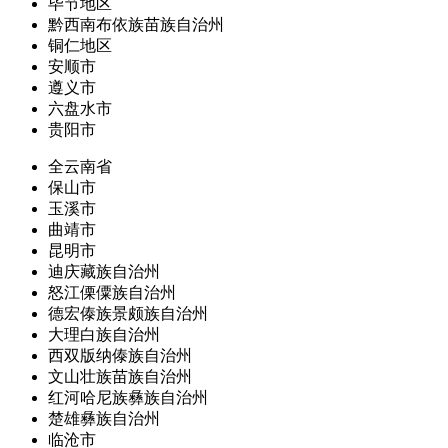
毕节地区
黔西南布依族苗族自治州
铜仁地区
安顺市
遵义市
六盘水市
贵阳市
全云南省
保山市
玉溪市
曲靖市
昆明市
迪庆藏族自治州
怒江傈僳族自治州
德宏傣族景颇族自治州
大理白族自治州
西双版纳傣族自治州
文山壮族苗族自治州
红河哈尼族彝族自治州
楚雄彝族自治州
临沧市