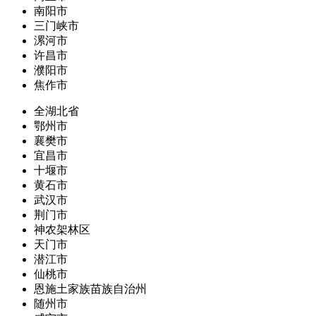
南阳市
三门峡市
漯河市
许昌市
濮阳市
焦作市
全湖北省
鄂州市
襄樊市
宜昌市
十堰市
黄石市
武汉市
荆门市
神农架林区
天门市
潜江市
仙桃市
恩施土家族苗族自治州
随州市