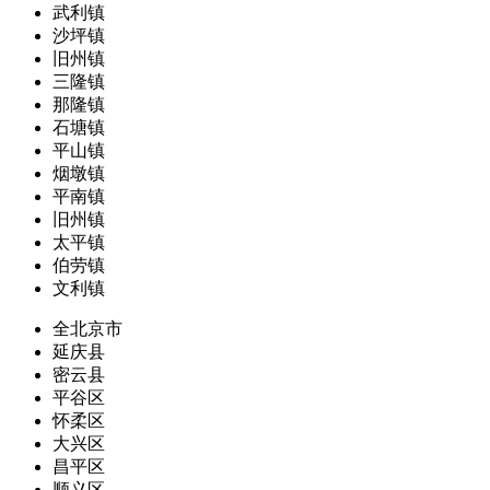
武利镇
沙坪镇
旧州镇
三隆镇
那隆镇
石塘镇
平山镇
烟墩镇
平南镇
旧州镇
太平镇
伯劳镇
文利镇
全北京市
延庆县
密云县
平谷区
怀柔区
大兴区
昌平区
顺义区