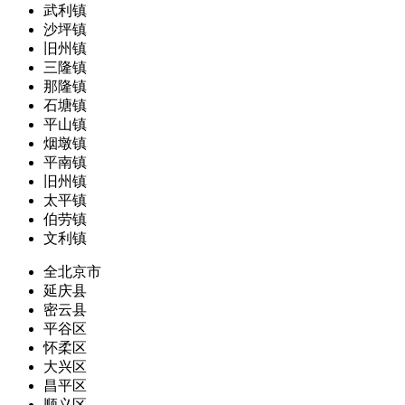
武利镇
沙坪镇
旧州镇
三隆镇
那隆镇
石塘镇
平山镇
烟墩镇
平南镇
旧州镇
太平镇
伯劳镇
文利镇
全北京市
延庆县
密云县
平谷区
怀柔区
大兴区
昌平区
顺义区