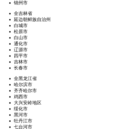
锦州市
全吉林省
延边朝鲜族自治州
白城市
松原市
白山市
通化市
辽源市
四平市
吉林市
长春市
全黑龙江省
哈尔滨市
齐齐哈尔市
鸡西市
大兴安岭地区
绥化市
黑河市
牡丹江市
七台河市