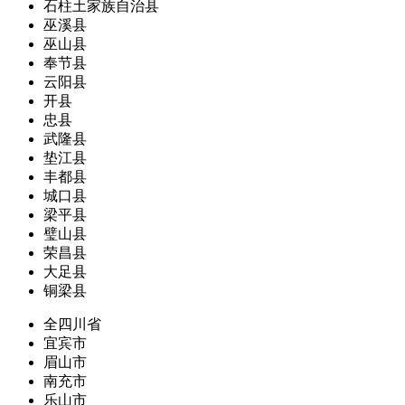
石柱土家族自治县
巫溪县
巫山县
奉节县
云阳县
开县
忠县
武隆县
垫江县
丰都县
城口县
梁平县
璧山县
荣昌县
大足县
铜梁县
全四川省
宜宾市
眉山市
南充市
乐山市