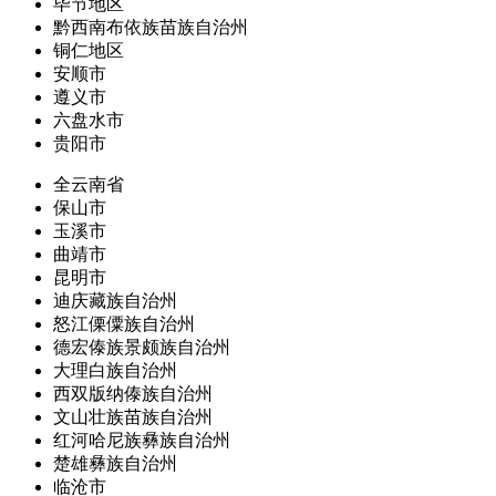
毕节地区
黔西南布依族苗族自治州
铜仁地区
安顺市
遵义市
六盘水市
贵阳市
全云南省
保山市
玉溪市
曲靖市
昆明市
迪庆藏族自治州
怒江傈僳族自治州
德宏傣族景颇族自治州
大理白族自治州
西双版纳傣族自治州
文山壮族苗族自治州
红河哈尼族彝族自治州
楚雄彝族自治州
临沧市