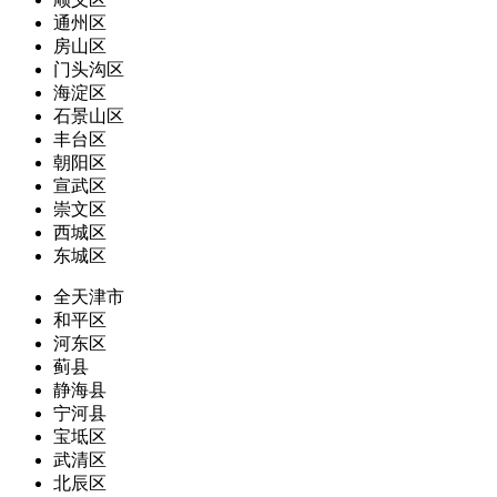
通州区
房山区
门头沟区
海淀区
石景山区
丰台区
朝阳区
宣武区
崇文区
西城区
东城区
全天津市
和平区
河东区
蓟县
静海县
宁河县
宝坻区
武清区
北辰区