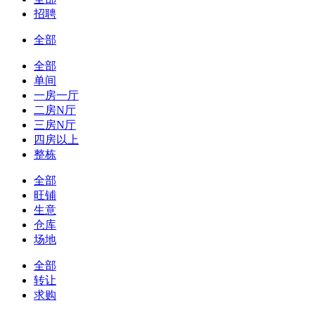
招聘
全部
全部
单间
一房一厅
二房N厅
三房N厅
四房以上
整栋
全部
旺铺
生意
仓库
场地
全部
转让
求购