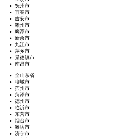
抚州市
宜春市
吉安市
赣州市
鹰潭市
新余市
九江市
萍乡市
景德镇市
南昌市
全山东省
聊城市
滨州市
菏泽市
德州市
临沂市
东营市
烟台市
潍坊市
济宁市