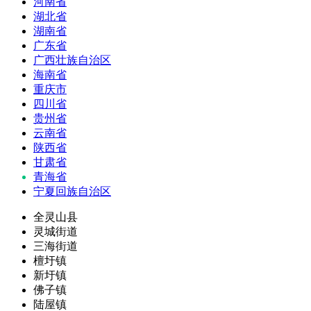
河南省
湖北省
湖南省
广东省
广西壮族自治区
海南省
重庆市
四川省
贵州省
云南省
陕西省
甘肃省
青海省
宁夏回族自治区
全灵山县
灵城街道
三海街道
檀圩镇
新圩镇
佛子镇
陆屋镇