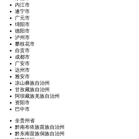
内江市
遂宁市
广元市
绵阳市
德阳市
泸州市
攀枝花市
自贡市
成都市
广安市
达州市
雅安市
凉山彝族自治州
甘孜藏族自治州
阿坝藏族羌族自治州
资阳市
巴中市
全贵州省
黔南布依族苗族自治州
黔东南苗族侗族自治州