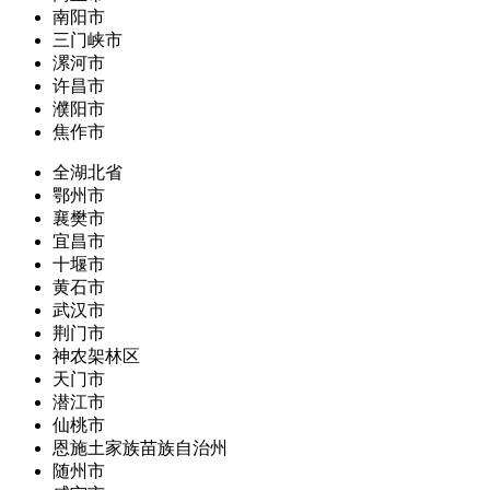
南阳市
三门峡市
漯河市
许昌市
濮阳市
焦作市
全湖北省
鄂州市
襄樊市
宜昌市
十堰市
黄石市
武汉市
荆门市
神农架林区
天门市
潜江市
仙桃市
恩施土家族苗族自治州
随州市