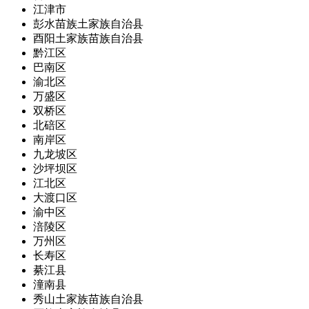
江津市
彭水苗族土家族自治县
酉阳土家族苗族自治县
黔江区
巴南区
渝北区
万盛区
双桥区
北碚区
南岸区
九龙坡区
沙坪坝区
江北区
大渡口区
渝中区
涪陵区
万州区
长寿区
綦江县
潼南县
秀山土家族苗族自治县