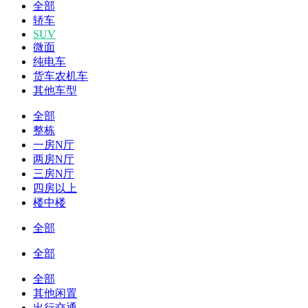
全部
轿车
SUV
微面
纯电车
货车农机车
其他车型
全部
整栋
一房N厅
两房N厅
三房N厅
四房以上
楼中楼
全部
全部
全部
其他闲置
出行交通