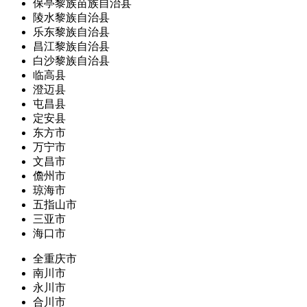
保亭黎族苗族自治县
陵水黎族自治县
乐东黎族自治县
昌江黎族自治县
白沙黎族自治县
临高县
澄迈县
屯昌县
定安县
东方市
万宁市
文昌市
儋州市
琼海市
五指山市
三亚市
海口市
全重庆市
南川市
永川市
合川市