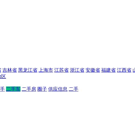
省
吉林省
黑龙江省
上海市
江苏省
浙江省
安徽省
福建省
江西省
治区
手
二手车
二手房
圈子
供应信息
二手