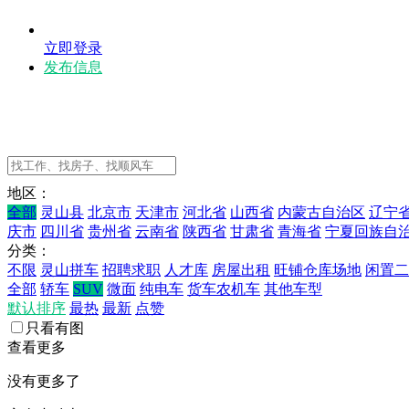
立即登录
发布信息
地区：
全部
灵山县
北京市
天津市
河北省
山西省
内蒙古自治区
辽宁
庆市
四川省
贵州省
云南省
陕西省
甘肃省
青海省
宁夏回族自
分类：
不限
灵山拼车
招聘求职
人才库
房屋出租
旺铺仓库场地
闲置二
全部
轿车
SUV
微面
纯电车
货车农机车
其他车型
默认排序
最热
最新
点赞
只看有图
查看更多
没有更多了