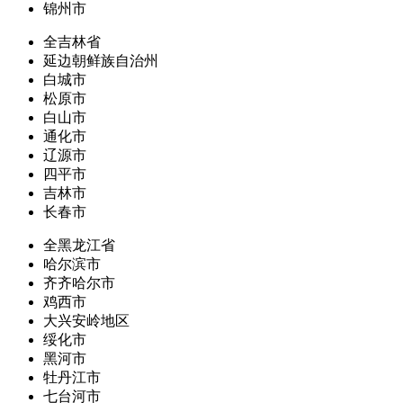
锦州市
全吉林省
延边朝鲜族自治州
白城市
松原市
白山市
通化市
辽源市
四平市
吉林市
长春市
全黑龙江省
哈尔滨市
齐齐哈尔市
鸡西市
大兴安岭地区
绥化市
黑河市
牡丹江市
七台河市