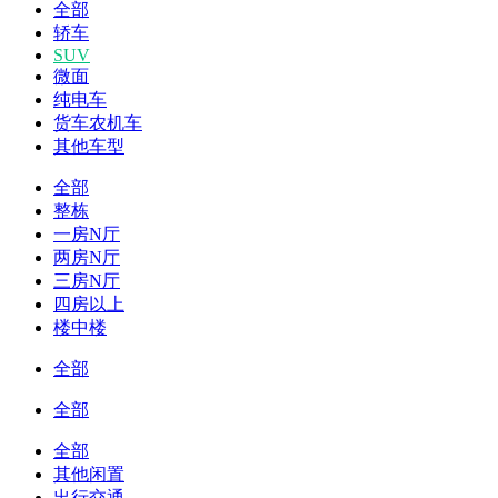
全部
轿车
SUV
微面
纯电车
货车农机车
其他车型
全部
整栋
一房N厅
两房N厅
三房N厅
四房以上
楼中楼
全部
全部
全部
其他闲置
出行交通