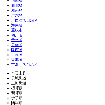
河南省
湖北省
湖南省
广东省
广西壮族自治区
海南省
重庆市
四川省
贵州省
云南省
陕西省
甘肃省
青海省
宁夏回族自治区
全灵山县
灵城街道
三海街道
檀圩镇
新圩镇
佛子镇
陆屋镇