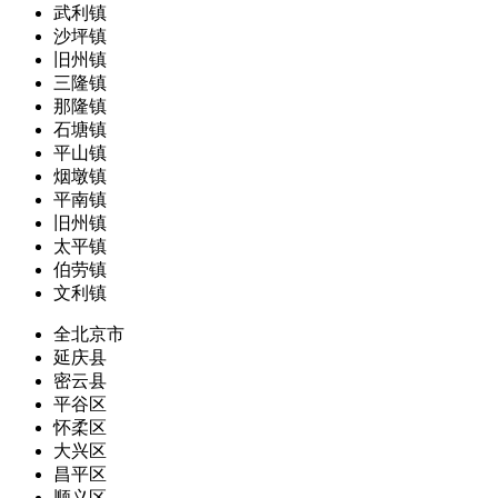
武利镇
沙坪镇
旧州镇
三隆镇
那隆镇
石塘镇
平山镇
烟墩镇
平南镇
旧州镇
太平镇
伯劳镇
文利镇
全北京市
延庆县
密云县
平谷区
怀柔区
大兴区
昌平区
顺义区