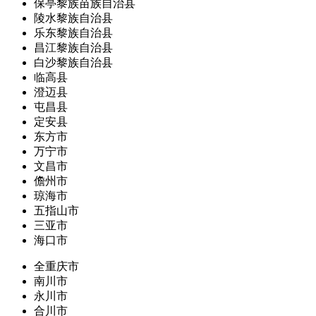
保亭黎族苗族自治县
陵水黎族自治县
乐东黎族自治县
昌江黎族自治县
白沙黎族自治县
临高县
澄迈县
屯昌县
定安县
东方市
万宁市
文昌市
儋州市
琼海市
五指山市
三亚市
海口市
全重庆市
南川市
永川市
合川市