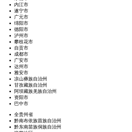
内江市
遂宁市
广元市
绵阳市
德阳市
泸州市
攀枝花市
自贡市
成都市
广安市
达州市
雅安市
凉山彝族自治州
甘孜藏族自治州
阿坝藏族羌族自治州
资阳市
巴中市
全贵州省
黔南布依族苗族自治州
黔东南苗族侗族自治州