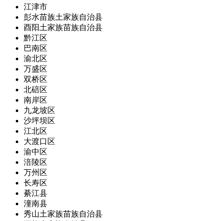
江津市
彭水苗族土家族自治县
酉阳土家族苗族自治县
黔江区
巴南区
渝北区
万盛区
双桥区
北碚区
南岸区
九龙坡区
沙坪坝区
江北区
大渡口区
渝中区
涪陵区
万州区
长寿区
綦江县
潼南县
秀山土家族苗族自治县