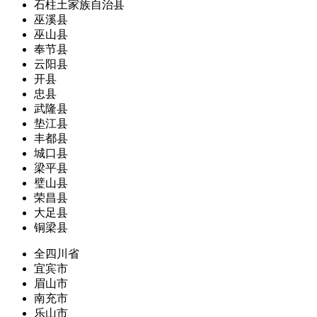
石柱土家族自治县
巫溪县
巫山县
奉节县
云阳县
开县
忠县
武隆县
垫江县
丰都县
城口县
梁平县
璧山县
荣昌县
大足县
铜梁县
全四川省
宜宾市
眉山市
南充市
乐山市