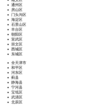
通州区
房山区
门头沟区
海淀区
石景山区
丰台区
朝阳区
宣武区
崇文区
西城区
东城区
全天津市
和平区
河东区
蓟县
静海县
宁河县
宝坻区
武清区
北辰区