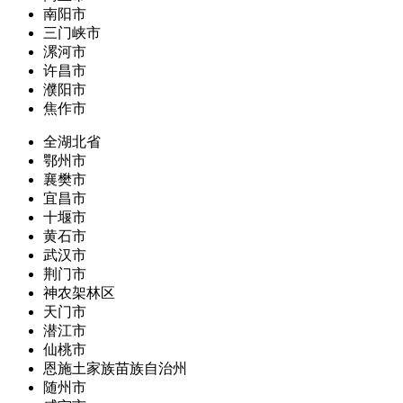
南阳市
三门峡市
漯河市
许昌市
濮阳市
焦作市
全湖北省
鄂州市
襄樊市
宜昌市
十堰市
黄石市
武汉市
荆门市
神农架林区
天门市
潜江市
仙桃市
恩施土家族苗族自治州
随州市