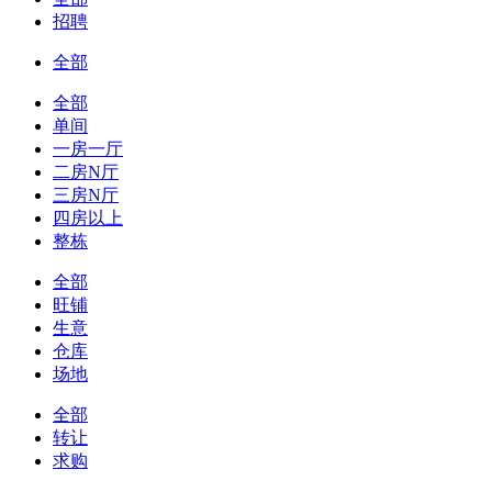
招聘
全部
全部
单间
一房一厅
二房N厅
三房N厅
四房以上
整栋
全部
旺铺
生意
仓库
场地
全部
转让
求购