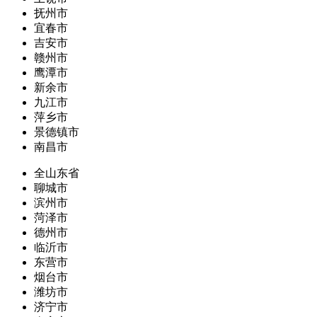
抚州市
宜春市
吉安市
赣州市
鹰潭市
新余市
九江市
萍乡市
景德镇市
南昌市
全山东省
聊城市
滨州市
菏泽市
德州市
临沂市
东营市
烟台市
潍坊市
济宁市