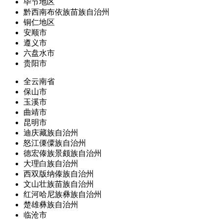
毕节地区
黔西南布依族苗族自治州
铜仁地区
安顺市
遵义市
六盘水市
贵阳市
全云南省
保山市
玉溪市
曲靖市
昆明市
迪庆藏族自治州
怒江傈僳族自治州
德宏傣族景颇族自治州
大理白族自治州
西双版纳傣族自治州
文山壮族苗族自治州
红河哈尼族彝族自治州
楚雄彝族自治州
临沧市