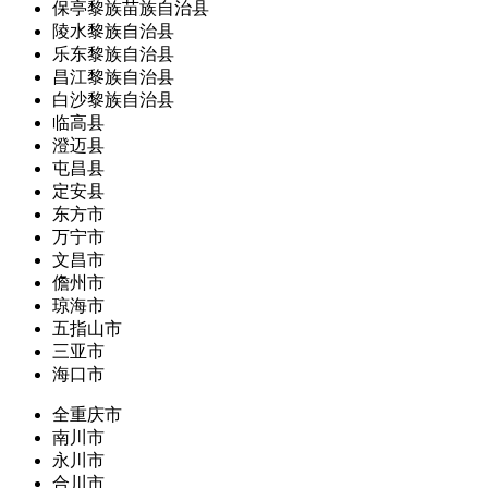
保亭黎族苗族自治县
陵水黎族自治县
乐东黎族自治县
昌江黎族自治县
白沙黎族自治县
临高县
澄迈县
屯昌县
定安县
东方市
万宁市
文昌市
儋州市
琼海市
五指山市
三亚市
海口市
全重庆市
南川市
永川市
合川市