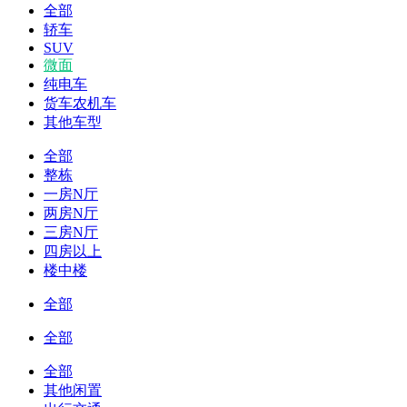
全部
轿车
SUV
微面
纯电车
货车农机车
其他车型
全部
整栋
一房N厅
两房N厅
三房N厅
四房以上
楼中楼
全部
全部
全部
其他闲置