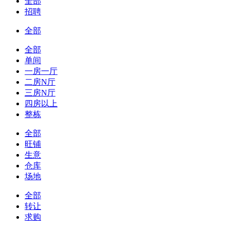
全部
招聘
全部
全部
单间
一房一厅
二房N厅
三房N厅
四房以上
整栋
全部
旺铺
生意
仓库
场地
全部
转让
求购