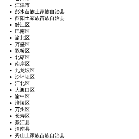
江津市
彭水苗族土家族自治县
酉阳土家族苗族自治县
黔江区
巴南区
渝北区
万盛区
双桥区
北碚区
南岸区
九龙坡区
沙坪坝区
江北区
大渡口区
渝中区
涪陵区
万州区
长寿区
綦江县
潼南县
秀山土家族苗族自治县