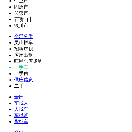
中卫市
固原市
吴忠市
石嘴山市
银川市
全部分类
灵山拼车
招聘求职
房屋出租
旺铺仓库场地
二手车
二手房
供应信息
二手
全部
车找人
人找车
车找货
货找车