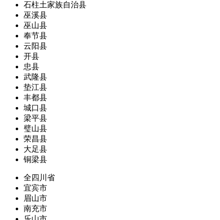
石柱土家族自治县
巫溪县
巫山县
奉节县
云阳县
开县
忠县
武隆县
垫江县
丰都县
城口县
梁平县
璧山县
荣昌县
大足县
铜梁县
全四川省
宜宾市
眉山市
南充市
乐山市