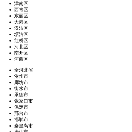
津南区
西青区
东丽区
大港区
汉沽区
塘沽区
红桥区
河北区
南开区
河西区
全河北省
沧州市
廊坊市
衡水市
承德市
张家口市
保定市
邢台市
邯郸市
秦皇岛市
唐山市