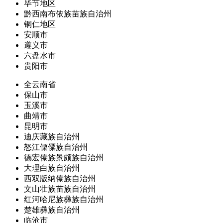
毕节地区
黔西南布依族苗族自治州
铜仁地区
安顺市
遵义市
六盘水市
贵阳市
全云南省
保山市
玉溪市
曲靖市
昆明市
迪庆藏族自治州
怒江傈僳族自治州
德宏傣族景颇族自治州
大理白族自治州
西双版纳傣族自治州
文山壮族苗族自治州
红河哈尼族彝族自治州
楚雄彝族自治州
临沧市