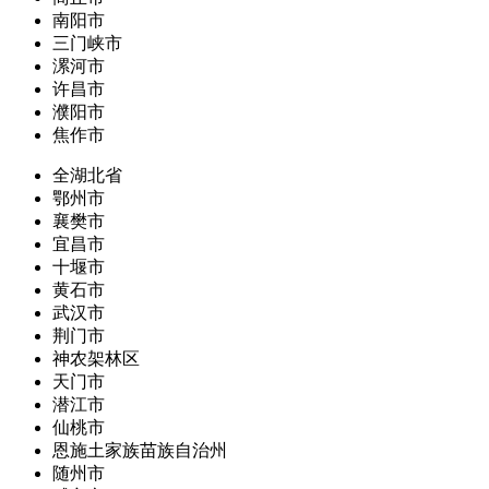
南阳市
三门峡市
漯河市
许昌市
濮阳市
焦作市
全湖北省
鄂州市
襄樊市
宜昌市
十堰市
黄石市
武汉市
荆门市
神农架林区
天门市
潜江市
仙桃市
恩施土家族苗族自治州
随州市