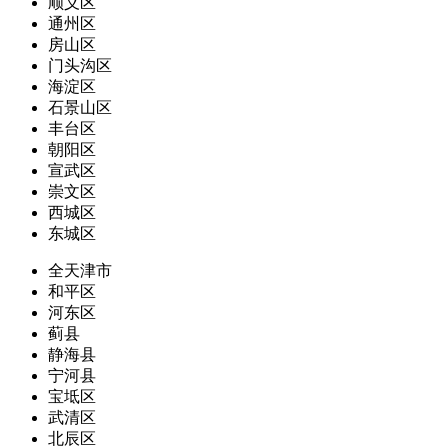
顺义区
通州区
房山区
门头沟区
海淀区
石景山区
丰台区
朝阳区
宣武区
崇文区
西城区
东城区
全天津市
和平区
河东区
蓟县
静海县
宁河县
宝坻区
武清区
北辰区