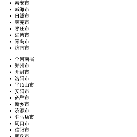
泰安市
威海市
日照市
莱芜市
枣庄市
淄博市
青岛市
济南市
全河南省
郑州市
开封市
洛阳市
平顶山市
安阳市
鹤壁市
新乡市
济源市
驻马店市
周口市
信阳市
商丘市