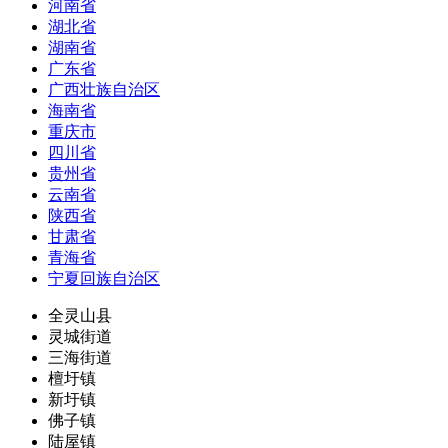
河南省
湖北省
湖南省
广东省
广西壮族自治区
海南省
重庆市
四川省
贵州省
云南省
陕西省
甘肃省
青海省
宁夏回族自治区
全灵山县
灵城街道
三海街道
檀圩镇
新圩镇
佛子镇
陆屋镇