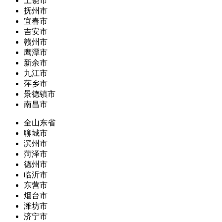
上饶市
抚州市
宜春市
吉安市
赣州市
鹰潭市
新余市
九江市
萍乡市
景德镇市
南昌市
全山东省
聊城市
滨州市
菏泽市
德州市
临沂市
东营市
烟台市
潍坊市
济宁市