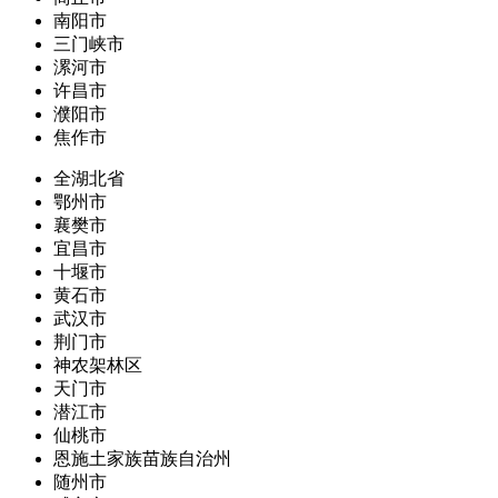
南阳市
三门峡市
漯河市
许昌市
濮阳市
焦作市
全湖北省
鄂州市
襄樊市
宜昌市
十堰市
黄石市
武汉市
荆门市
神农架林区
天门市
潜江市
仙桃市
恩施土家族苗族自治州
随州市