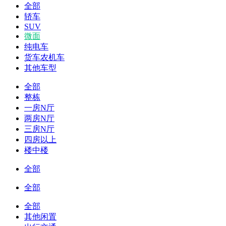
全部
轿车
SUV
微面
纯电车
货车农机车
其他车型
全部
整栋
一房N厅
两房N厅
三房N厅
四房以上
楼中楼
全部
全部
全部
其他闲置