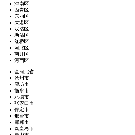
津南区
西青区
东丽区
大港区
汉沽区
塘沽区
红桥区
河北区
南开区
河西区
全河北省
沧州市
廊坊市
衡水市
承德市
张家口市
保定市
邢台市
邯郸市
秦皇岛市
唐山市