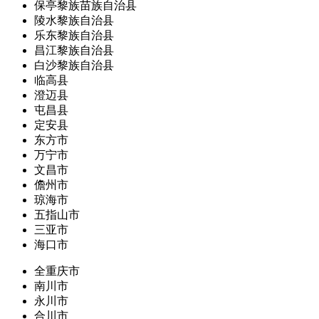
保亭黎族苗族自治县
陵水黎族自治县
乐东黎族自治县
昌江黎族自治县
白沙黎族自治县
临高县
澄迈县
屯昌县
定安县
东方市
万宁市
文昌市
儋州市
琼海市
五指山市
三亚市
海口市
全重庆市
南川市
永川市
合川市