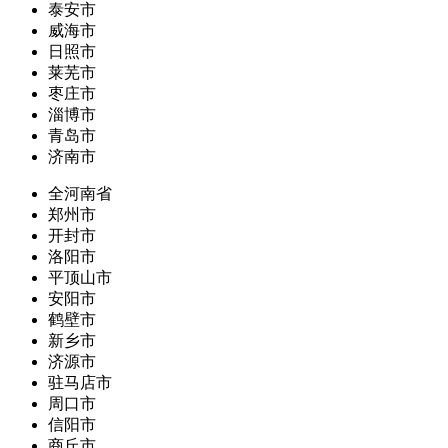
泰安市
威海市
日照市
莱芜市
枣庄市
淄博市
青岛市
济南市
全河南省
郑州市
开封市
洛阳市
平顶山市
安阳市
鹤壁市
新乡市
济源市
驻马店市
周口市
信阳市
商丘市