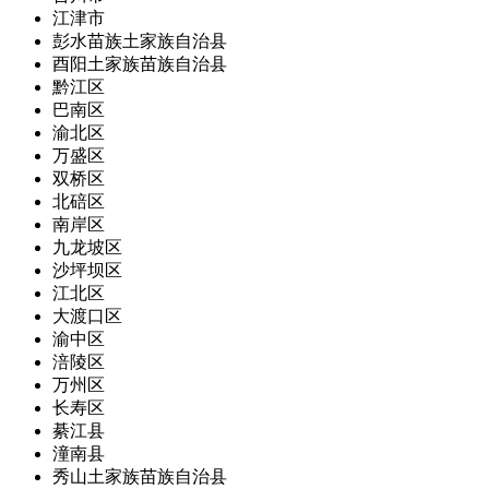
江津市
彭水苗族土家族自治县
酉阳土家族苗族自治县
黔江区
巴南区
渝北区
万盛区
双桥区
北碚区
南岸区
九龙坡区
沙坪坝区
江北区
大渡口区
渝中区
涪陵区
万州区
长寿区
綦江县
潼南县
秀山土家族苗族自治县