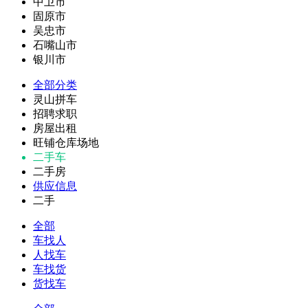
中卫市
固原市
吴忠市
石嘴山市
银川市
全部分类
灵山拼车
招聘求职
房屋出租
旺铺仓库场地
二手车
二手房
供应信息
二手
全部
车找人
人找车
车找货
货找车