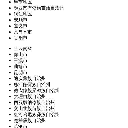
毕节地区
黔西南布依族苗族自治州
铜仁地区
安顺市
遵义市
六盘水市
贵阳市
全云南省
保山市
玉溪市
曲靖市
昆明市
迪庆藏族自治州
怒江傈僳族自治州
德宏傣族景颇族自治州
大理白族自治州
西双版纳傣族自治州
文山壮族苗族自治州
红河哈尼族彝族自治州
楚雄彝族自治州
临沧市