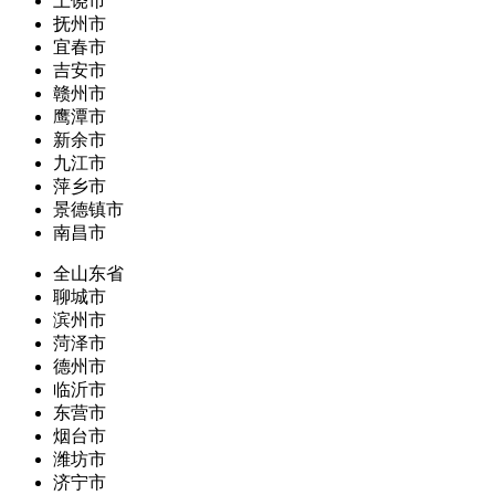
上饶市
抚州市
宜春市
吉安市
赣州市
鹰潭市
新余市
九江市
萍乡市
景德镇市
南昌市
全山东省
聊城市
滨州市
菏泽市
德州市
临沂市
东营市
烟台市
潍坊市
济宁市