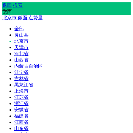
返回
搜索
微面
北京市
微面
点赞量
全部
灵山县
北京市
天津市
河北省
山西省
内蒙古自治区
辽宁省
吉林省
黑龙江省
上海市
江苏省
浙江省
安徽省
福建省
江西省
山东省