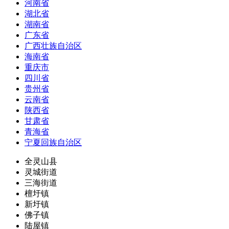
河南省
湖北省
湖南省
广东省
广西壮族自治区
海南省
重庆市
四川省
贵州省
云南省
陕西省
甘肃省
青海省
宁夏回族自治区
全灵山县
灵城街道
三海街道
檀圩镇
新圩镇
佛子镇
陆屋镇