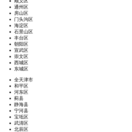
顺义区
通州区
房山区
门头沟区
海淀区
石景山区
丰台区
朝阳区
宣武区
崇文区
西城区
东城区
全天津市
和平区
河东区
蓟县
静海县
宁河县
宝坻区
武清区
北辰区