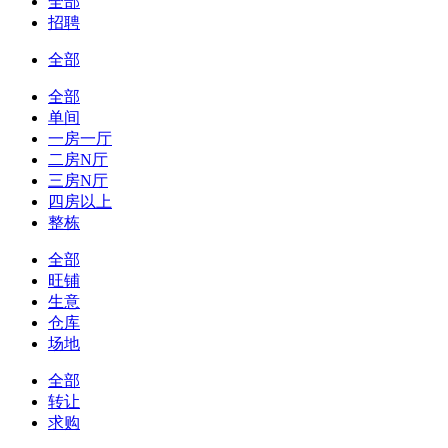
全部
招聘
全部
全部
单间
一房一厅
二房N厅
三房N厅
四房以上
整栋
全部
旺铺
生意
仓库
场地
全部
转让
求购