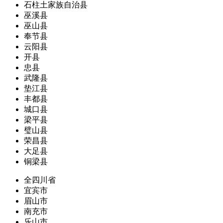
石柱土家族自治县
巫溪县
巫山县
奉节县
云阳县
开县
忠县
武隆县
垫江县
丰都县
城口县
梁平县
璧山县
荣昌县
大足县
铜梁县
全四川省
宜宾市
眉山市
南充市
乐山市