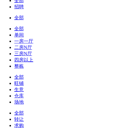
全部
招聘
全部
全部
单间
一房一厅
二房N厅
三房N厅
四房以上
整栋
全部
旺铺
生意
仓库
场地
全部
转让
求购