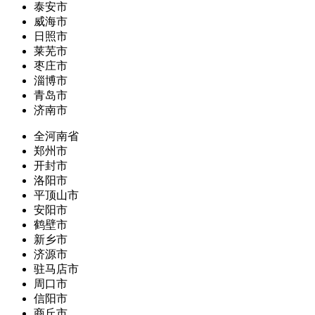
泰安市
威海市
日照市
莱芜市
枣庄市
淄博市
青岛市
济南市
全河南省
郑州市
开封市
洛阳市
平顶山市
安阳市
鹤壁市
新乡市
济源市
驻马店市
周口市
信阳市
商丘市