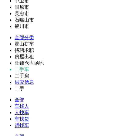
中卫市
固原市
吴忠市
石嘴山市
银川市
全部分类
灵山拼车
招聘求职
房屋出租
旺铺仓库场地
二手车
二手房
供应信息
二手
全部
车找人
人找车
车找货
货找车