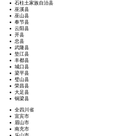
石柱土家族自治县
巫溪县
巫山县
奉节县
云阳县
开县
忠县
武隆县
垫江县
丰都县
城口县
梁平县
璧山县
荣昌县
大足县
铜梁县
全四川省
宜宾市
眉山市
南充市
乐山市