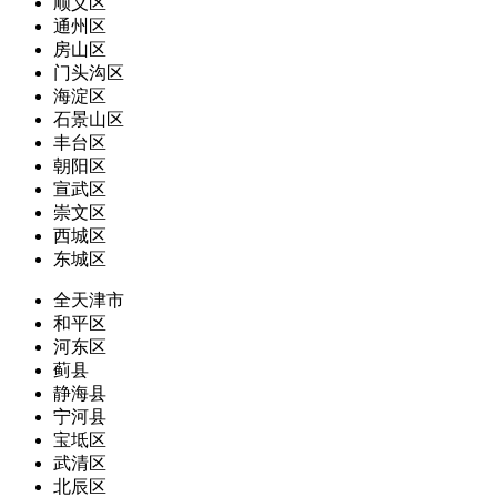
顺义区
通州区
房山区
门头沟区
海淀区
石景山区
丰台区
朝阳区
宣武区
崇文区
西城区
东城区
全天津市
和平区
河东区
蓟县
静海县
宁河县
宝坻区
武清区
北辰区