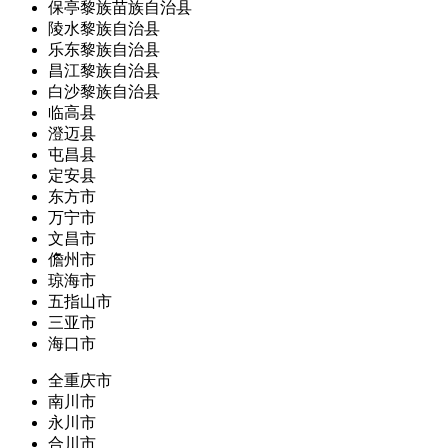
保亭黎族苗族自治县
陵水黎族自治县
乐东黎族自治县
昌江黎族自治县
白沙黎族自治县
临高县
澄迈县
屯昌县
定安县
东方市
万宁市
文昌市
儋州市
琼海市
五指山市
三亚市
海口市
全重庆市
南川市
永川市
合川市