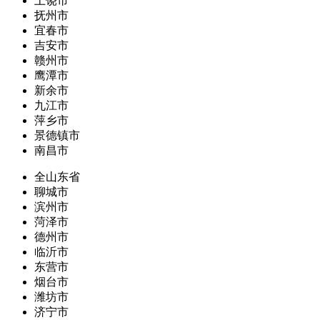
上饶市
抚州市
宜春市
吉安市
赣州市
鹰潭市
新余市
九江市
萍乡市
景德镇市
南昌市
全山东省
聊城市
滨州市
菏泽市
德州市
临沂市
东营市
烟台市
潍坊市
济宁市