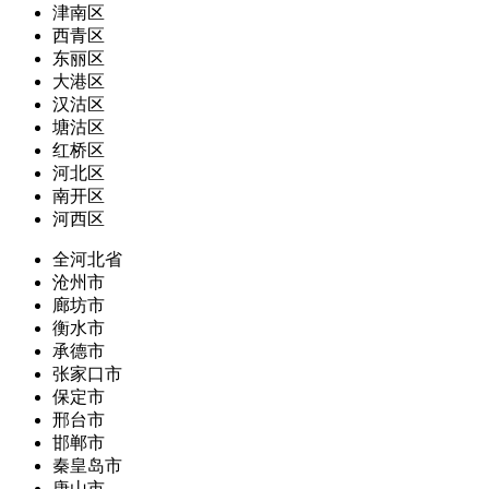
津南区
西青区
东丽区
大港区
汉沽区
塘沽区
红桥区
河北区
南开区
河西区
全河北省
沧州市
廊坊市
衡水市
承德市
张家口市
保定市
邢台市
邯郸市
秦皇岛市
唐山市