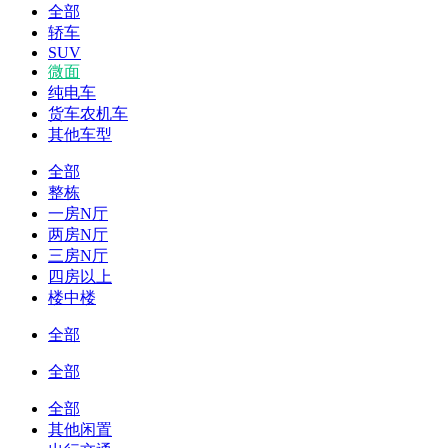
全部
轿车
SUV
微面
纯电车
货车农机车
其他车型
全部
整栋
一房N厅
两房N厅
三房N厅
四房以上
楼中楼
全部
全部
全部
其他闲置