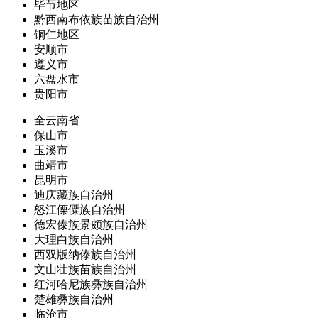
毕节地区
黔西南布依族苗族自治州
铜仁地区
安顺市
遵义市
六盘水市
贵阳市
全云南省
保山市
玉溪市
曲靖市
昆明市
迪庆藏族自治州
怒江傈僳族自治州
德宏傣族景颇族自治州
大理白族自治州
西双版纳傣族自治州
文山壮族苗族自治州
红河哈尼族彝族自治州
楚雄彝族自治州
临沧市