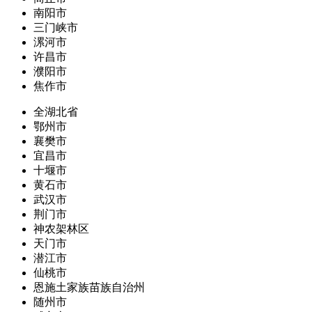
南阳市
三门峡市
漯河市
许昌市
濮阳市
焦作市
全湖北省
鄂州市
襄樊市
宜昌市
十堰市
黄石市
武汉市
荆门市
神农架林区
天门市
潜江市
仙桃市
恩施土家族苗族自治州
随州市