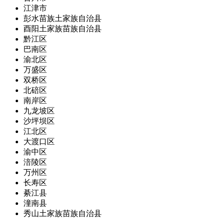
江津市
彭水苗族土家族自治县
酉阳土家族苗族自治县
黔江区
巴南区
渝北区
万盛区
双桥区
北碚区
南岸区
九龙坡区
沙坪坝区
江北区
大渡口区
渝中区
涪陵区
万州区
长寿区
綦江县
潼南县
秀山土家族苗族自治县