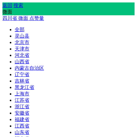
返回
搜索
微面
四川省
微面
点赞量
全部
灵山县
北京市
天津市
河北省
山西省
内蒙古自治区
辽宁省
吉林省
黑龙江省
上海市
江苏省
浙江省
安徽省
福建省
江西省
山东省