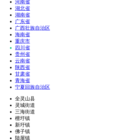
河南省
湖北省
湖南省
广东省
广西壮族自治区
海南省
重庆市
四川省
贵州省
云南省
陕西省
甘肃省
青海省
宁夏回族自治区
全灵山县
灵城街道
三海街道
檀圩镇
新圩镇
佛子镇
陆屋镇