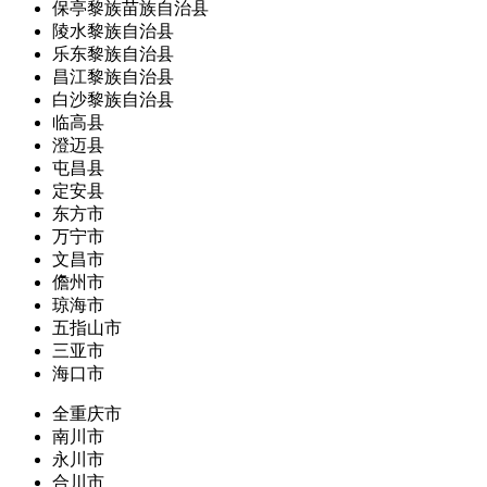
保亭黎族苗族自治县
陵水黎族自治县
乐东黎族自治县
昌江黎族自治县
白沙黎族自治县
临高县
澄迈县
屯昌县
定安县
东方市
万宁市
文昌市
儋州市
琼海市
五指山市
三亚市
海口市
全重庆市
南川市
永川市
合川市