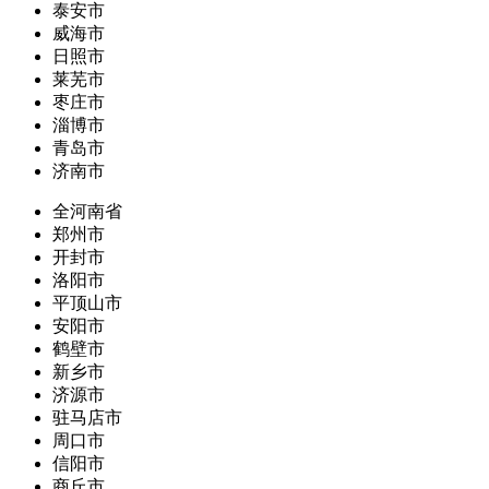
泰安市
威海市
日照市
莱芜市
枣庄市
淄博市
青岛市
济南市
全河南省
郑州市
开封市
洛阳市
平顶山市
安阳市
鹤壁市
新乡市
济源市
驻马店市
周口市
信阳市
商丘市