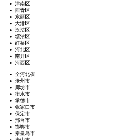
津南区
西青区
东丽区
大港区
汉沽区
塘沽区
红桥区
河北区
南开区
河西区
全河北省
沧州市
廊坊市
衡水市
承德市
张家口市
保定市
邢台市
邯郸市
秦皇岛市
唐山市