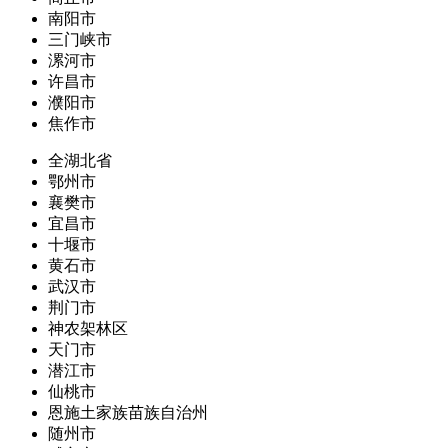
南阳市
三门峡市
漯河市
许昌市
濮阳市
焦作市
全湖北省
鄂州市
襄樊市
宜昌市
十堰市
黄石市
武汉市
荆门市
神农架林区
天门市
潜江市
仙桃市
恩施土家族苗族自治州
随州市