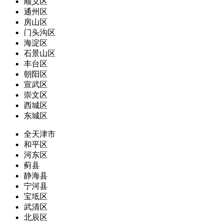
顺义区
通州区
房山区
门头沟区
海淀区
石景山区
丰台区
朝阳区
宣武区
崇文区
西城区
东城区
全天津市
和平区
河东区
蓟县
静海县
宁河县
宝坻区
武清区
北辰区