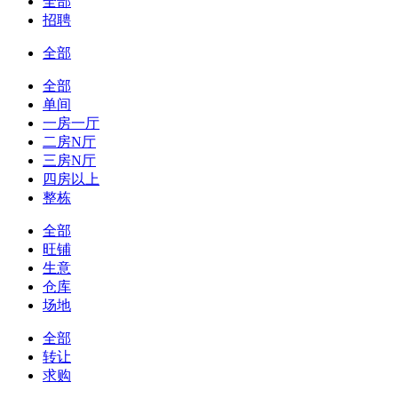
全部
招聘
全部
全部
单间
一房一厅
二房N厅
三房N厅
四房以上
整栋
全部
旺铺
生意
仓库
场地
全部
转让
求购