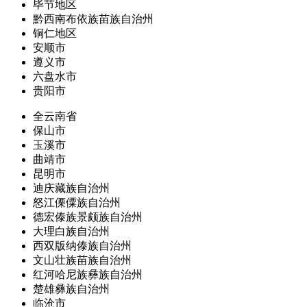
毕节地区
黔西南布依族苗族自治州
铜仁地区
安顺市
遵义市
六盘水市
贵阳市
全云南省
保山市
玉溪市
曲靖市
昆明市
迪庆藏族自治州
怒江傈僳族自治州
德宏傣族景颇族自治州
大理白族自治州
西双版纳傣族自治州
文山壮族苗族自治州
红河哈尼族彝族自治州
楚雄彝族自治州
临沧市