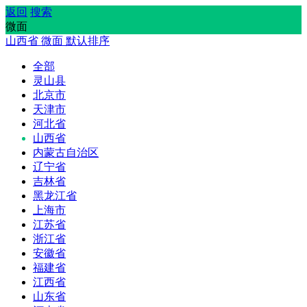
返回
搜索
微面
山西省
微面
默认排序
全部
灵山县
北京市
天津市
河北省
山西省
内蒙古自治区
辽宁省
吉林省
黑龙江省
上海市
江苏省
浙江省
安徽省
福建省
江西省
山东省