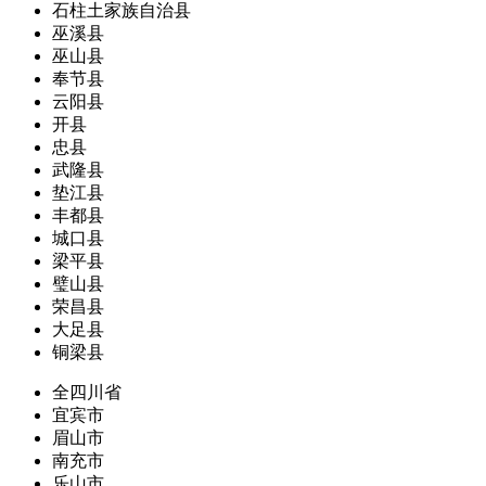
石柱土家族自治县
巫溪县
巫山县
奉节县
云阳县
开县
忠县
武隆县
垫江县
丰都县
城口县
梁平县
璧山县
荣昌县
大足县
铜梁县
全四川省
宜宾市
眉山市
南充市
乐山市