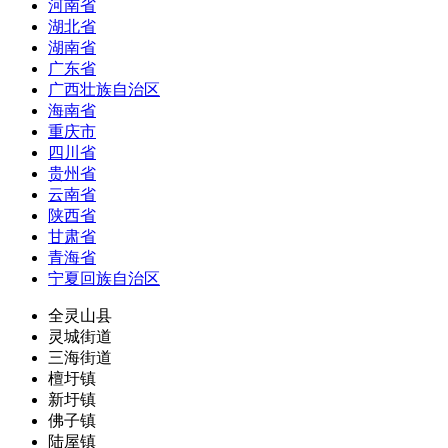
河南省
湖北省
湖南省
广东省
广西壮族自治区
海南省
重庆市
四川省
贵州省
云南省
陕西省
甘肃省
青海省
宁夏回族自治区
全灵山县
灵城街道
三海街道
檀圩镇
新圩镇
佛子镇
陆屋镇