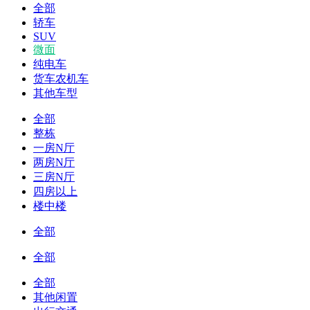
全部
轿车
SUV
微面
纯电车
货车农机车
其他车型
全部
整栋
一房N厅
两房N厅
三房N厅
四房以上
楼中楼
全部
全部
全部
其他闲置