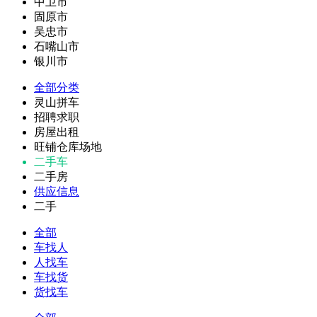
中卫市
固原市
吴忠市
石嘴山市
银川市
全部分类
灵山拼车
招聘求职
房屋出租
旺铺仓库场地
二手车
二手房
供应信息
二手
全部
车找人
人找车
车找货
货找车