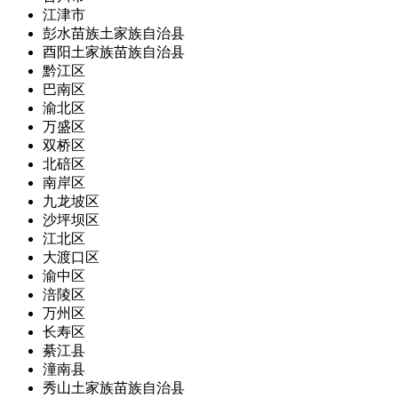
江津市
彭水苗族土家族自治县
酉阳土家族苗族自治县
黔江区
巴南区
渝北区
万盛区
双桥区
北碚区
南岸区
九龙坡区
沙坪坝区
江北区
大渡口区
渝中区
涪陵区
万州区
长寿区
綦江县
潼南县
秀山土家族苗族自治县