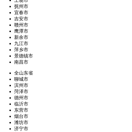
上饶市
抚州市
宜春市
吉安市
赣州市
鹰潭市
新余市
九江市
萍乡市
景德镇市
南昌市
全山东省
聊城市
滨州市
菏泽市
德州市
临沂市
东营市
烟台市
潍坊市
济宁市