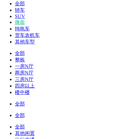
全部
轿车
SUV
微面
纯电车
货车农机车
其他车型
全部
整栋
一房N厅
两房N厅
三房N厅
四房以上
楼中楼
全部
全部
全部
其他闲置