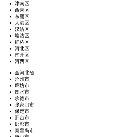
津南区
西青区
东丽区
大港区
汉沽区
塘沽区
红桥区
河北区
南开区
河西区
全河北省
沧州市
廊坊市
衡水市
承德市
张家口市
保定市
邢台市
邯郸市
秦皇岛市
唐山市