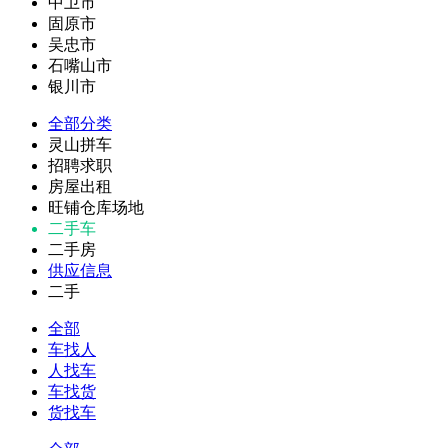
中卫市
固原市
吴忠市
石嘴山市
银川市
全部分类
灵山拼车
招聘求职
房屋出租
旺铺仓库场地
二手车
二手房
供应信息
二手
全部
车找人
人找车
车找货
货找车