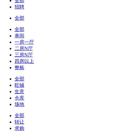
全部
招聘
全部
全部
单间
一房一厅
二房N厅
三房N厅
四房以上
整栋
全部
旺铺
生意
仓库
场地
全部
转让
求购