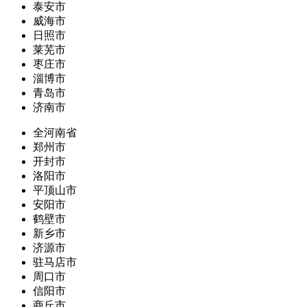
泰安市
威海市
日照市
莱芜市
枣庄市
淄博市
青岛市
济南市
全河南省
郑州市
开封市
洛阳市
平顶山市
安阳市
鹤壁市
新乡市
济源市
驻马店市
周口市
信阳市
商丘市