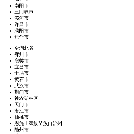
南阳市
三门峡市
漯河市
许昌市
濮阳市
焦作市
全湖北省
鄂州市
襄樊市
宜昌市
十堰市
黄石市
武汉市
荆门市
神农架林区
天门市
潜江市
仙桃市
恩施土家族苗族自治州
随州市