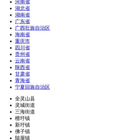
河南省
湖北省
湖南省
广东省
广西壮族自治区
海南省
重庆市
四川省
贵州省
云南省
陕西省
甘肃省
青海省
宁夏回族自治区
全灵山县
灵城街道
三海街道
檀圩镇
新圩镇
佛子镇
陆屋镇