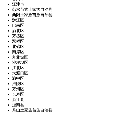
江津市
彭水苗族土家族自治县
酉阳土家族苗族自治县
黔江区
巴南区
渝北区
万盛区
双桥区
北碚区
南岸区
九龙坡区
沙坪坝区
江北区
大渡口区
渝中区
涪陵区
万州区
长寿区
綦江县
潼南县
秀山土家族苗族自治县