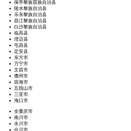
保亭黎族苗族自治县
陵水黎族自治县
乐东黎族自治县
昌江黎族自治县
白沙黎族自治县
临高县
澄迈县
屯昌县
定安县
东方市
万宁市
文昌市
儋州市
琼海市
五指山市
三亚市
海口市
全重庆市
南川市
永川市
合川市