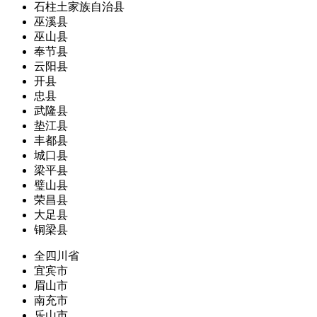
石柱土家族自治县
巫溪县
巫山县
奉节县
云阳县
开县
忠县
武隆县
垫江县
丰都县
城口县
梁平县
璧山县
荣昌县
大足县
铜梁县
全四川省
宜宾市
眉山市
南充市
乐山市