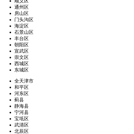
顺义区
通州区
房山区
门头沟区
海淀区
石景山区
丰台区
朝阳区
宣武区
崇文区
西城区
东城区
全天津市
和平区
河东区
蓟县
静海县
宁河县
宝坻区
武清区
北辰区