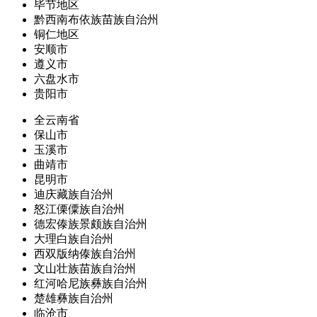
毕节地区
黔西南布依族苗族自治州
铜仁地区
安顺市
遵义市
六盘水市
贵阳市
全云南省
保山市
玉溪市
曲靖市
昆明市
迪庆藏族自治州
怒江傈僳族自治州
德宏傣族景颇族自治州
大理白族自治州
西双版纳傣族自治州
文山壮族苗族自治州
红河哈尼族彝族自治州
楚雄彝族自治州
临沧市