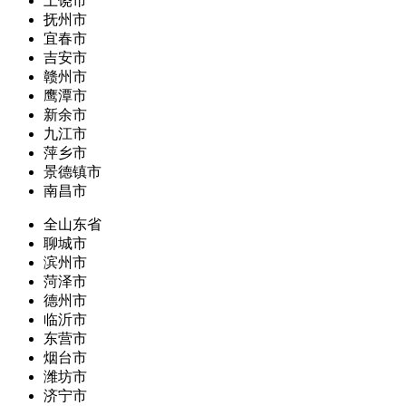
上饶市
抚州市
宜春市
吉安市
赣州市
鹰潭市
新余市
九江市
萍乡市
景德镇市
南昌市
全山东省
聊城市
滨州市
菏泽市
德州市
临沂市
东营市
烟台市
潍坊市
济宁市