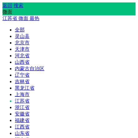
返回
搜索
微面
江苏省
微面
最热
全部
灵山县
北京市
天津市
河北省
山西省
内蒙古自治区
辽宁省
吉林省
黑龙江省
上海市
江苏省
浙江省
安徽省
福建省
江西省
山东省