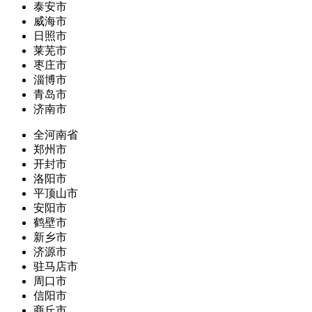
泰安市
威海市
日照市
莱芜市
枣庄市
淄博市
青岛市
济南市
全河南省
郑州市
开封市
洛阳市
平顶山市
安阳市
鹤壁市
新乡市
济源市
驻马店市
周口市
信阳市
商丘市