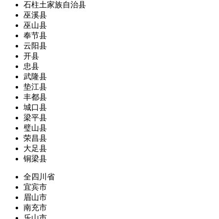
石柱土家族自治县
巫溪县
巫山县
奉节县
云阳县
开县
忠县
武隆县
垫江县
丰都县
城口县
梁平县
璧山县
荣昌县
大足县
铜梁县
全四川省
宜宾市
眉山市
南充市
乐山市