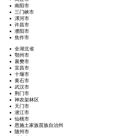
南阳市
三门峡市
漯河市
许昌市
濮阳市
焦作市
全湖北省
鄂州市
襄樊市
宜昌市
十堰市
黄石市
武汉市
荆门市
神农架林区
天门市
潜江市
仙桃市
恩施土家族苗族自治州
随州市