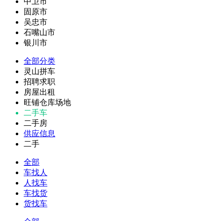
中卫市
固原市
吴忠市
石嘴山市
银川市
全部分类
灵山拼车
招聘求职
房屋出租
旺铺仓库场地
二手车
二手房
供应信息
二手
全部
车找人
人找车
车找货
货找车