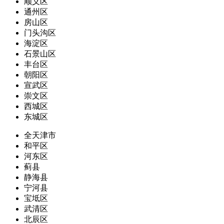
顺义区
通州区
房山区
门头沟区
海淀区
石景山区
丰台区
朝阳区
宣武区
崇文区
西城区
东城区
全天津市
和平区
河东区
蓟县
静海县
宁河县
宝坻区
武清区
北辰区