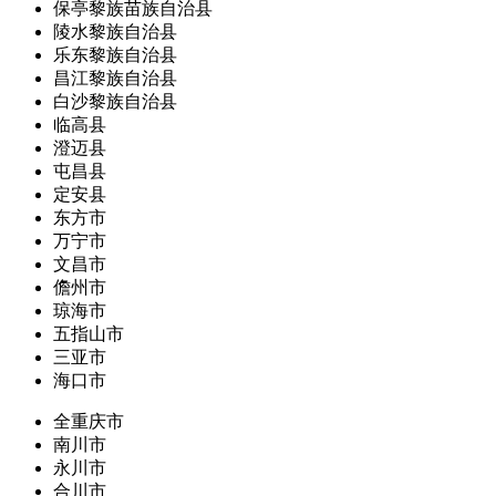
保亭黎族苗族自治县
陵水黎族自治县
乐东黎族自治县
昌江黎族自治县
白沙黎族自治县
临高县
澄迈县
屯昌县
定安县
东方市
万宁市
文昌市
儋州市
琼海市
五指山市
三亚市
海口市
全重庆市
南川市
永川市
合川市