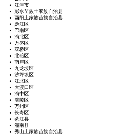
江津市
彭水苗族土家族自治县
酉阳土家族苗族自治县
黔江区
巴南区
渝北区
万盛区
双桥区
北碚区
南岸区
九龙坡区
沙坪坝区
江北区
大渡口区
渝中区
涪陵区
万州区
长寿区
綦江县
潼南县
秀山土家族苗族自治县