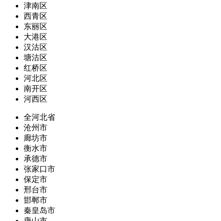
津南区
西青区
东丽区
大港区
汉沽区
塘沽区
红桥区
河北区
南开区
河西区
全河北省
沧州市
廊坊市
衡水市
承德市
张家口市
保定市
邢台市
邯郸市
秦皇岛市
唐山市