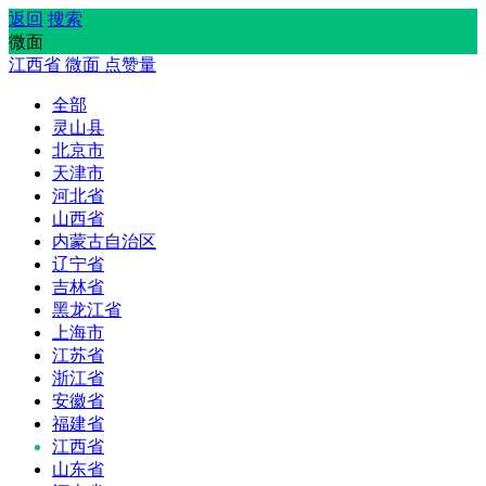
返回
搜索
微面
江西省
微面
点赞量
全部
灵山县
北京市
天津市
河北省
山西省
内蒙古自治区
辽宁省
吉林省
黑龙江省
上海市
江苏省
浙江省
安徽省
福建省
江西省
山东省