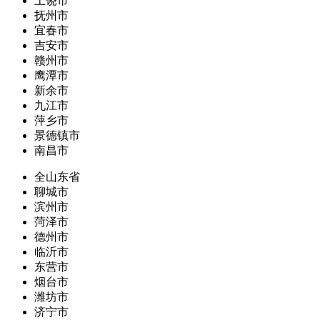
上饶市
抚州市
宜春市
吉安市
赣州市
鹰潭市
新余市
九江市
萍乡市
景德镇市
南昌市
全山东省
聊城市
滨州市
菏泽市
德州市
临沂市
东营市
烟台市
潍坊市
济宁市