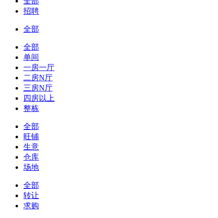
全部
招聘
全部
全部
单间
一房一厅
二房N厅
三房N厅
四房以上
整栋
全部
旺铺
生意
仓库
场地
全部
转让
求购