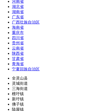
河南省
湖北省
湖南省
广东省
广西壮族自治区
海南省
重庆市
四川省
贵州省
云南省
陕西省
甘肃省
青海省
宁夏回族自治区
全灵山县
灵城街道
三海街道
檀圩镇
新圩镇
佛子镇
陆屋镇