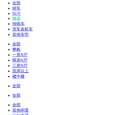
全部
轿车
SUV
微面
纯电车
货车农机车
其他车型
全部
整栋
一房N厅
两房N厅
三房N厅
四房以上
楼中楼
全部
全部
全部
其他闲置