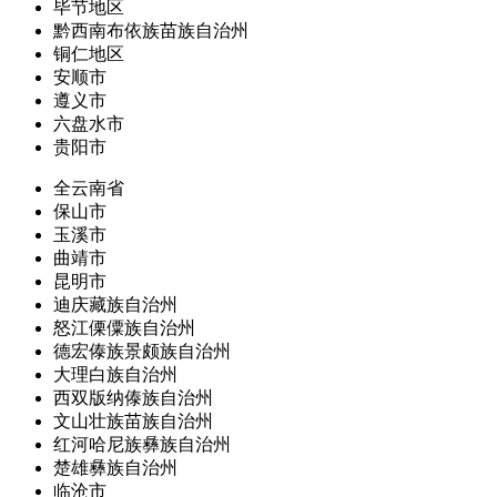
毕节地区
黔西南布依族苗族自治州
铜仁地区
安顺市
遵义市
六盘水市
贵阳市
全云南省
保山市
玉溪市
曲靖市
昆明市
迪庆藏族自治州
怒江傈僳族自治州
德宏傣族景颇族自治州
大理白族自治州
西双版纳傣族自治州
文山壮族苗族自治州
红河哈尼族彝族自治州
楚雄彝族自治州
临沧市