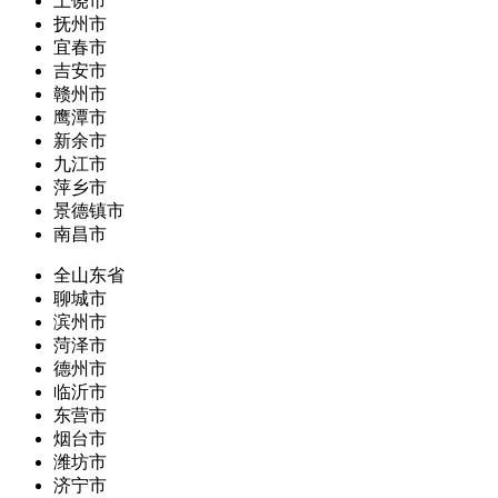
上饶市
抚州市
宜春市
吉安市
赣州市
鹰潭市
新余市
九江市
萍乡市
景德镇市
南昌市
全山东省
聊城市
滨州市
菏泽市
德州市
临沂市
东营市
烟台市
潍坊市
济宁市