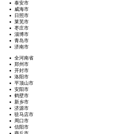
泰安市
威海市
日照市
莱芜市
枣庄市
淄博市
青岛市
济南市
全河南省
郑州市
开封市
洛阳市
平顶山市
安阳市
鹤壁市
新乡市
济源市
驻马店市
周口市
信阳市
商丘市