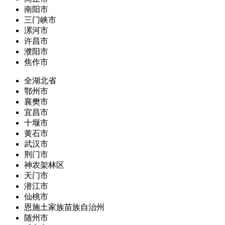
南阳市
三门峡市
漯河市
许昌市
濮阳市
焦作市
全湖北省
鄂州市
襄樊市
宜昌市
十堰市
黄石市
武汉市
荆门市
神农架林区
天门市
潜江市
仙桃市
恩施土家族苗族自治州
随州市