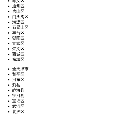
顺义区
通州区
房山区
门头沟区
海淀区
石景山区
丰台区
朝阳区
宣武区
崇文区
西城区
东城区
全天津市
和平区
河东区
蓟县
静海县
宁河县
宝坻区
武清区
北辰区