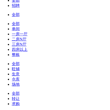
全部
招聘
全部
全部
单间
一房一厅
二房N厅
三房N厅
四房以上
整栋
全部
旺铺
生意
仓库
场地
全部
转让
求购