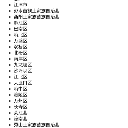
江津市
彭水苗族土家族自治县
酉阳土家族苗族自治县
黔江区
巴南区
渝北区
万盛区
双桥区
北碚区
南岸区
九龙坡区
沙坪坝区
江北区
大渡口区
渝中区
涪陵区
万州区
长寿区
綦江县
潼南县
秀山土家族苗族自治县