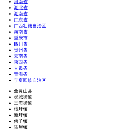
河南省
湖北省
湖南省
广东省
广西壮族自治区
海南省
重庆市
四川省
贵州省
云南省
陕西省
甘肃省
青海省
宁夏回族自治区
全灵山县
灵城街道
三海街道
檀圩镇
新圩镇
佛子镇
陆屋镇