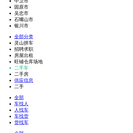
中卫市
固原市
吴忠市
石嘴山市
银川市
全部分类
灵山拼车
招聘求职
房屋出租
旺铺仓库场地
二手车
二手房
供应信息
二手
全部
车找人
人找车
车找货
货找车