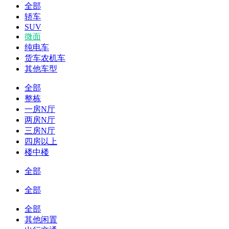
全部
轿车
SUV
微面
纯电车
货车农机车
其他车型
全部
整栋
一房N厅
两房N厅
三房N厅
四房以上
楼中楼
全部
全部
全部
其他闲置