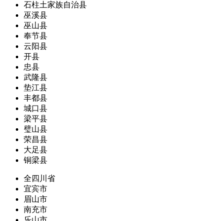
石柱土家族自治县
巫溪县
巫山县
奉节县
云阳县
开县
忠县
武隆县
垫江县
丰都县
城口县
梁平县
璧山县
荣昌县
大足县
铜梁县
全四川省
宜宾市
眉山市
南充市
乐山市