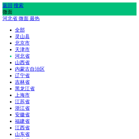
返回
搜索
微面
河北省
微面
最热
全部
灵山县
北京市
天津市
河北省
山西省
内蒙古自治区
辽宁省
吉林省
黑龙江省
上海市
江苏省
浙江省
安徽省
福建省
江西省
山东省