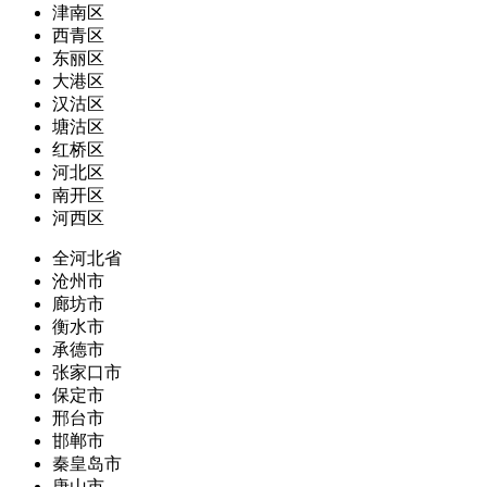
津南区
西青区
东丽区
大港区
汉沽区
塘沽区
红桥区
河北区
南开区
河西区
全河北省
沧州市
廊坊市
衡水市
承德市
张家口市
保定市
邢台市
邯郸市
秦皇岛市
唐山市