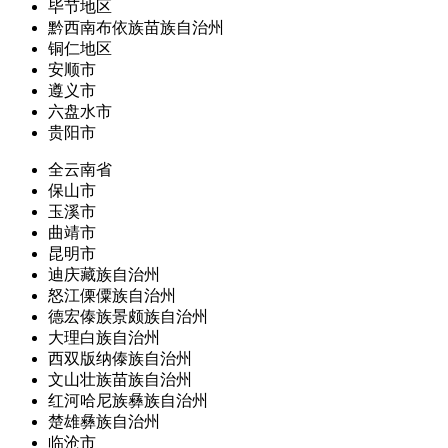
毕节地区
黔西南布依族苗族自治州
铜仁地区
安顺市
遵义市
六盘水市
贵阳市
全云南省
保山市
玉溪市
曲靖市
昆明市
迪庆藏族自治州
怒江傈僳族自治州
德宏傣族景颇族自治州
大理白族自治州
西双版纳傣族自治州
文山壮族苗族自治州
红河哈尼族彝族自治州
楚雄彝族自治州
临沧市