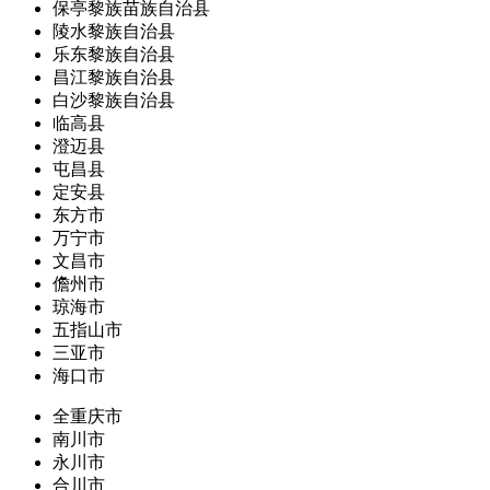
保亭黎族苗族自治县
陵水黎族自治县
乐东黎族自治县
昌江黎族自治县
白沙黎族自治县
临高县
澄迈县
屯昌县
定安县
东方市
万宁市
文昌市
儋州市
琼海市
五指山市
三亚市
海口市
全重庆市
南川市
永川市
合川市