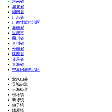
河南省
湖北省
湖南省
广东省
广西壮族自治区
海南省
重庆市
四川省
贵州省
云南省
陕西省
甘肃省
青海省
宁夏回族自治区
全灵山县
灵城街道
三海街道
檀圩镇
新圩镇
佛子镇
陆屋镇