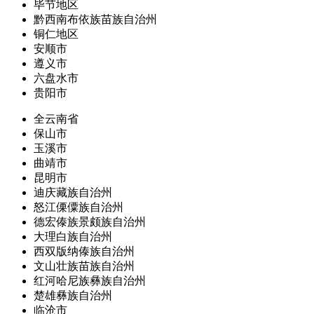
毕节地区
黔西南布依族苗族自治州
铜仁地区
安顺市
遵义市
六盘水市
贵阳市
全云南省
保山市
玉溪市
曲靖市
昆明市
迪庆藏族自治州
怒江傈僳族自治州
德宏傣族景颇族自治州
大理白族自治州
西双版纳傣族自治州
文山壮族苗族自治州
红河哈尼族彝族自治州
楚雄彝族自治州
临沧市