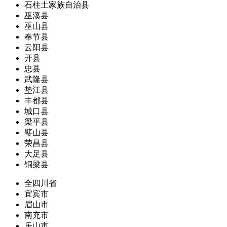
石柱土家族自治县
巫溪县
巫山县
奉节县
云阳县
开县
忠县
武隆县
垫江县
丰都县
城口县
梁平县
璧山县
荣昌县
大足县
铜梁县
全四川省
宜宾市
眉山市
南充市
乐山市