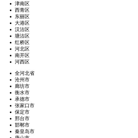
津南区
西青区
东丽区
大港区
汉沽区
塘沽区
红桥区
河北区
南开区
河西区
全河北省
沧州市
廊坊市
衡水市
承德市
张家口市
保定市
邢台市
邯郸市
秦皇岛市
唐山市