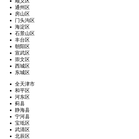
顺义区
通州区
房山区
门头沟区
海淀区
石景山区
丰台区
朝阳区
宣武区
崇文区
西城区
东城区
全天津市
和平区
河东区
蓟县
静海县
宁河县
宝坻区
武清区
北辰区