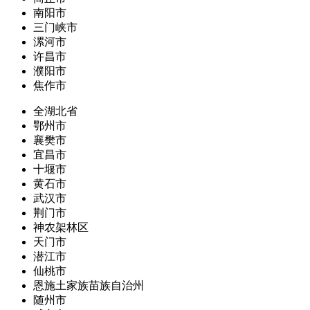
南阳市
三门峡市
漯河市
许昌市
濮阳市
焦作市
全湖北省
鄂州市
襄樊市
宜昌市
十堰市
黄石市
武汉市
荆门市
神农架林区
天门市
潜江市
仙桃市
恩施土家族苗族自治州
随州市