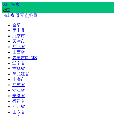
返回
搜索
微面
河南省
微面
点赞量
全部
灵山县
北京市
天津市
河北省
山西省
内蒙古自治区
辽宁省
吉林省
黑龙江省
上海市
江苏省
浙江省
安徽省
福建省
江西省
山东省