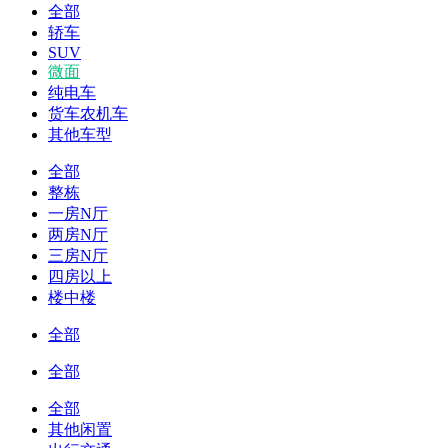
全部
轿车
SUV
微面
纯电车
货车农机车
其他车型
全部
整栋
一房N厅
两房N厅
三房N厅
四房以上
楼中楼
全部
全部
全部
其他闲置