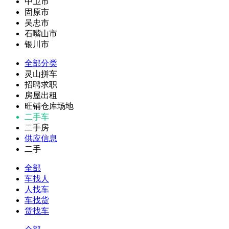
中卫市
固原市
吴忠市
石嘴山市
银川市
全部分类
灵山拼车
招聘求职
房屋出租
旺铺仓库场地
二手车
二手房
供应信息
二手
全部
车找人
人找车
车找货
货找车