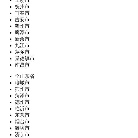
上饶市
抚州市
宜春市
吉安市
赣州市
鹰潭市
新余市
九江市
萍乡市
景德镇市
南昌市
全山东省
聊城市
滨州市
菏泽市
德州市
临沂市
东营市
烟台市
潍坊市
济宁市