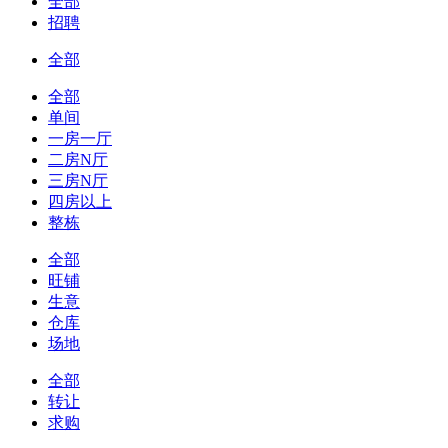
全部
招聘
全部
全部
单间
一房一厅
二房N厅
三房N厅
四房以上
整栋
全部
旺铺
生意
仓库
场地
全部
转让
求购