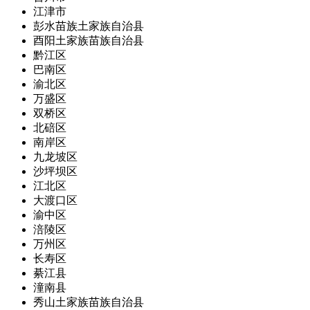
江津市
彭水苗族土家族自治县
酉阳土家族苗族自治县
黔江区
巴南区
渝北区
万盛区
双桥区
北碚区
南岸区
九龙坡区
沙坪坝区
江北区
大渡口区
渝中区
涪陵区
万州区
长寿区
綦江县
潼南县
秀山土家族苗族自治县