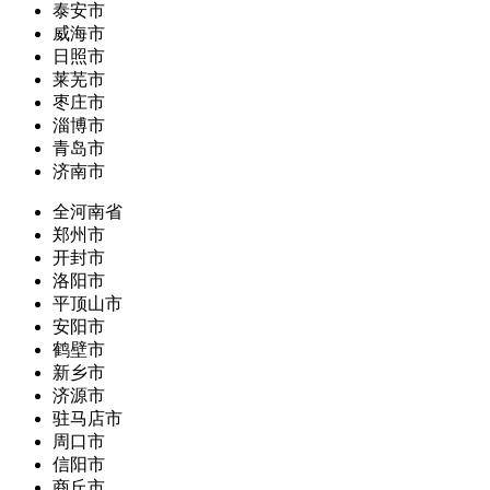
泰安市
威海市
日照市
莱芜市
枣庄市
淄博市
青岛市
济南市
全河南省
郑州市
开封市
洛阳市
平顶山市
安阳市
鹤壁市
新乡市
济源市
驻马店市
周口市
信阳市
商丘市