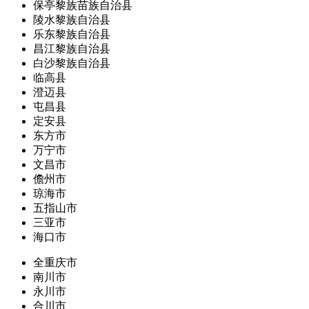
保亭黎族苗族自治县
陵水黎族自治县
乐东黎族自治县
昌江黎族自治县
白沙黎族自治县
临高县
澄迈县
屯昌县
定安县
东方市
万宁市
文昌市
儋州市
琼海市
五指山市
三亚市
海口市
全重庆市
南川市
永川市
合川市