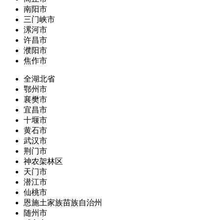
南阳市
三门峡市
漯河市
许昌市
濮阳市
焦作市
全湖北省
鄂州市
襄樊市
宜昌市
十堰市
黄石市
武汉市
荆门市
神农架林区
天门市
潜江市
仙桃市
恩施土家族苗族自治州
随州市