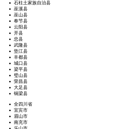
石柱土家族自治县
巫溪县
巫山县
奉节县
云阳县
开县
忠县
武隆县
垫江县
丰都县
城口县
梁平县
璧山县
荣昌县
大足县
铜梁县
全四川省
宜宾市
眉山市
南充市
乐山市