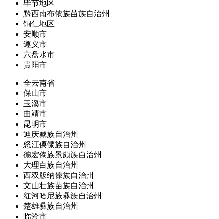
毕节地区
黔西南布依族苗族自治州
铜仁地区
安顺市
遵义市
六盘水市
贵阳市
全云南省
保山市
玉溪市
曲靖市
昆明市
迪庆藏族自治州
怒江傈僳族自治州
德宏傣族景颇族自治州
大理白族自治州
西双版纳傣族自治州
文山壮族苗族自治州
红河哈尼族彝族自治州
楚雄彝族自治州
临沧市