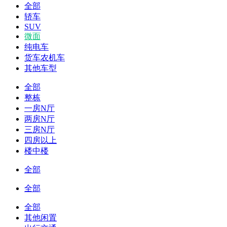
全部
轿车
SUV
微面
纯电车
货车农机车
其他车型
全部
整栋
一房N厅
两房N厅
三房N厅
四房以上
楼中楼
全部
全部
全部
其他闲置