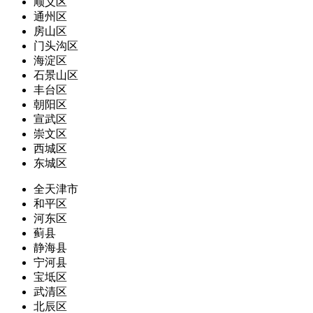
顺义区
通州区
房山区
门头沟区
海淀区
石景山区
丰台区
朝阳区
宣武区
崇文区
西城区
东城区
全天津市
和平区
河东区
蓟县
静海县
宁河县
宝坻区
武清区
北辰区