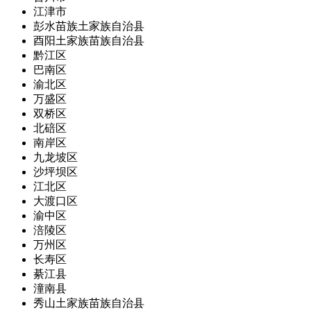
江津市
彭水苗族土家族自治县
酉阳土家族苗族自治县
黔江区
巴南区
渝北区
万盛区
双桥区
北碚区
南岸区
九龙坡区
沙坪坝区
江北区
大渡口区
渝中区
涪陵区
万州区
长寿区
綦江县
潼南县
秀山土家族苗族自治县