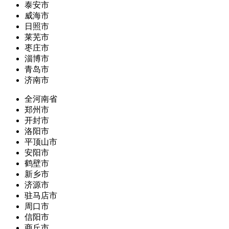
泰安市
威海市
日照市
莱芜市
枣庄市
淄博市
青岛市
济南市
全河南省
郑州市
开封市
洛阳市
平顶山市
安阳市
鹤壁市
新乡市
济源市
驻马店市
周口市
信阳市
商丘市