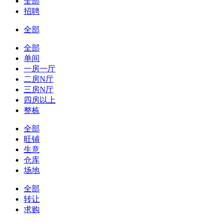
全部
招聘
全部
全部
单间
一房一厅
二房N厅
三房N厅
四房以上
整栋
全部
旺铺
生意
仓库
场地
全部
转让
求购