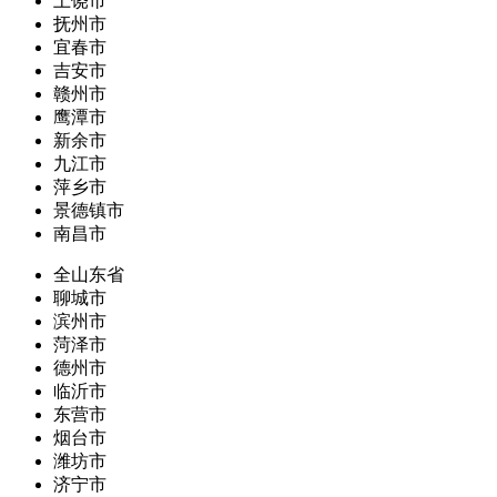
上饶市
抚州市
宜春市
吉安市
赣州市
鹰潭市
新余市
九江市
萍乡市
景德镇市
南昌市
全山东省
聊城市
滨州市
菏泽市
德州市
临沂市
东营市
烟台市
潍坊市
济宁市