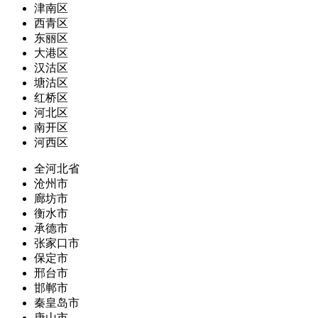
津南区
西青区
东丽区
大港区
汉沽区
塘沽区
红桥区
河北区
南开区
河西区
全河北省
沧州市
廊坊市
衡水市
承德市
张家口市
保定市
邢台市
邯郸市
秦皇岛市
唐山市