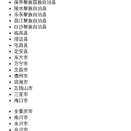
保亭黎族苗族自治县
陵水黎族自治县
乐东黎族自治县
昌江黎族自治县
白沙黎族自治县
临高县
澄迈县
屯昌县
定安县
东方市
万宁市
文昌市
儋州市
琼海市
五指山市
三亚市
海口市
全重庆市
南川市
永川市
合川市