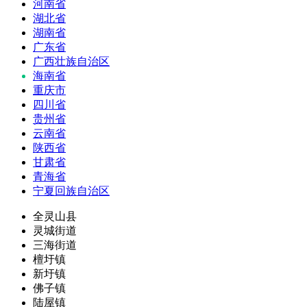
河南省
湖北省
湖南省
广东省
广西壮族自治区
海南省
重庆市
四川省
贵州省
云南省
陕西省
甘肃省
青海省
宁夏回族自治区
全灵山县
灵城街道
三海街道
檀圩镇
新圩镇
佛子镇
陆屋镇