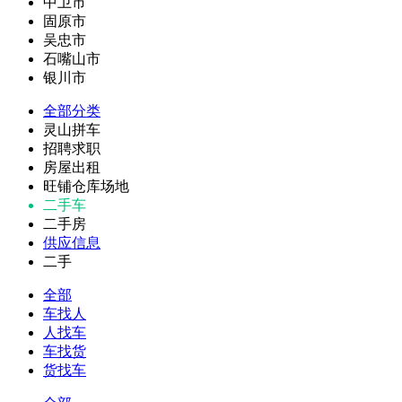
中卫市
固原市
吴忠市
石嘴山市
银川市
全部分类
灵山拼车
招聘求职
房屋出租
旺铺仓库场地
二手车
二手房
供应信息
二手
全部
车找人
人找车
车找货
货找车