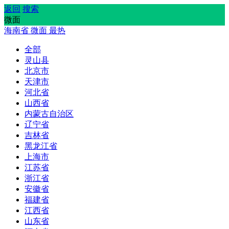
返回
搜索
微面
海南省
微面
最热
全部
灵山县
北京市
天津市
河北省
山西省
内蒙古自治区
辽宁省
吉林省
黑龙江省
上海市
江苏省
浙江省
安徽省
福建省
江西省
山东省