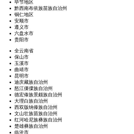
毕节地区
黔西南布依族苗族自治州
铜仁地区
安顺市
遵义市
六盘水市
贵阳市
全云南省
保山市
玉溪市
曲靖市
昆明市
迪庆藏族自治州
怒江傈僳族自治州
德宏傣族景颇族自治州
大理白族自治州
西双版纳傣族自治州
文山壮族苗族自治州
红河哈尼族彝族自治州
楚雄彝族自治州
临沧市