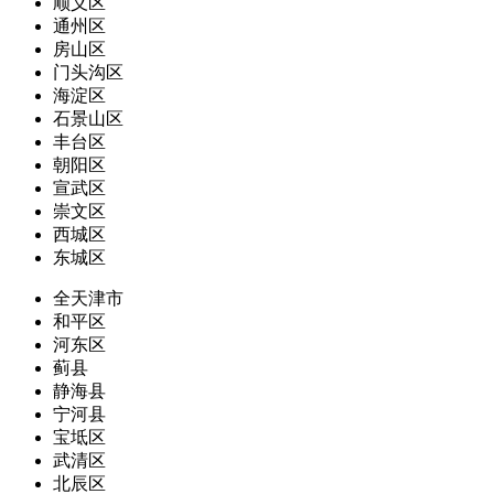
顺义区
通州区
房山区
门头沟区
海淀区
石景山区
丰台区
朝阳区
宣武区
崇文区
西城区
东城区
全天津市
和平区
河东区
蓟县
静海县
宁河县
宝坻区
武清区
北辰区