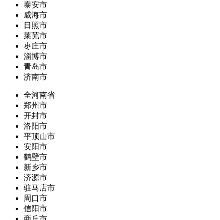
泰安市
威海市
日照市
莱芜市
枣庄市
淄博市
青岛市
济南市
全河南省
郑州市
开封市
洛阳市
平顶山市
安阳市
鹤壁市
新乡市
济源市
驻马店市
周口市
信阳市
商丘市