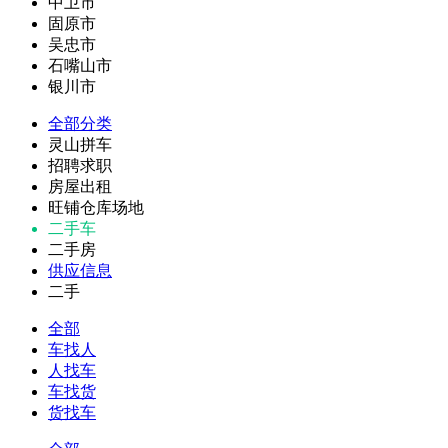
中卫市
固原市
吴忠市
石嘴山市
银川市
全部分类
灵山拼车
招聘求职
房屋出租
旺铺仓库场地
二手车
二手房
供应信息
二手
全部
车找人
人找车
车找货
货找车