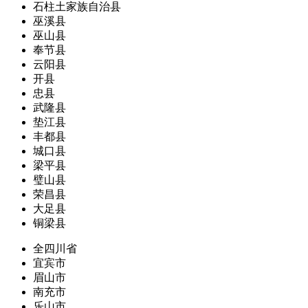
石柱土家族自治县
巫溪县
巫山县
奉节县
云阳县
开县
忠县
武隆县
垫江县
丰都县
城口县
梁平县
璧山县
荣昌县
大足县
铜梁县
全四川省
宜宾市
眉山市
南充市
乐山市