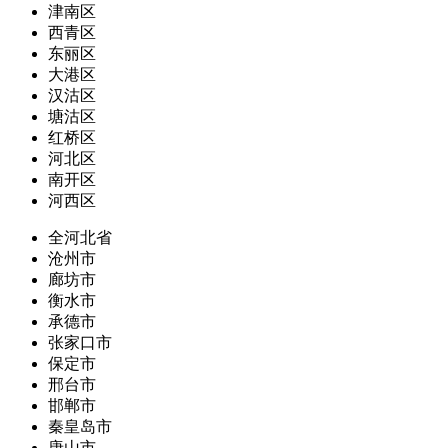
津南区
西青区
东丽区
大港区
汉沽区
塘沽区
红桥区
河北区
南开区
河西区
全河北省
沧州市
廊坊市
衡水市
承德市
张家口市
保定市
邢台市
邯郸市
秦皇岛市
唐山市