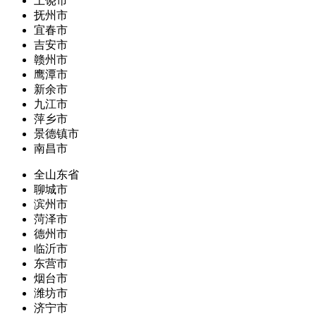
上饶市
抚州市
宜春市
吉安市
赣州市
鹰潭市
新余市
九江市
萍乡市
景德镇市
南昌市
全山东省
聊城市
滨州市
菏泽市
德州市
临沂市
东营市
烟台市
潍坊市
济宁市