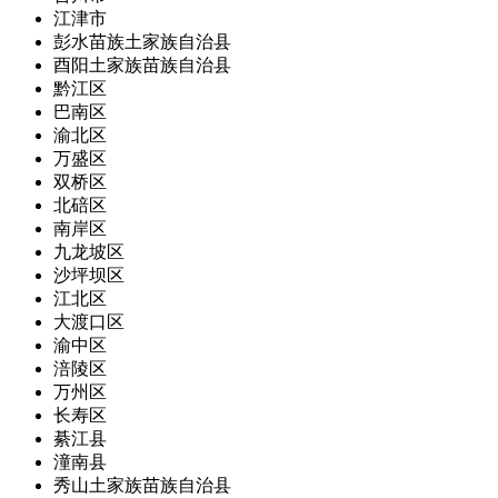
江津市
彭水苗族土家族自治县
酉阳土家族苗族自治县
黔江区
巴南区
渝北区
万盛区
双桥区
北碚区
南岸区
九龙坡区
沙坪坝区
江北区
大渡口区
渝中区
涪陵区
万州区
长寿区
綦江县
潼南县
秀山土家族苗族自治县