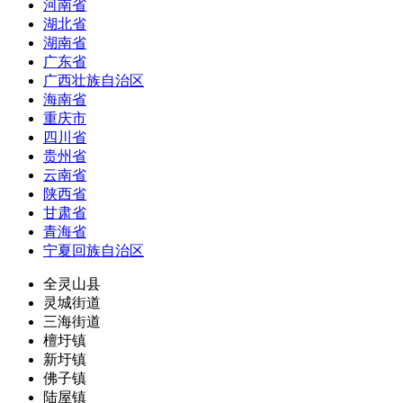
河南省
湖北省
湖南省
广东省
广西壮族自治区
海南省
重庆市
四川省
贵州省
云南省
陕西省
甘肃省
青海省
宁夏回族自治区
全灵山县
灵城街道
三海街道
檀圩镇
新圩镇
佛子镇
陆屋镇