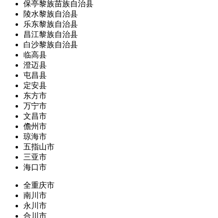
保亭黎族苗族自治县
陵水黎族自治县
乐东黎族自治县
昌江黎族自治县
白沙黎族自治县
临高县
澄迈县
屯昌县
定安县
东方市
万宁市
文昌市
儋州市
琼海市
五指山市
三亚市
海口市
全重庆市
南川市
永川市
合川市