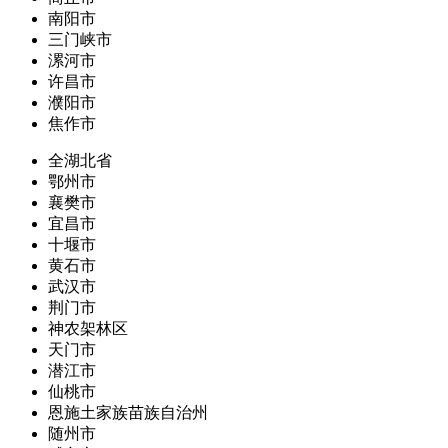
南阳市
三门峡市
漯河市
许昌市
濮阳市
焦作市
全湖北省
鄂州市
襄樊市
宜昌市
十堰市
黄石市
武汉市
荆门市
神农架林区
天门市
潜江市
仙桃市
恩施土家族苗族自治州
随州市