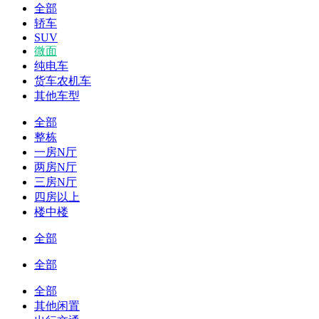
全部
轿车
SUV
微面
纯电车
货车农机车
其他车型
全部
整栋
一房N厅
两房N厅
三房N厅
四房以上
楼中楼
全部
全部
全部
其他闲置