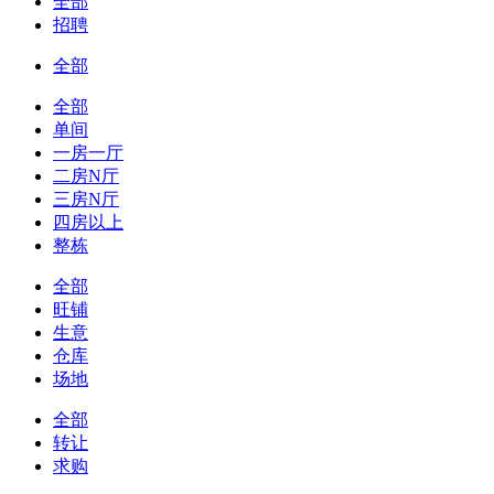
全部
招聘
全部
全部
单间
一房一厅
二房N厅
三房N厅
四房以上
整栋
全部
旺铺
生意
仓库
场地
全部
转让
求购