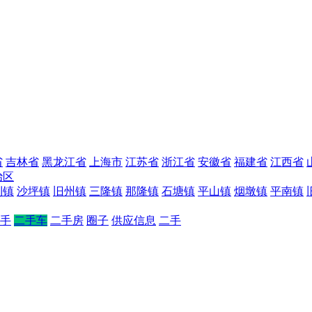
省
吉林省
黑龙江省
上海市
江苏省
浙江省
安徽省
福建省
江西省
治区
利镇
沙坪镇
旧州镇
三隆镇
那隆镇
石塘镇
平山镇
烟墩镇
平南镇
手
二手车
二手房
圈子
供应信息
二手