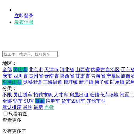
立即登录
发布信息
地区：
全部
灵山县
北京市
天津市
河北省
山西省
内蒙古自治区
辽宁
庆市
四川省
贵州省
云南省
陕西省
甘肃省
青海省
宁夏回族自
全灵山县
灵城街道
三海街道
檀圩镇
新圩镇
佛子镇
陆屋镇
武
分类：
不限
灵山拼车
招聘求职
人才库
房屋出租
旺铺仓库场地
闲置二
全部
轿车
SUV
微面
纯电车
货车农机车
其他车型
默认排序
最热
最新
点赞
只看有图
查看更多
没有更多了