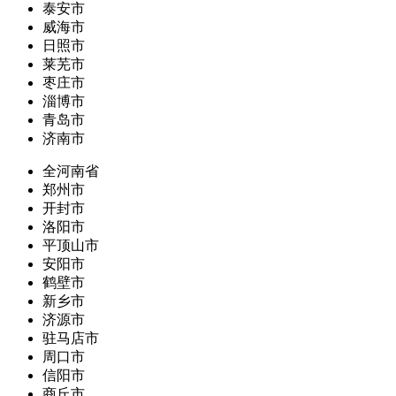
泰安市
威海市
日照市
莱芜市
枣庄市
淄博市
青岛市
济南市
全河南省
郑州市
开封市
洛阳市
平顶山市
安阳市
鹤壁市
新乡市
济源市
驻马店市
周口市
信阳市
商丘市