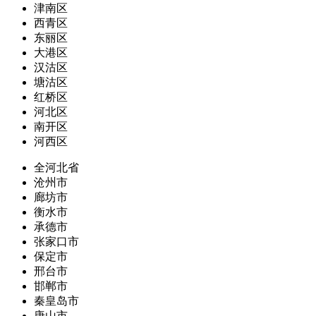
津南区
西青区
东丽区
大港区
汉沽区
塘沽区
红桥区
河北区
南开区
河西区
全河北省
沧州市
廊坊市
衡水市
承德市
张家口市
保定市
邢台市
邯郸市
秦皇岛市
唐山市