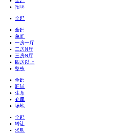
全部
招聘
全部
全部
单间
一房一厅
二房N厅
三房N厅
四房以上
整栋
全部
旺铺
生意
仓库
场地
全部
转让
求购