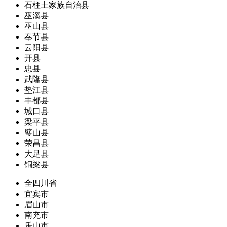
石柱土家族自治县
巫溪县
巫山县
奉节县
云阳县
开县
忠县
武隆县
垫江县
丰都县
城口县
梁平县
璧山县
荣昌县
大足县
铜梁县
全四川省
宜宾市
眉山市
南充市
乐山市