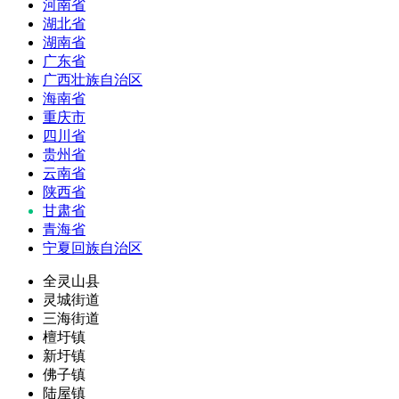
河南省
湖北省
湖南省
广东省
广西壮族自治区
海南省
重庆市
四川省
贵州省
云南省
陕西省
甘肃省
青海省
宁夏回族自治区
全灵山县
灵城街道
三海街道
檀圩镇
新圩镇
佛子镇
陆屋镇