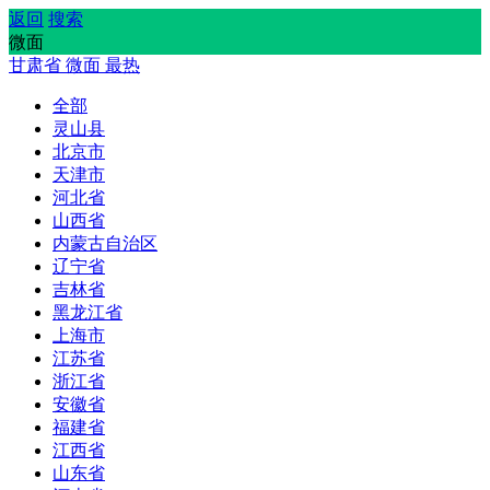
返回
搜索
微面
甘肃省
微面
最热
全部
灵山县
北京市
天津市
河北省
山西省
内蒙古自治区
辽宁省
吉林省
黑龙江省
上海市
江苏省
浙江省
安徽省
福建省
江西省
山东省