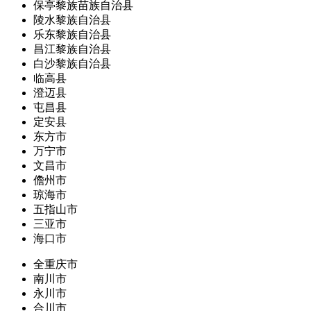
保亭黎族苗族自治县
陵水黎族自治县
乐东黎族自治县
昌江黎族自治县
白沙黎族自治县
临高县
澄迈县
屯昌县
定安县
东方市
万宁市
文昌市
儋州市
琼海市
五指山市
三亚市
海口市
全重庆市
南川市
永川市
合川市