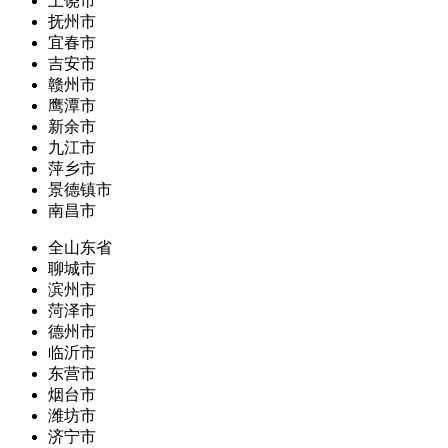
上饶市
抚州市
宜春市
吉安市
赣州市
鹰潭市
新余市
九江市
萍乡市
景德镇市
南昌市
全山东省
聊城市
滨州市
菏泽市
德州市
临沂市
东营市
烟台市
潍坊市
济宁市