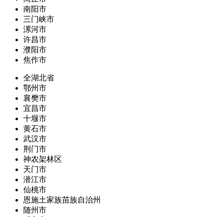
南阳市
三门峡市
漯河市
许昌市
濮阳市
焦作市
全湖北省
鄂州市
襄樊市
宜昌市
十堰市
黄石市
武汉市
荆门市
神农架林区
天门市
潜江市
仙桃市
恩施土家族苗族自治州
随州市