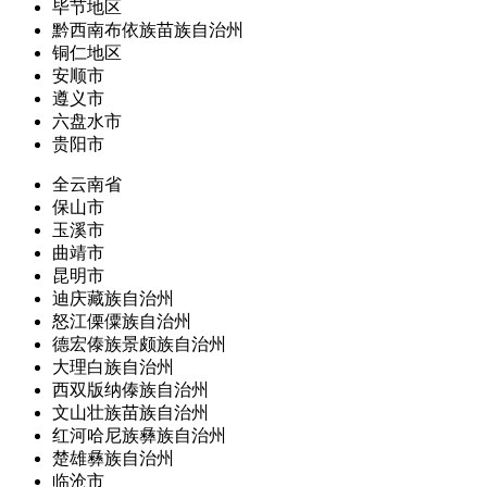
毕节地区
黔西南布依族苗族自治州
铜仁地区
安顺市
遵义市
六盘水市
贵阳市
全云南省
保山市
玉溪市
曲靖市
昆明市
迪庆藏族自治州
怒江傈僳族自治州
德宏傣族景颇族自治州
大理白族自治州
西双版纳傣族自治州
文山壮族苗族自治州
红河哈尼族彝族自治州
楚雄彝族自治州
临沧市