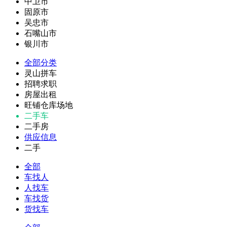
中卫市
固原市
吴忠市
石嘴山市
银川市
全部分类
灵山拼车
招聘求职
房屋出租
旺铺仓库场地
二手车
二手房
供应信息
二手
全部
车找人
人找车
车找货
货找车