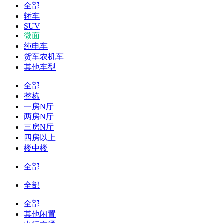
全部
轿车
SUV
微面
纯电车
货车农机车
其他车型
全部
整栋
一房N厅
两房N厅
三房N厅
四房以上
楼中楼
全部
全部
全部
其他闲置