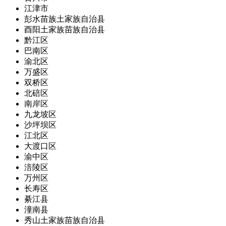
江津市
彭水苗族土家族自治县
酉阳土家族苗族自治县
黔江区
巴南区
渝北区
万盛区
双桥区
北碚区
南岸区
九龙坡区
沙坪坝区
江北区
大渡口区
渝中区
涪陵区
万州区
长寿区
綦江县
潼南县
秀山土家族苗族自治县