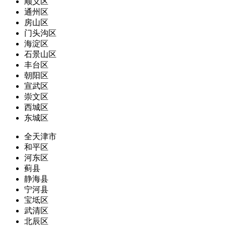
顺义区
通州区
房山区
门头沟区
海淀区
石景山区
丰台区
朝阳区
宣武区
崇文区
西城区
东城区
全天津市
和平区
河东区
蓟县
静海县
宁河县
宝坻区
武清区
北辰区