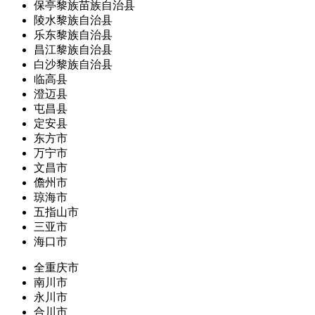
保亭黎族苗族自治县
陵水黎族自治县
乐东黎族自治县
昌江黎族自治县
白沙黎族自治县
临高县
澄迈县
屯昌县
定安县
东方市
万宁市
文昌市
儋州市
琼海市
五指山市
三亚市
海口市
全重庆市
南川市
永川市
合川市