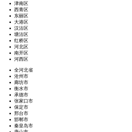
津南区
西青区
东丽区
大港区
汉沽区
塘沽区
红桥区
河北区
南开区
河西区
全河北省
沧州市
廊坊市
衡水市
承德市
张家口市
保定市
邢台市
邯郸市
秦皇岛市
唐山市