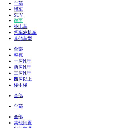
全部
轿车
SUV
微面
纯电车
货车农机车
其他车型
全部
整栋
一房N厅
两房N厅
三房N厅
四房以上
楼中楼
全部
全部
全部
其他闲置