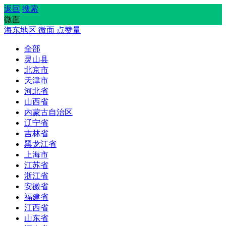
返回
搜索
微面
海东地区
微面
点赞量
全部
灵山县
北京市
天津市
河北省
山西省
内蒙古自治区
辽宁省
吉林省
黑龙江省
上海市
江苏省
浙江省
安徽省
福建省
江西省
山东省