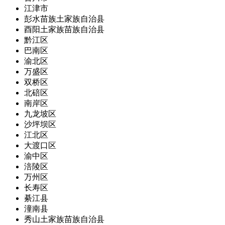
江津市
彭水苗族土家族自治县
酉阳土家族苗族自治县
黔江区
巴南区
渝北区
万盛区
双桥区
北碚区
南岸区
九龙坡区
沙坪坝区
江北区
大渡口区
渝中区
涪陵区
万州区
长寿区
綦江县
潼南县
秀山土家族苗族自治县