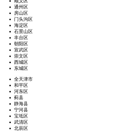
顺义区
通州区
房山区
门头沟区
海淀区
石景山区
丰台区
朝阳区
宣武区
崇文区
西城区
东城区
全天津市
和平区
河东区
蓟县
静海县
宁河县
宝坻区
武清区
北辰区