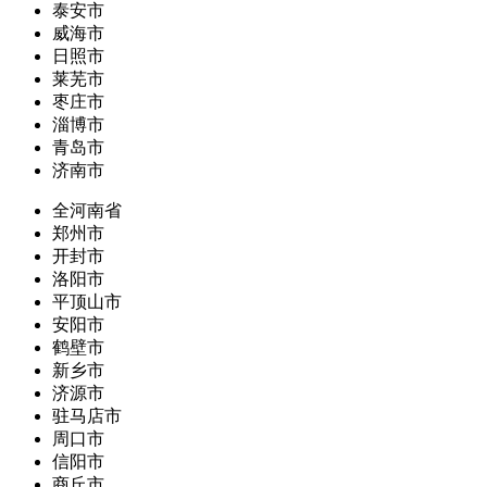
泰安市
威海市
日照市
莱芜市
枣庄市
淄博市
青岛市
济南市
全河南省
郑州市
开封市
洛阳市
平顶山市
安阳市
鹤壁市
新乡市
济源市
驻马店市
周口市
信阳市
商丘市