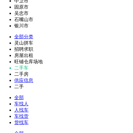
中卫市
固原市
吴忠市
石嘴山市
银川市
全部分类
灵山拼车
招聘求职
房屋出租
旺铺仓库场地
二手车
二手房
供应信息
二手
全部
车找人
人找车
车找货
货找车