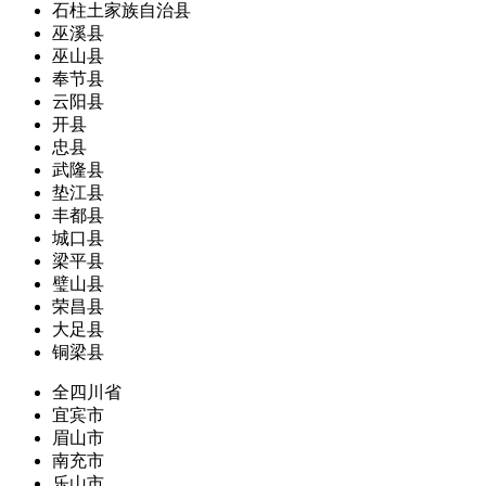
石柱土家族自治县
巫溪县
巫山县
奉节县
云阳县
开县
忠县
武隆县
垫江县
丰都县
城口县
梁平县
璧山县
荣昌县
大足县
铜梁县
全四川省
宜宾市
眉山市
南充市
乐山市