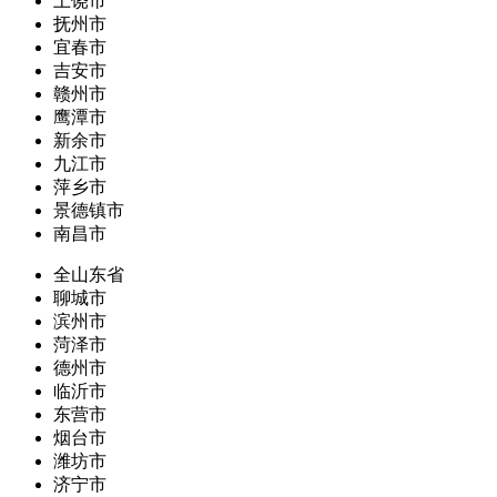
上饶市
抚州市
宜春市
吉安市
赣州市
鹰潭市
新余市
九江市
萍乡市
景德镇市
南昌市
全山东省
聊城市
滨州市
菏泽市
德州市
临沂市
东营市
烟台市
潍坊市
济宁市