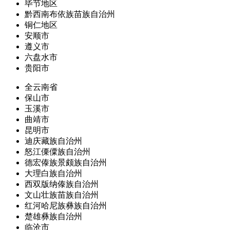
毕节地区
黔西南布依族苗族自治州
铜仁地区
安顺市
遵义市
六盘水市
贵阳市
全云南省
保山市
玉溪市
曲靖市
昆明市
迪庆藏族自治州
怒江傈僳族自治州
德宏傣族景颇族自治州
大理白族自治州
西双版纳傣族自治州
文山壮族苗族自治州
红河哈尼族彝族自治州
楚雄彝族自治州
临沧市