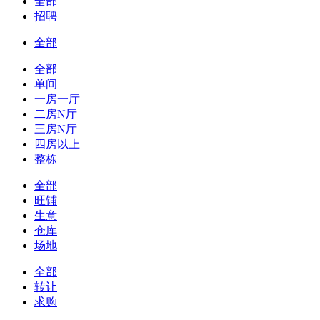
全部
招聘
全部
全部
单间
一房一厅
二房N厅
三房N厅
四房以上
整栋
全部
旺铺
生意
仓库
场地
全部
转让
求购