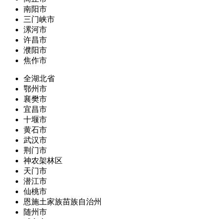
南阳市
三门峡市
漯河市
许昌市
濮阳市
焦作市
全湖北省
鄂州市
襄樊市
宜昌市
十堰市
黄石市
武汉市
荆门市
神农架林区
天门市
潜江市
仙桃市
恩施土家族苗族自治州
随州市