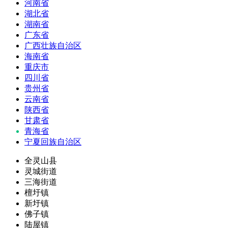
河南省
湖北省
湖南省
广东省
广西壮族自治区
海南省
重庆市
四川省
贵州省
云南省
陕西省
甘肃省
青海省
宁夏回族自治区
全灵山县
灵城街道
三海街道
檀圩镇
新圩镇
佛子镇
陆屋镇