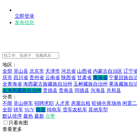
立即登录
发布信息
地区：
全部
灵山县
北京市
天津市
河北省
山西省
内蒙古自治区
辽宁
庆市
四川省
贵州省
云南省
陕西省
甘肃省
青海省
宁夏回族自
全青海省
海西蒙古族藏族自治州
玉树藏族自治州
果洛藏族自
全海南藏族自治州
贵德县
贵南县
同德县
兴海县
共和县
分类：
不限
灵山拼车
招聘求职
人才库
房屋出租
旺铺仓库场地
闲置二
全部
轿车
SUV
微面
纯电车
货车农机车
其他车型
默认排序
最热
最新
点赞
只看有图
查看更多