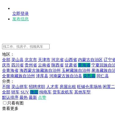
立即登录
发布信息
地区：
全部
灵山县
北京市
天津市
河北省
山西省
内蒙古自治区
辽宁
庆市
四川省
贵州省
云南省
陕西省
甘肃省
青海省
宁夏回族自
全青海省
海西蒙古族藏族自治州
玉树藏族自治州
果洛藏族自
全黄南藏族自治州
泽库县
河南蒙古族自治县
尖扎县
同仁县
分类：
不限
灵山拼车
招聘求职
人才库
房屋出租
旺铺仓库场地
闲置二
全部
轿车
SUV
微面
纯电车
货车农机车
其他车型
默认排序
最热
最新
点赞
只看有图
查看更多