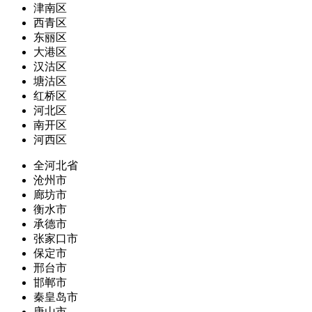
津南区
西青区
东丽区
大港区
汉沽区
塘沽区
红桥区
河北区
南开区
河西区
全河北省
沧州市
廊坊市
衡水市
承德市
张家口市
保定市
邢台市
邯郸市
秦皇岛市
唐山市