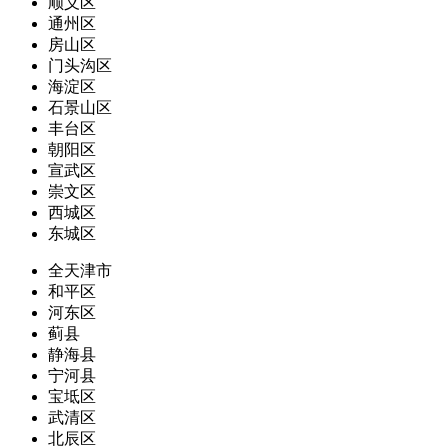
顺义区
通州区
房山区
门头沟区
海淀区
石景山区
丰台区
朝阳区
宣武区
崇文区
西城区
东城区
全天津市
和平区
河东区
蓟县
静海县
宁河县
宝坻区
武清区
北辰区