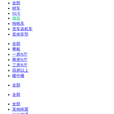
全部
轿车
SUV
微面
纯电车
货车农机车
其他车型
全部
整栋
一房N厅
两房N厅
三房N厅
四房以上
楼中楼
全部
全部
全部
其他闲置