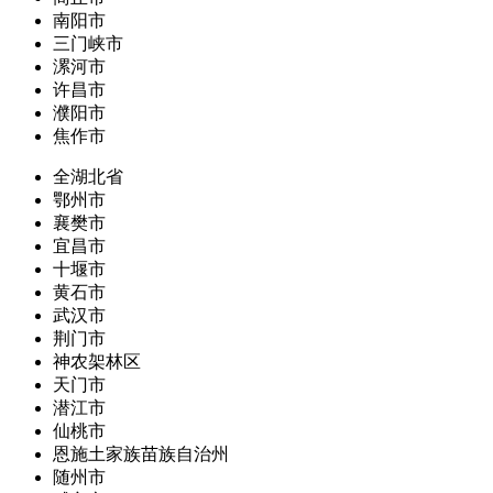
南阳市
三门峡市
漯河市
许昌市
濮阳市
焦作市
全湖北省
鄂州市
襄樊市
宜昌市
十堰市
黄石市
武汉市
荆门市
神农架林区
天门市
潜江市
仙桃市
恩施土家族苗族自治州
随州市