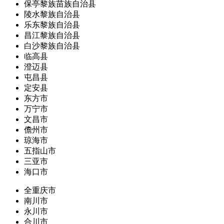
保亭黎族苗族自治县
陵水黎族自治县
乐东黎族自治县
昌江黎族自治县
白沙黎族自治县
临高县
澄迈县
屯昌县
定安县
东方市
万宁市
文昌市
儋州市
琼海市
五指山市
三亚市
海口市
全重庆市
南川市
永川市
合川市