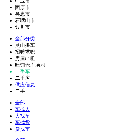
中卫市
固原市
吴忠市
石嘴山市
银川市
全部分类
灵山拼车
招聘求职
房屋出租
旺铺仓库场地
二手车
二手房
供应信息
二手
全部
车找人
人找车
车找货
货找车