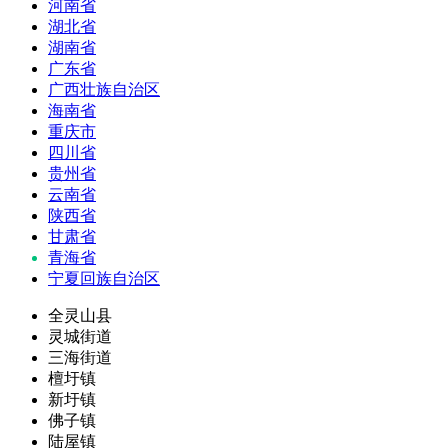
河南省
湖北省
湖南省
广东省
广西壮族自治区
海南省
重庆市
四川省
贵州省
云南省
陕西省
甘肃省
青海省
宁夏回族自治区
全灵山县
灵城街道
三海街道
檀圩镇
新圩镇
佛子镇
陆屋镇