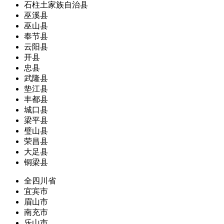
石柱土家族自治县
巫溪县
巫山县
奉节县
云阳县
开县
忠县
武隆县
垫江县
丰都县
城口县
梁平县
璧山县
荣昌县
大足县
铜梁县
全四川省
宜宾市
眉山市
南充市
乐山市