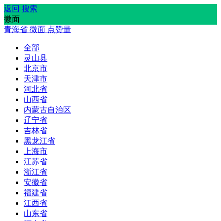
返回
搜索
微面
青海省
微面
点赞量
全部
灵山县
北京市
天津市
河北省
山西省
内蒙古自治区
辽宁省
吉林省
黑龙江省
上海市
江苏省
浙江省
安徽省
福建省
江西省
山东省