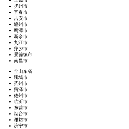
上饶市
抚州市
宜春市
吉安市
赣州市
鹰潭市
新余市
九江市
萍乡市
景德镇市
南昌市
全山东省
聊城市
滨州市
菏泽市
德州市
临沂市
东营市
烟台市
潍坊市
济宁市