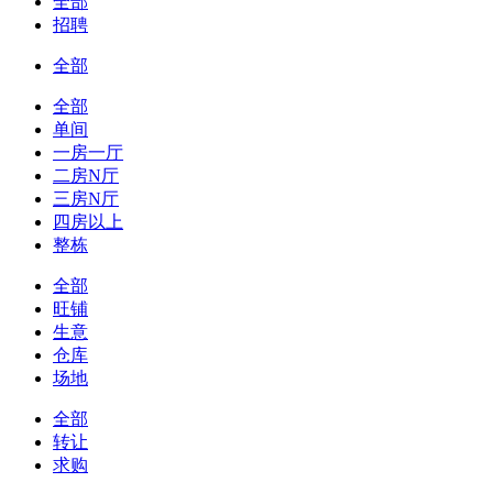
全部
招聘
全部
全部
单间
一房一厅
二房N厅
三房N厅
四房以上
整栋
全部
旺铺
生意
仓库
场地
全部
转让
求购