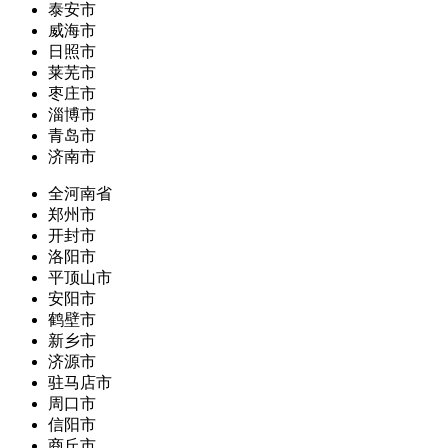
泰安市
威海市
日照市
莱芜市
枣庄市
淄博市
青岛市
济南市
全河南省
郑州市
开封市
洛阳市
平顶山市
安阳市
鹤壁市
新乡市
济源市
驻马店市
周口市
信阳市
商丘市