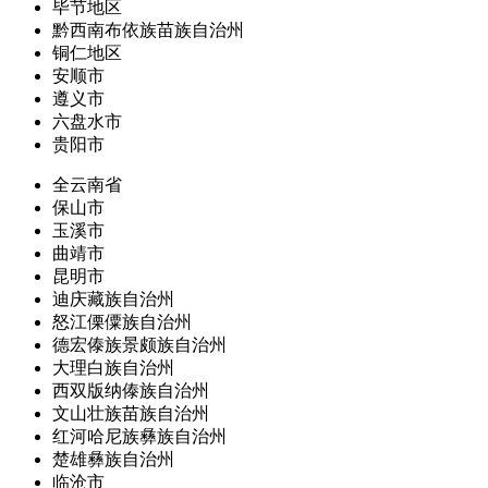
毕节地区
黔西南布依族苗族自治州
铜仁地区
安顺市
遵义市
六盘水市
贵阳市
全云南省
保山市
玉溪市
曲靖市
昆明市
迪庆藏族自治州
怒江傈僳族自治州
德宏傣族景颇族自治州
大理白族自治州
西双版纳傣族自治州
文山壮族苗族自治州
红河哈尼族彝族自治州
楚雄彝族自治州
临沧市