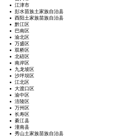
江津市
彭水苗族土家族自治县
酉阳土家族苗族自治县
黔江区
巴南区
渝北区
万盛区
双桥区
北碚区
南岸区
九龙坡区
沙坪坝区
江北区
大渡口区
渝中区
涪陵区
万州区
长寿区
綦江县
潼南县
秀山土家族苗族自治县