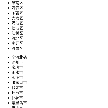
津南区
西青区
东丽区
大港区
汉沽区
塘沽区
红桥区
河北区
南开区
河西区
全河北省
沧州市
廊坊市
衡水市
承德市
张家口市
保定市
邢台市
邯郸市
秦皇岛市
唐山市