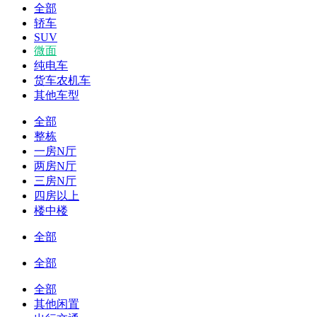
全部
轿车
SUV
微面
纯电车
货车农机车
其他车型
全部
整栋
一房N厅
两房N厅
三房N厅
四房以上
楼中楼
全部
全部
全部
其他闲置