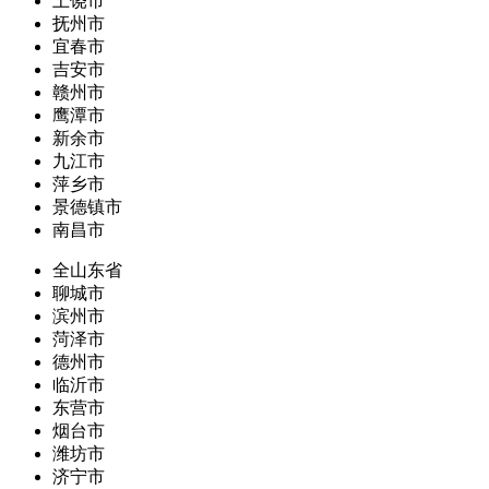
上饶市
抚州市
宜春市
吉安市
赣州市
鹰潭市
新余市
九江市
萍乡市
景德镇市
南昌市
全山东省
聊城市
滨州市
菏泽市
德州市
临沂市
东营市
烟台市
潍坊市
济宁市