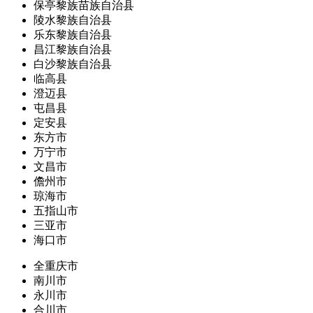
保亭黎族苗族自治县
陵水黎族自治县
乐东黎族自治县
昌江黎族自治县
白沙黎族自治县
临高县
澄迈县
屯昌县
定安县
东方市
万宁市
文昌市
儋州市
琼海市
五指山市
三亚市
海口市
全重庆市
南川市
永川市
合川市