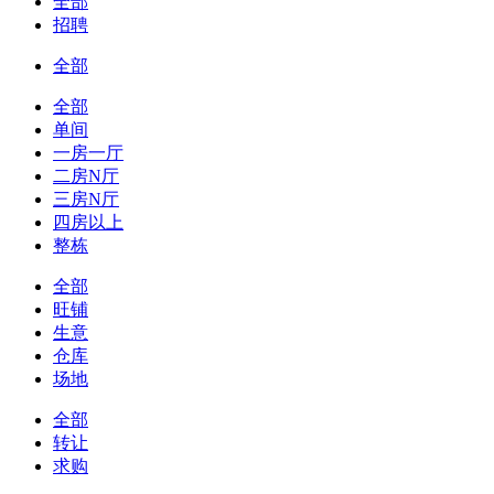
全部
招聘
全部
全部
单间
一房一厅
二房N厅
三房N厅
四房以上
整栋
全部
旺铺
生意
仓库
场地
全部
转让
求购