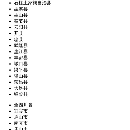
石柱土家族自治县
巫溪县
巫山县
奉节县
云阳县
开县
忠县
武隆县
垫江县
丰都县
城口县
梁平县
璧山县
荣昌县
大足县
铜梁县
全四川省
宜宾市
眉山市
南充市
乐山市