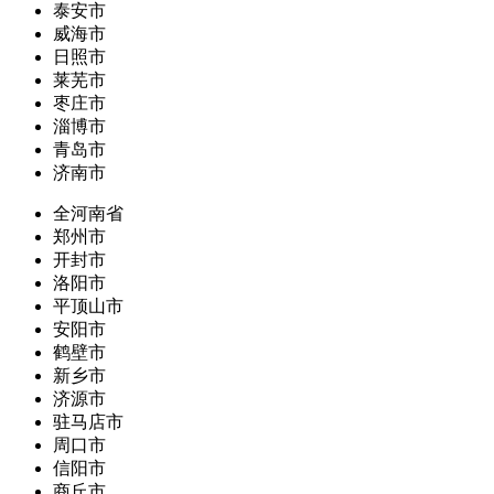
泰安市
威海市
日照市
莱芜市
枣庄市
淄博市
青岛市
济南市
全河南省
郑州市
开封市
洛阳市
平顶山市
安阳市
鹤壁市
新乡市
济源市
驻马店市
周口市
信阳市
商丘市