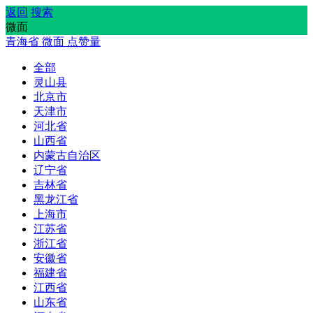
返回
搜索
微面
青海省
微面
点赞量
全部
灵山县
北京市
天津市
河北省
山西省
内蒙古自治区
辽宁省
吉林省
黑龙江省
上海市
江苏省
浙江省
安徽省
福建省
江西省
山东省