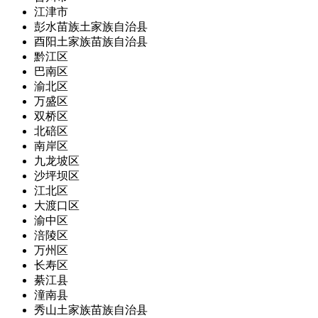
江津市
彭水苗族土家族自治县
酉阳土家族苗族自治县
黔江区
巴南区
渝北区
万盛区
双桥区
北碚区
南岸区
九龙坡区
沙坪坝区
江北区
大渡口区
渝中区
涪陵区
万州区
长寿区
綦江县
潼南县
秀山土家族苗族自治县