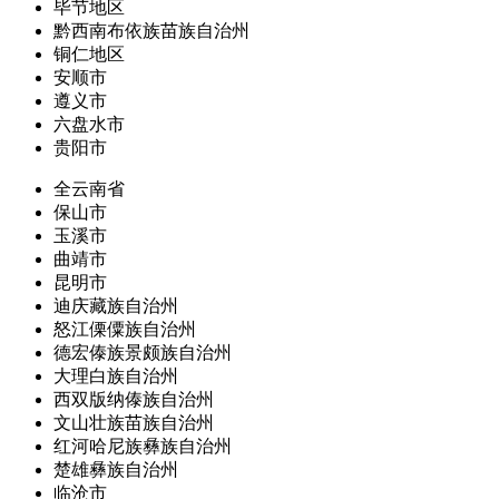
毕节地区
黔西南布依族苗族自治州
铜仁地区
安顺市
遵义市
六盘水市
贵阳市
全云南省
保山市
玉溪市
曲靖市
昆明市
迪庆藏族自治州
怒江傈僳族自治州
德宏傣族景颇族自治州
大理白族自治州
西双版纳傣族自治州
文山壮族苗族自治州
红河哈尼族彝族自治州
楚雄彝族自治州
临沧市