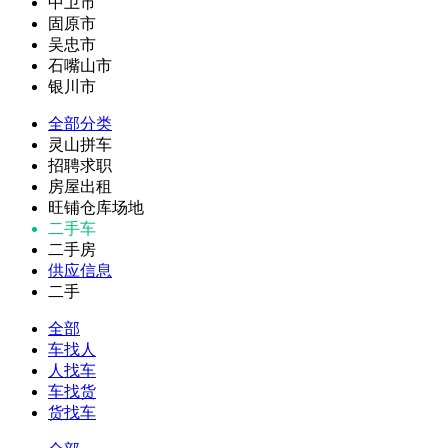
中卫市
固原市
吴忠市
石嘴山市
银川市
全部分类
灵山拼车
招聘求职
房屋出租
旺铺仓库场地
二手车
二手房
供应信息
二手
全部
车找人
人找车
车找货
货找车