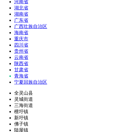
河南省
湖北省
湖南省
广东省
广西壮族自治区
海南省
重庆市
四川省
贵州省
云南省
陕西省
甘肃省
青海省
宁夏回族自治区
全灵山县
灵城街道
三海街道
檀圩镇
新圩镇
佛子镇
陆屋镇