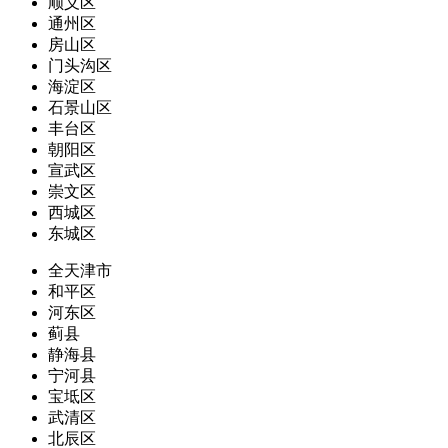
顺义区
通州区
房山区
门头沟区
海淀区
石景山区
丰台区
朝阳区
宣武区
崇文区
西城区
东城区
全天津市
和平区
河东区
蓟县
静海县
宁河县
宝坻区
武清区
北辰区