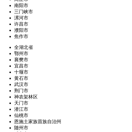
南阳市
三门峡市
漯河市
许昌市
濮阳市
焦作市
全湖北省
鄂州市
襄樊市
宜昌市
十堰市
黄石市
武汉市
荆门市
神农架林区
天门市
潜江市
仙桃市
恩施土家族苗族自治州
随州市