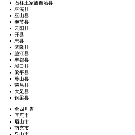
石柱土家族自治县
巫溪县
巫山县
奉节县
云阳县
开县
忠县
武隆县
垫江县
丰都县
城口县
梁平县
璧山县
荣昌县
大足县
铜梁县
全四川省
宜宾市
眉山市
南充市
乐山市