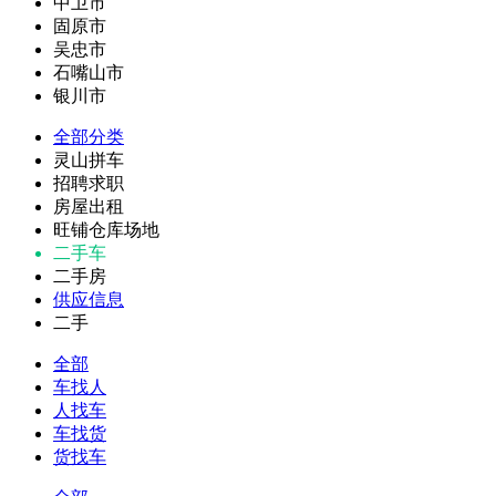
中卫市
固原市
吴忠市
石嘴山市
银川市
全部分类
灵山拼车
招聘求职
房屋出租
旺铺仓库场地
二手车
二手房
供应信息
二手
全部
车找人
人找车
车找货
货找车