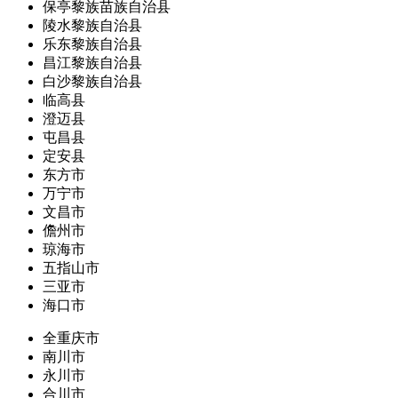
保亭黎族苗族自治县
陵水黎族自治县
乐东黎族自治县
昌江黎族自治县
白沙黎族自治县
临高县
澄迈县
屯昌县
定安县
东方市
万宁市
文昌市
儋州市
琼海市
五指山市
三亚市
海口市
全重庆市
南川市
永川市
合川市