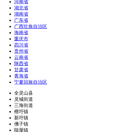
河南省
湖北省
湖南省
广东省
广西壮族自治区
海南省
重庆市
四川省
贵州省
云南省
陕西省
甘肃省
青海省
宁夏回族自治区
全灵山县
灵城街道
三海街道
檀圩镇
新圩镇
佛子镇
陆屋镇