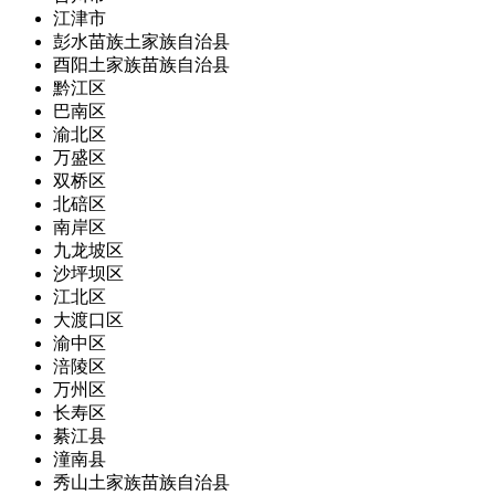
江津市
彭水苗族土家族自治县
酉阳土家族苗族自治县
黔江区
巴南区
渝北区
万盛区
双桥区
北碚区
南岸区
九龙坡区
沙坪坝区
江北区
大渡口区
渝中区
涪陵区
万州区
长寿区
綦江县
潼南县
秀山土家族苗族自治县