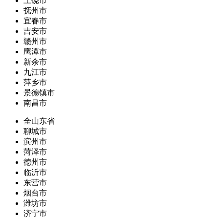
上饶市
抚州市
宜春市
吉安市
赣州市
鹰潭市
新余市
九江市
萍乡市
景德镇市
南昌市
全山东省
聊城市
滨州市
菏泽市
德州市
临沂市
东营市
烟台市
潍坊市
济宁市