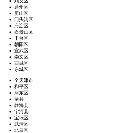
顺义区
通州区
房山区
门头沟区
海淀区
石景山区
丰台区
朝阳区
宣武区
崇文区
西城区
东城区
全天津市
和平区
河东区
蓟县
静海县
宁河县
宝坻区
武清区
北辰区