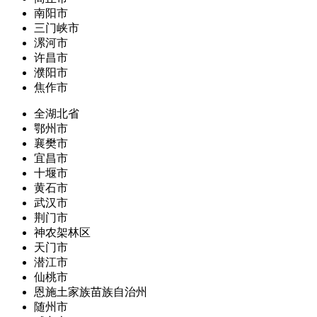
南阳市
三门峡市
漯河市
许昌市
濮阳市
焦作市
全湖北省
鄂州市
襄樊市
宜昌市
十堰市
黄石市
武汉市
荆门市
神农架林区
天门市
潜江市
仙桃市
恩施土家族苗族自治州
随州市