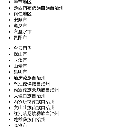
毕节地区
黔西南布依族苗族自治州
铜仁地区
安顺市
遵义市
六盘水市
贵阳市
全云南省
保山市
玉溪市
曲靖市
昆明市
迪庆藏族自治州
怒江傈僳族自治州
德宏傣族景颇族自治州
大理白族自治州
西双版纳傣族自治州
文山壮族苗族自治州
红河哈尼族彝族自治州
楚雄彝族自治州
临沧市