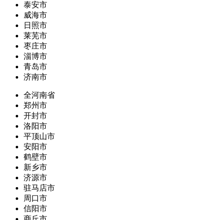
泰安市
威海市
日照市
莱芜市
枣庄市
淄博市
青岛市
济南市
全河南省
郑州市
开封市
洛阳市
平顶山市
安阳市
鹤壁市
新乡市
济源市
驻马店市
周口市
信阳市
商丘市