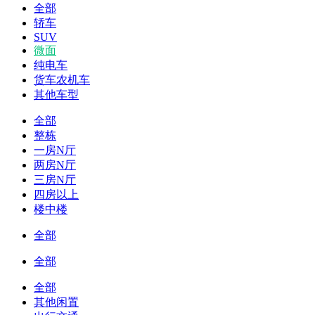
全部
轿车
SUV
微面
纯电车
货车农机车
其他车型
全部
整栋
一房N厅
两房N厅
三房N厅
四房以上
楼中楼
全部
全部
全部
其他闲置