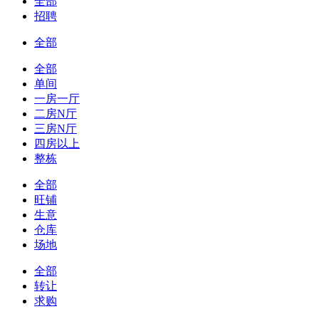
全部
招聘
全部
全部
单间
一房一厅
二房N厅
三房N厅
四房以上
整栋
全部
旺铺
生意
仓库
场地
全部
转让
求购