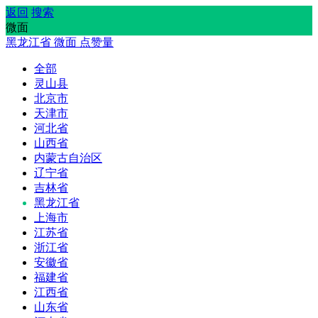
返回
搜索
微面
黑龙江省
微面
点赞量
全部
灵山县
北京市
天津市
河北省
山西省
内蒙古自治区
辽宁省
吉林省
黑龙江省
上海市
江苏省
浙江省
安徽省
福建省
江西省
山东省