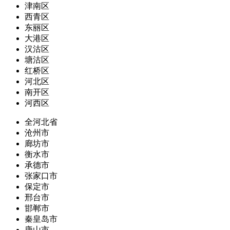
津南区
西青区
东丽区
大港区
汉沽区
塘沽区
红桥区
河北区
南开区
河西区
全河北省
沧州市
廊坊市
衡水市
承德市
张家口市
保定市
邢台市
邯郸市
秦皇岛市
唐山市