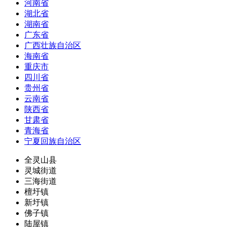
河南省
湖北省
湖南省
广东省
广西壮族自治区
海南省
重庆市
四川省
贵州省
云南省
陕西省
甘肃省
青海省
宁夏回族自治区
全灵山县
灵城街道
三海街道
檀圩镇
新圩镇
佛子镇
陆屋镇