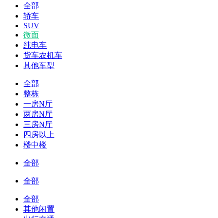
全部
轿车
SUV
微面
纯电车
货车农机车
其他车型
全部
整栋
一房N厅
两房N厅
三房N厅
四房以上
楼中楼
全部
全部
全部
其他闲置