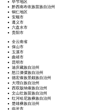
毕节地区
黔西南布依族苗族自治州
铜仁地区
安顺市
遵义市
六盘水市
贵阳市
全云南省
保山市
玉溪市
曲靖市
昆明市
迪庆藏族自治州
怒江傈僳族自治州
德宏傣族景颇族自治州
大理白族自治州
西双版纳傣族自治州
文山壮族苗族自治州
红河哈尼族彝族自治州
楚雄彝族自治州
临沧市