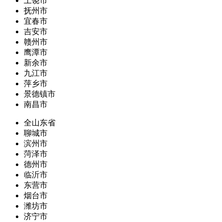
上饶市
抚州市
宜春市
吉安市
赣州市
鹰潭市
新余市
九江市
萍乡市
景德镇市
南昌市
全山东省
聊城市
滨州市
菏泽市
德州市
临沂市
东营市
烟台市
潍坊市
济宁市