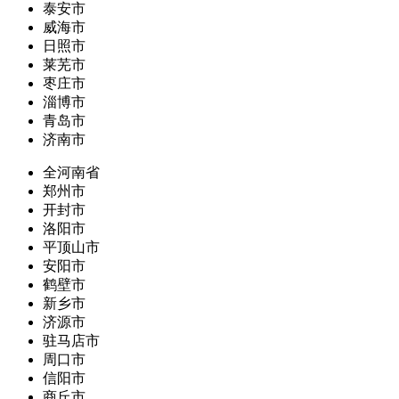
泰安市
威海市
日照市
莱芜市
枣庄市
淄博市
青岛市
济南市
全河南省
郑州市
开封市
洛阳市
平顶山市
安阳市
鹤壁市
新乡市
济源市
驻马店市
周口市
信阳市
商丘市