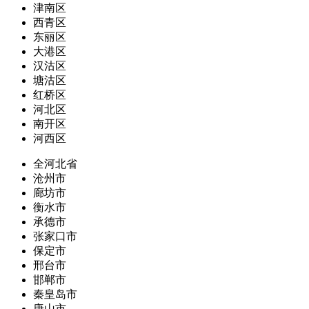
津南区
西青区
东丽区
大港区
汉沽区
塘沽区
红桥区
河北区
南开区
河西区
全河北省
沧州市
廊坊市
衡水市
承德市
张家口市
保定市
邢台市
邯郸市
秦皇岛市
唐山市