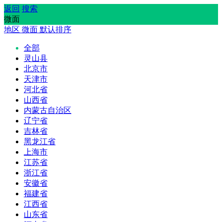
返回
搜索
微面
地区
微面
默认排序
全部
灵山县
北京市
天津市
河北省
山西省
内蒙古自治区
辽宁省
吉林省
黑龙江省
上海市
江苏省
浙江省
安徽省
福建省
江西省
山东省