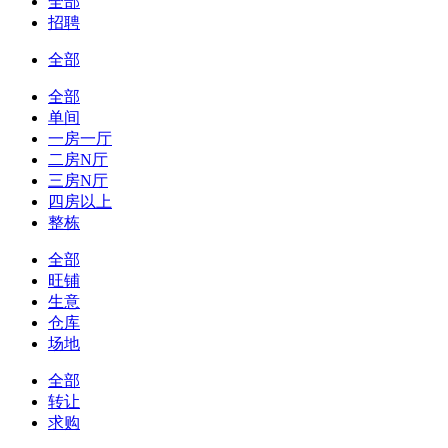
全部
招聘
全部
全部
单间
一房一厅
二房N厅
三房N厅
四房以上
整栋
全部
旺铺
生意
仓库
场地
全部
转让
求购