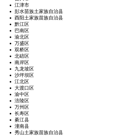
江津市
彭水苗族土家族自治县
酉阳土家族苗族自治县
黔江区
巴南区
渝北区
万盛区
双桥区
北碚区
南岸区
九龙坡区
沙坪坝区
江北区
大渡口区
渝中区
涪陵区
万州区
长寿区
綦江县
潼南县
秀山土家族苗族自治县