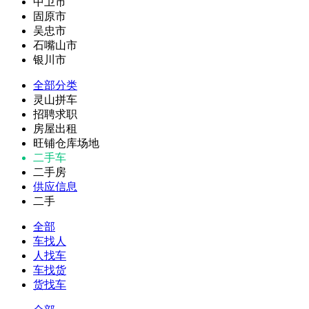
中卫市
固原市
吴忠市
石嘴山市
银川市
全部分类
灵山拼车
招聘求职
房屋出租
旺铺仓库场地
二手车
二手房
供应信息
二手
全部
车找人
人找车
车找货
货找车