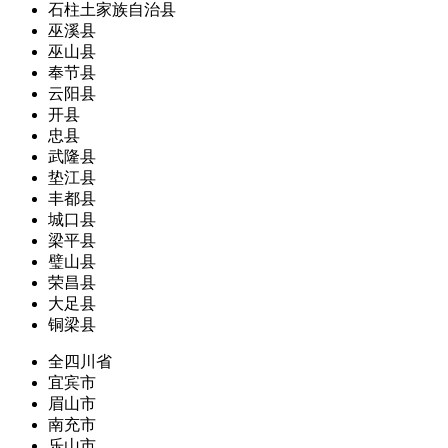
石柱土家族自治县
巫溪县
巫山县
奉节县
云阳县
开县
忠县
武隆县
垫江县
丰都县
城口县
梁平县
璧山县
荣昌县
大足县
铜梁县
全四川省
宜宾市
眉山市
南充市
乐山市