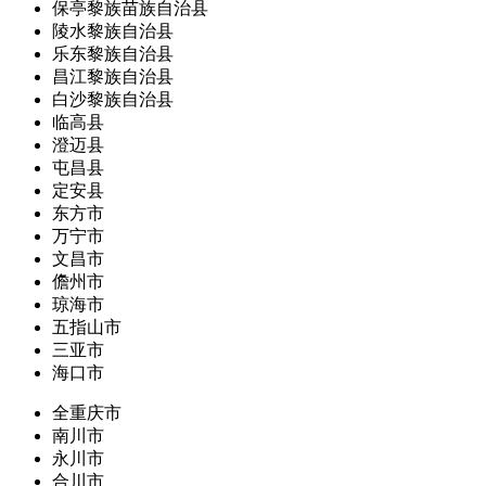
保亭黎族苗族自治县
陵水黎族自治县
乐东黎族自治县
昌江黎族自治县
白沙黎族自治县
临高县
澄迈县
屯昌县
定安县
东方市
万宁市
文昌市
儋州市
琼海市
五指山市
三亚市
海口市
全重庆市
南川市
永川市
合川市