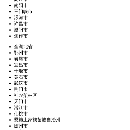
南阳市
三门峡市
漯河市
许昌市
濮阳市
焦作市
全湖北省
鄂州市
襄樊市
宜昌市
十堰市
黄石市
武汉市
荆门市
神农架林区
天门市
潜江市
仙桃市
恩施土家族苗族自治州
随州市