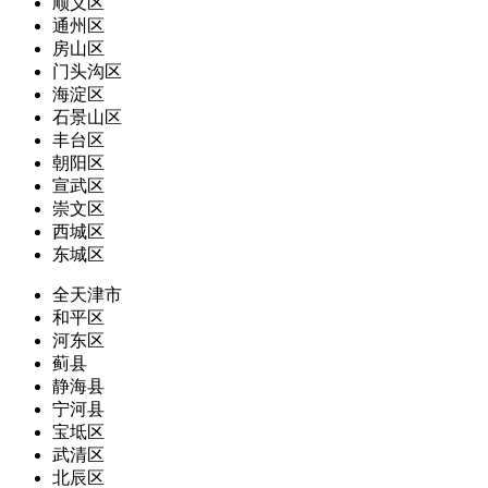
顺义区
通州区
房山区
门头沟区
海淀区
石景山区
丰台区
朝阳区
宣武区
崇文区
西城区
东城区
全天津市
和平区
河东区
蓟县
静海县
宁河县
宝坻区
武清区
北辰区