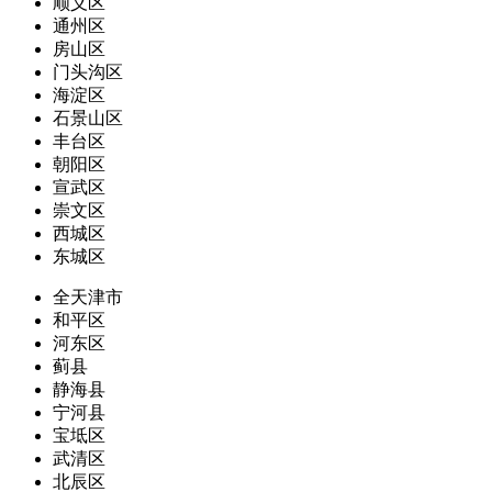
顺义区
通州区
房山区
门头沟区
海淀区
石景山区
丰台区
朝阳区
宣武区
崇文区
西城区
东城区
全天津市
和平区
河东区
蓟县
静海县
宁河县
宝坻区
武清区
北辰区