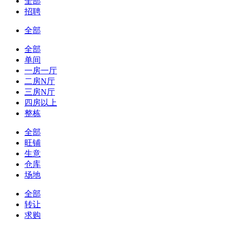
全部
招聘
全部
全部
单间
一房一厅
二房N厅
三房N厅
四房以上
整栋
全部
旺铺
生意
仓库
场地
全部
转让
求购