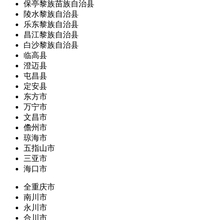
保亭黎族苗族自治县
陵水黎族自治县
乐东黎族自治县
昌江黎族自治县
白沙黎族自治县
临高县
澄迈县
屯昌县
定安县
东方市
万宁市
文昌市
儋州市
琼海市
五指山市
三亚市
海口市
全重庆市
南川市
永川市
合川市