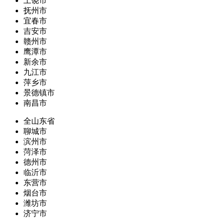
上饶市
抚州市
宜春市
吉安市
赣州市
鹰潭市
新余市
九江市
萍乡市
景德镇市
南昌市
全山东省
聊城市
滨州市
菏泽市
德州市
临沂市
东营市
烟台市
潍坊市
济宁市