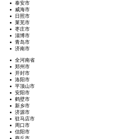
泰安市
威海市
日照市
莱芜市
枣庄市
淄博市
青岛市
济南市
全河南省
郑州市
开封市
洛阳市
平顶山市
安阳市
鹤壁市
新乡市
济源市
驻马店市
周口市
信阳市
商丘市