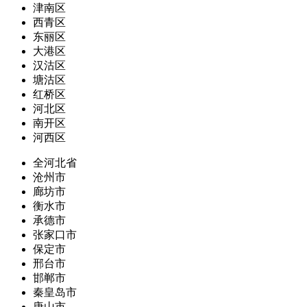
津南区
西青区
东丽区
大港区
汉沽区
塘沽区
红桥区
河北区
南开区
河西区
全河北省
沧州市
廊坊市
衡水市
承德市
张家口市
保定市
邢台市
邯郸市
秦皇岛市
唐山市