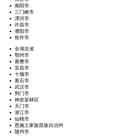
南阳市
三门峡市
漯河市
许昌市
濮阳市
焦作市
全湖北省
鄂州市
襄樊市
宜昌市
十堰市
黄石市
武汉市
荆门市
神农架林区
天门市
潜江市
仙桃市
恩施土家族苗族自治州
随州市