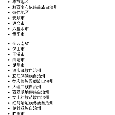
毕节地区
黔西南布依族苗族自治州
铜仁地区
安顺市
遵义市
六盘水市
贵阳市
全云南省
保山市
玉溪市
曲靖市
昆明市
迪庆藏族自治州
怒江傈僳族自治州
德宏傣族景颇族自治州
大理白族自治州
西双版纳傣族自治州
文山壮族苗族自治州
红河哈尼族彝族自治州
楚雄彝族自治州
临沧市