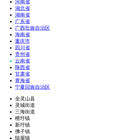
河南省
湖北省
湖南省
广东省
广西壮族自治区
海南省
重庆市
四川省
贵州省
云南省
陕西省
甘肃省
青海省
宁夏回族自治区
全灵山县
灵城街道
三海街道
檀圩镇
新圩镇
佛子镇
陆屋镇