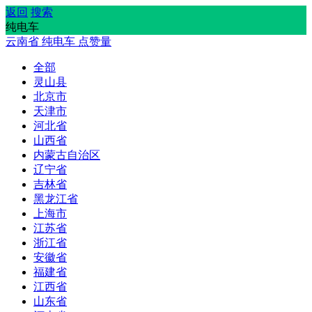
返回
搜索
纯电车
云南省
纯电车
点赞量
全部
灵山县
北京市
天津市
河北省
山西省
内蒙古自治区
辽宁省
吉林省
黑龙江省
上海市
江苏省
浙江省
安徽省
福建省
江西省
山东省