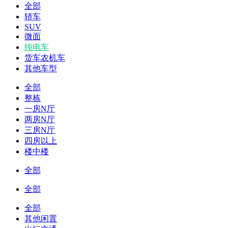
全部
轿车
SUV
微面
纯电车
货车农机车
其他车型
全部
整栋
一房N厅
两房N厅
三房N厅
四房以上
楼中楼
全部
全部
全部
其他闲置