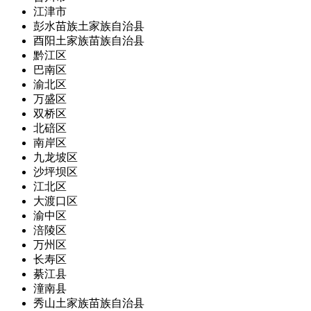
江津市
彭水苗族土家族自治县
酉阳土家族苗族自治县
黔江区
巴南区
渝北区
万盛区
双桥区
北碚区
南岸区
九龙坡区
沙坪坝区
江北区
大渡口区
渝中区
涪陵区
万州区
长寿区
綦江县
潼南县
秀山土家族苗族自治县