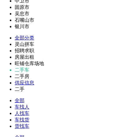
中卫市
固原市
吴忠市
石嘴山市
银川市
全部分类
灵山拼车
招聘求职
房屋出租
旺铺仓库场地
二手车
二手房
供应信息
二手
全部
车找人
人找车
车找货
货找车