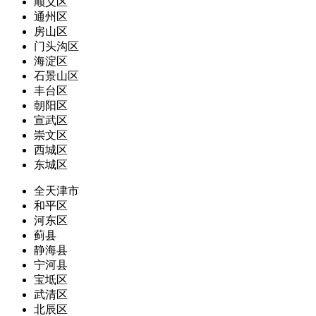
顺义区
通州区
房山区
门头沟区
海淀区
石景山区
丰台区
朝阳区
宣武区
崇文区
西城区
东城区
全天津市
和平区
河东区
蓟县
静海县
宁河县
宝坻区
武清区
北辰区