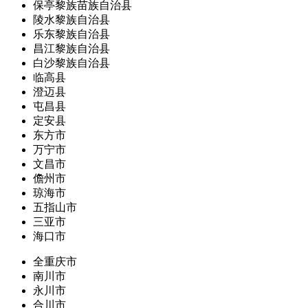
保亭黎族苗族自治县
陵水黎族自治县
乐东黎族自治县
昌江黎族自治县
白沙黎族自治县
临高县
澄迈县
屯昌县
定安县
东方市
万宁市
文昌市
儋州市
琼海市
五指山市
三亚市
海口市
全重庆市
南川市
永川市
合川市