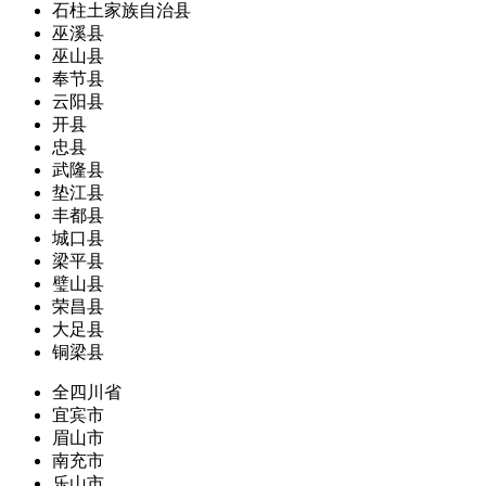
石柱土家族自治县
巫溪县
巫山县
奉节县
云阳县
开县
忠县
武隆县
垫江县
丰都县
城口县
梁平县
璧山县
荣昌县
大足县
铜梁县
全四川省
宜宾市
眉山市
南充市
乐山市