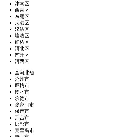
津南区
西青区
东丽区
大港区
汉沽区
塘沽区
红桥区
河北区
南开区
河西区
全河北省
沧州市
廊坊市
衡水市
承德市
张家口市
保定市
邢台市
邯郸市
秦皇岛市
唐山市