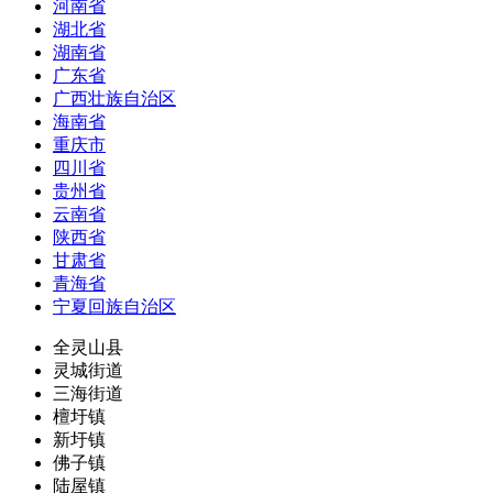
河南省
湖北省
湖南省
广东省
广西壮族自治区
海南省
重庆市
四川省
贵州省
云南省
陕西省
甘肃省
青海省
宁夏回族自治区
全灵山县
灵城街道
三海街道
檀圩镇
新圩镇
佛子镇
陆屋镇