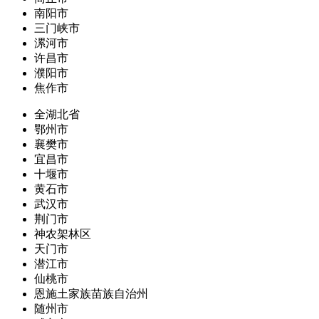
南阳市
三门峡市
漯河市
许昌市
濮阳市
焦作市
全湖北省
鄂州市
襄樊市
宜昌市
十堰市
黄石市
武汉市
荆门市
神农架林区
天门市
潜江市
仙桃市
恩施土家族苗族自治州
随州市