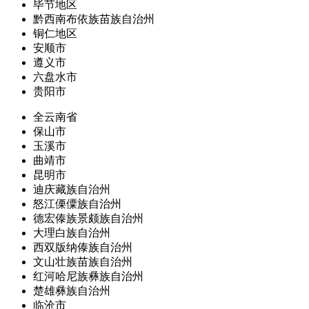
毕节地区
黔西南布依族苗族自治州
铜仁地区
安顺市
遵义市
六盘水市
贵阳市
全云南省
保山市
玉溪市
曲靖市
昆明市
迪庆藏族自治州
怒江傈僳族自治州
德宏傣族景颇族自治州
大理白族自治州
西双版纳傣族自治州
文山壮族苗族自治州
红河哈尼族彝族自治州
楚雄彝族自治州
临沧市