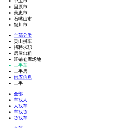
中卫市
固原市
吴忠市
石嘴山市
银川市
全部分类
灵山拼车
招聘求职
房屋出租
旺铺仓库场地
二手车
二手房
供应信息
二手
全部
车找人
人找车
车找货
货找车