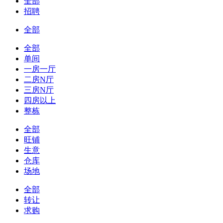
全部
招聘
全部
全部
单间
一房一厅
二房N厅
三房N厅
四房以上
整栋
全部
旺铺
生意
仓库
场地
全部
转让
求购