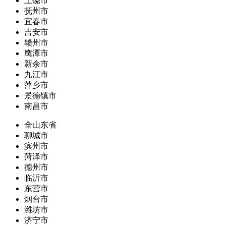
上饶市
抚州市
宜春市
吉安市
赣州市
鹰潭市
新余市
九江市
萍乡市
景德镇市
南昌市
全山东省
聊城市
滨州市
菏泽市
德州市
临沂市
东营市
烟台市
潍坊市
济宁市