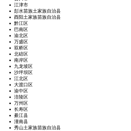
江津市
彭水苗族土家族自治县
酉阳土家族苗族自治县
黔江区
巴南区
渝北区
万盛区
双桥区
北碚区
南岸区
九龙坡区
沙坪坝区
江北区
大渡口区
渝中区
涪陵区
万州区
长寿区
綦江县
潼南县
秀山土家族苗族自治县