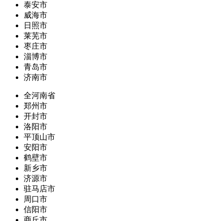
泰安市
威海市
日照市
莱芜市
枣庄市
淄博市
青岛市
济南市
全河南省
郑州市
开封市
洛阳市
平顶山市
安阳市
鹤壁市
新乡市
济源市
驻马店市
周口市
信阳市
商丘市