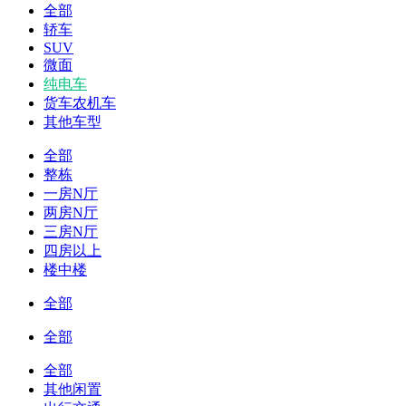
全部
轿车
SUV
微面
纯电车
货车农机车
其他车型
全部
整栋
一房N厅
两房N厅
三房N厅
四房以上
楼中楼
全部
全部
全部
其他闲置