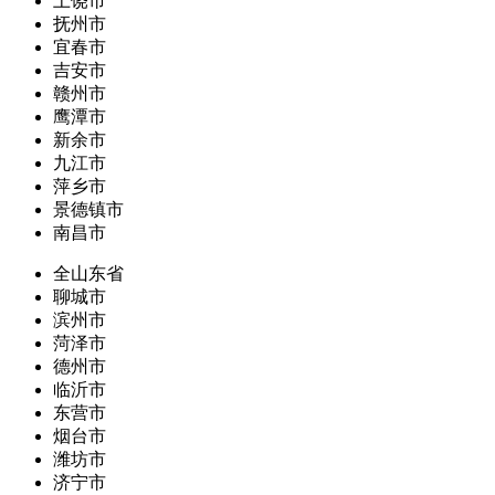
上饶市
抚州市
宜春市
吉安市
赣州市
鹰潭市
新余市
九江市
萍乡市
景德镇市
南昌市
全山东省
聊城市
滨州市
菏泽市
德州市
临沂市
东营市
烟台市
潍坊市
济宁市