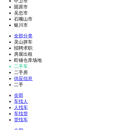
中卫市
固原市
吴忠市
石嘴山市
银川市
全部分类
灵山拼车
招聘求职
房屋出租
旺铺仓库场地
二手车
二手房
供应信息
二手
全部
车找人
人找车
车找货
货找车