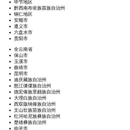
毕节地区
黔西南布依族苗族自治州
铜仁地区
安顺市
遵义市
六盘水市
贵阳市
全云南省
保山市
玉溪市
曲靖市
昆明市
迪庆藏族自治州
怒江傈僳族自治州
德宏傣族景颇族自治州
大理白族自治州
西双版纳傣族自治州
文山壮族苗族自治州
红河哈尼族彝族自治州
楚雄彝族自治州
临沧市