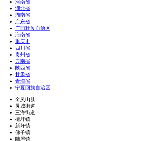
河南省
湖北省
湖南省
广东省
广西壮族自治区
海南省
重庆市
四川省
贵州省
云南省
陕西省
甘肃省
青海省
宁夏回族自治区
全灵山县
灵城街道
三海街道
檀圩镇
新圩镇
佛子镇
陆屋镇