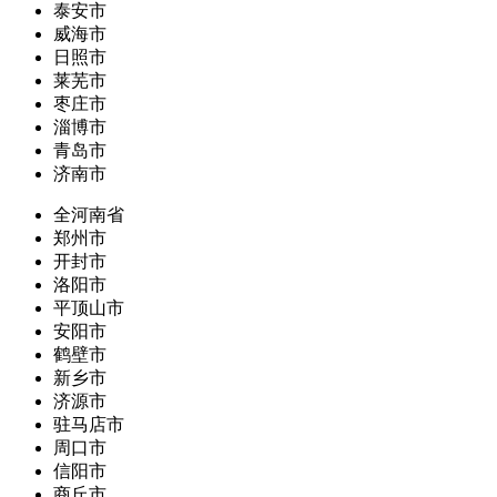
泰安市
威海市
日照市
莱芜市
枣庄市
淄博市
青岛市
济南市
全河南省
郑州市
开封市
洛阳市
平顶山市
安阳市
鹤壁市
新乡市
济源市
驻马店市
周口市
信阳市
商丘市