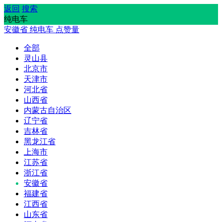
返回
搜索
纯电车
安徽省
纯电车
点赞量
全部
灵山县
北京市
天津市
河北省
山西省
内蒙古自治区
辽宁省
吉林省
黑龙江省
上海市
江苏省
浙江省
安徽省
福建省
江西省
山东省