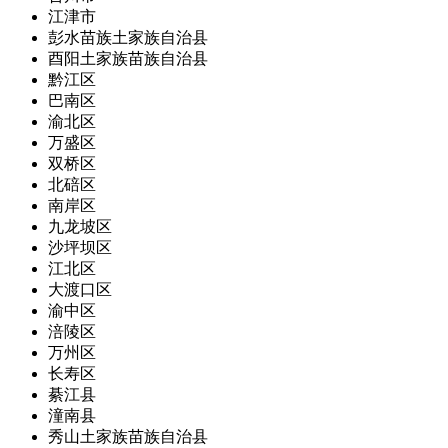
江津市
彭水苗族土家族自治县
酉阳土家族苗族自治县
黔江区
巴南区
渝北区
万盛区
双桥区
北碚区
南岸区
九龙坡区
沙坪坝区
江北区
大渡口区
渝中区
涪陵区
万州区
长寿区
綦江县
潼南县
秀山土家族苗族自治县