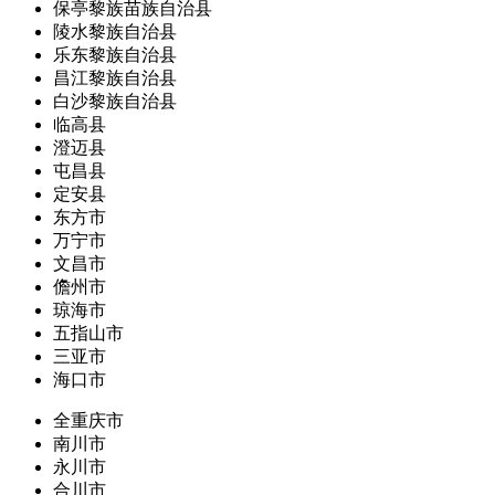
保亭黎族苗族自治县
陵水黎族自治县
乐东黎族自治县
昌江黎族自治县
白沙黎族自治县
临高县
澄迈县
屯昌县
定安县
东方市
万宁市
文昌市
儋州市
琼海市
五指山市
三亚市
海口市
全重庆市
南川市
永川市
合川市