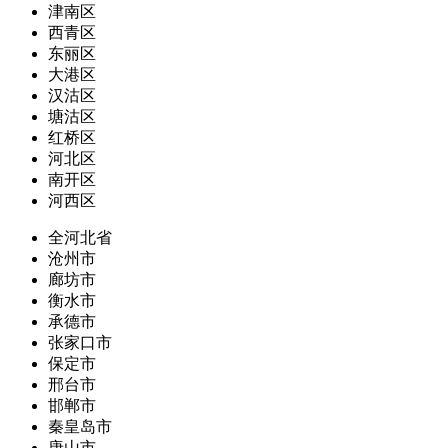
津南区
西青区
东丽区
大港区
汉沽区
塘沽区
红桥区
河北区
南开区
河西区
全河北省
沧州市
廊坊市
衡水市
承德市
张家口市
保定市
邢台市
邯郸市
秦皇岛市
唐山市