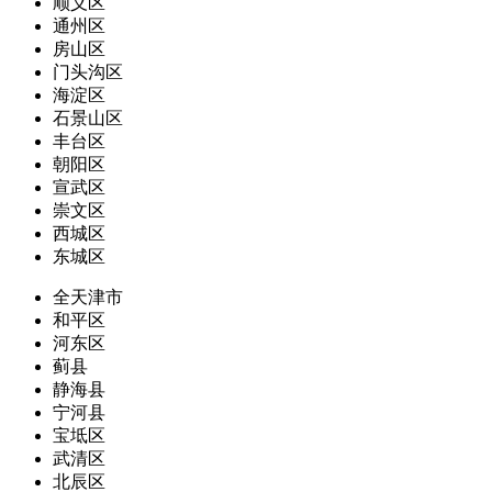
顺义区
通州区
房山区
门头沟区
海淀区
石景山区
丰台区
朝阳区
宣武区
崇文区
西城区
东城区
全天津市
和平区
河东区
蓟县
静海县
宁河县
宝坻区
武清区
北辰区