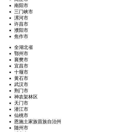
南阳市
三门峡市
漯河市
许昌市
濮阳市
焦作市
全湖北省
鄂州市
襄樊市
宜昌市
十堰市
黄石市
武汉市
荆门市
神农架林区
天门市
潜江市
仙桃市
恩施土家族苗族自治州
随州市