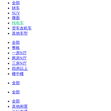
全部
轿车
SUV
微面
纯电车
货车农机车
其他车型
全部
整栋
一房N厅
两房N厅
三房N厅
四房以上
楼中楼
全部
全部
全部
其他闲置