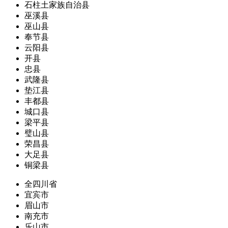
石柱土家族自治县
巫溪县
巫山县
奉节县
云阳县
开县
忠县
武隆县
垫江县
丰都县
城口县
梁平县
璧山县
荣昌县
大足县
铜梁县
全四川省
宜宾市
眉山市
南充市
乐山市