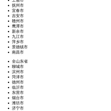
上饶市
抚州市
宜春市
吉安市
赣州市
鹰潭市
新余市
九江市
萍乡市
景德镇市
南昌市
全山东省
聊城市
滨州市
菏泽市
德州市
临沂市
东营市
烟台市
潍坊市
济宁市