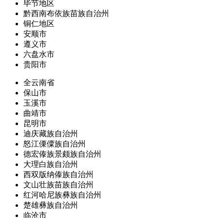
毕节地区
黔西南布依族苗族自治州
铜仁地区
安顺市
遵义市
六盘水市
贵阳市
全云南省
保山市
玉溪市
曲靖市
昆明市
迪庆藏族自治州
怒江傈僳族自治州
德宏傣族景颇族自治州
大理白族自治州
西双版纳傣族自治州
文山壮族苗族自治州
红河哈尼族彝族自治州
楚雄彝族自治州
临沧市