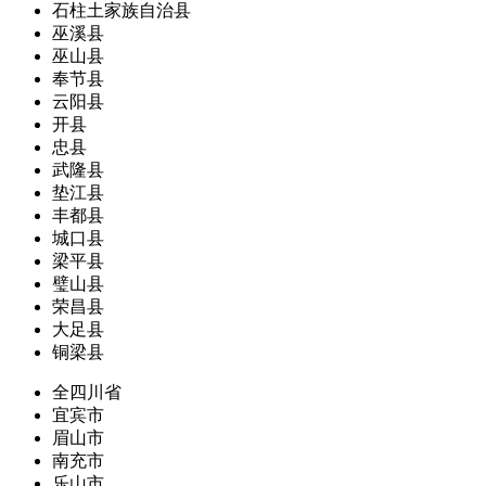
石柱土家族自治县
巫溪县
巫山县
奉节县
云阳县
开县
忠县
武隆县
垫江县
丰都县
城口县
梁平县
璧山县
荣昌县
大足县
铜梁县
全四川省
宜宾市
眉山市
南充市
乐山市