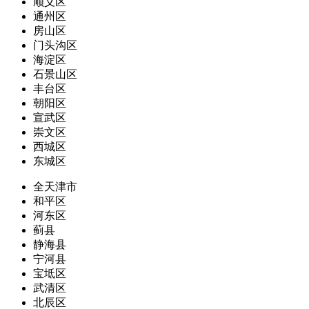
顺义区
通州区
房山区
门头沟区
海淀区
石景山区
丰台区
朝阳区
宣武区
崇文区
西城区
东城区
全天津市
和平区
河东区
蓟县
静海县
宁河县
宝坻区
武清区
北辰区