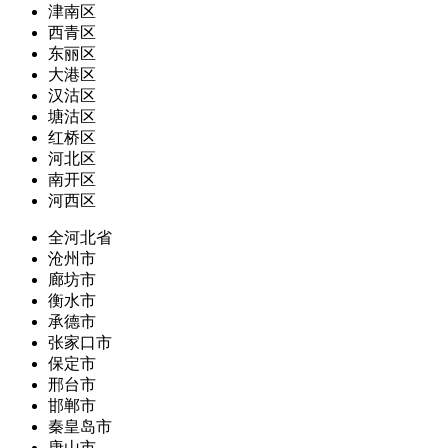
津南区
西青区
东丽区
大港区
汉沽区
塘沽区
红桥区
河北区
南开区
河西区
全河北省
沧州市
廊坊市
衡水市
承德市
张家口市
保定市
邢台市
邯郸市
秦皇岛市
唐山市