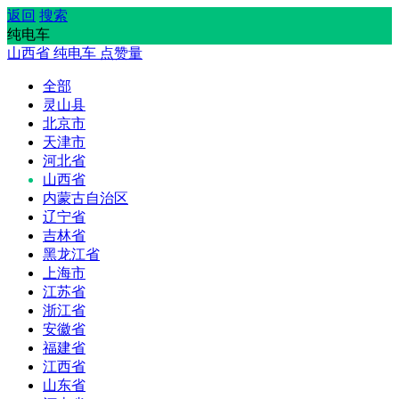
返回
搜索
纯电车
山西省
纯电车
点赞量
全部
灵山县
北京市
天津市
河北省
山西省
内蒙古自治区
辽宁省
吉林省
黑龙江省
上海市
江苏省
浙江省
安徽省
福建省
江西省
山东省