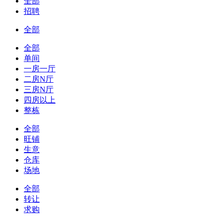
全部
招聘
全部
全部
单间
一房一厅
二房N厅
三房N厅
四房以上
整栋
全部
旺铺
生意
仓库
场地
全部
转让
求购