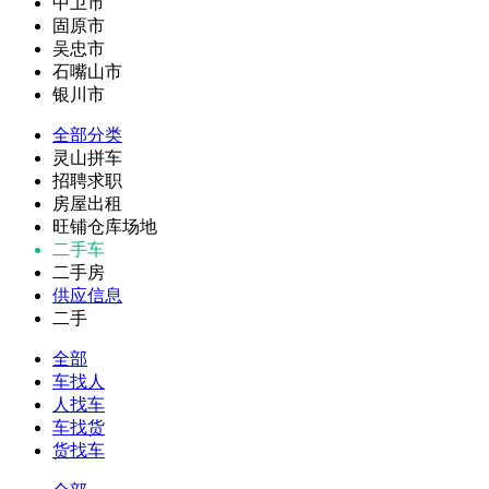
中卫市
固原市
吴忠市
石嘴山市
银川市
全部分类
灵山拼车
招聘求职
房屋出租
旺铺仓库场地
二手车
二手房
供应信息
二手
全部
车找人
人找车
车找货
货找车