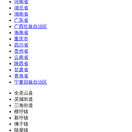
河南省
湖北省
湖南省
广东省
广西壮族自治区
海南省
重庆市
四川省
贵州省
云南省
陕西省
甘肃省
青海省
宁夏回族自治区
全灵山县
灵城街道
三海街道
檀圩镇
新圩镇
佛子镇
陆屋镇