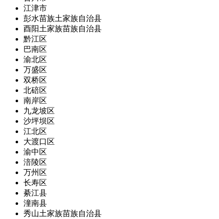
江津市
彭水苗族土家族自治县
酉阳土家族苗族自治县
黔江区
巴南区
渝北区
万盛区
双桥区
北碚区
南岸区
九龙坡区
沙坪坝区
江北区
大渡口区
渝中区
涪陵区
万州区
长寿区
綦江县
潼南县
秀山土家族苗族自治县