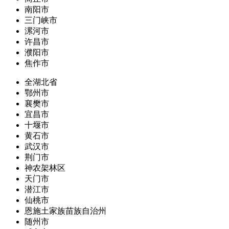
南阳市
三门峡市
漯河市
许昌市
濮阳市
焦作市
全湖北省
鄂州市
襄樊市
宜昌市
十堰市
黄石市
武汉市
荆门市
神农架林区
天门市
潜江市
仙桃市
恩施土家族苗族自治州
随州市