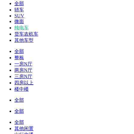
全部
轿车
SUV
微面
纯电车
货车农机车
其他车型
全部
整栋
一房N厅
两房N厅
三房N厅
四房以上
楼中楼
全部
全部
全部
其他闲置