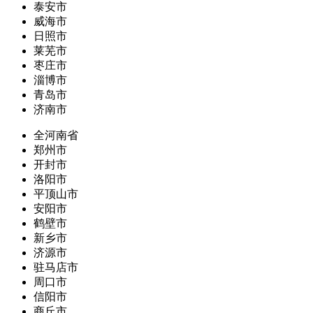
泰安市
威海市
日照市
莱芜市
枣庄市
淄博市
青岛市
济南市
全河南省
郑州市
开封市
洛阳市
平顶山市
安阳市
鹤壁市
新乡市
济源市
驻马店市
周口市
信阳市
商丘市