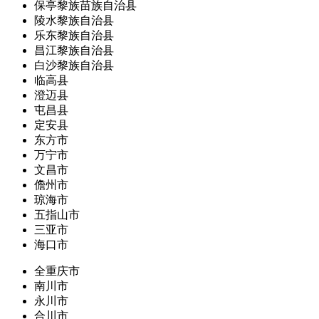
保亭黎族苗族自治县
陵水黎族自治县
乐东黎族自治县
昌江黎族自治县
白沙黎族自治县
临高县
澄迈县
屯昌县
定安县
东方市
万宁市
文昌市
儋州市
琼海市
五指山市
三亚市
海口市
全重庆市
南川市
永川市
合川市