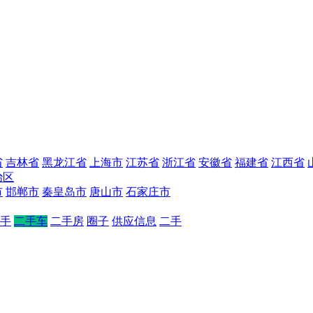
省
吉林省
黑龙江省
上海市
江苏省
浙江省
安徽省
福建省
江西省
治区
市
邯郸市
秦皇岛市
唐山市
石家庄市
手
二手车
二手房
圈子
供应信息
二手