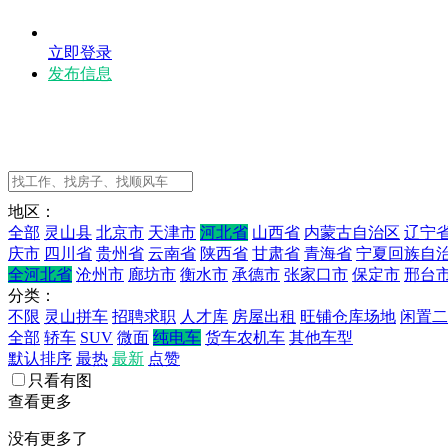
立即登录
发布信息
地区：
全部
灵山县
北京市
天津市
河北省
山西省
内蒙古自治区
辽宁
庆市
四川省
贵州省
云南省
陕西省
甘肃省
青海省
宁夏回族自
全河北省
沧州市
廊坊市
衡水市
承德市
张家口市
保定市
邢台
分类：
不限
灵山拼车
招聘求职
人才库
房屋出租
旺铺仓库场地
闲置二
全部
轿车
SUV
微面
纯电车
货车农机车
其他车型
默认排序
最热
最新
点赞
只看有图
查看更多
没有更多了