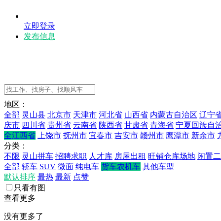
立即登录
发布信息
地区：
全部
灵山县
北京市
天津市
河北省
山西省
内蒙古自治区
辽宁
庆市
四川省
贵州省
云南省
陕西省
甘肃省
青海省
宁夏回族自
全江西省
上饶市
抚州市
宜春市
吉安市
赣州市
鹰潭市
新余市
分类：
不限
灵山拼车
招聘求职
人才库
房屋出租
旺铺仓库场地
闲置二
全部
轿车
SUV
微面
纯电车
货车农机车
其他车型
默认排序
最热
最新
点赞
只看有图
查看更多
没有更多了