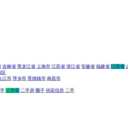
省
吉林省
黑龙江省
上海市
江苏省
浙江省
安徽省
福建省
江西省
治区
九江市
萍乡市
景德镇市
南昌市
手
二手车
二手房
圈子
供应信息
二手