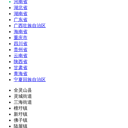
河南省
湖北省
湖南省
广东省
广西壮族自治区
海南省
重庆市
四川省
贵州省
云南省
陕西省
甘肃省
青海省
宁夏回族自治区
全灵山县
灵城街道
三海街道
檀圩镇
新圩镇
佛子镇
陆屋镇