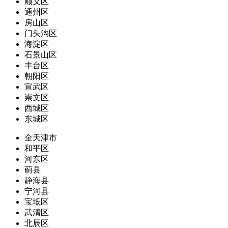
顺义区
通州区
房山区
门头沟区
海淀区
石景山区
丰台区
朝阳区
宣武区
崇文区
西城区
东城区
全天津市
和平区
河东区
蓟县
静海县
宁河县
宝坻区
武清区
北辰区