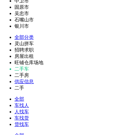
中卫市
固原市
吴忠市
石嘴山市
银川市
全部分类
灵山拼车
招聘求职
房屋出租
旺铺仓库场地
二手车
二手房
供应信息
二手
全部
车找人
人找车
车找货
货找车