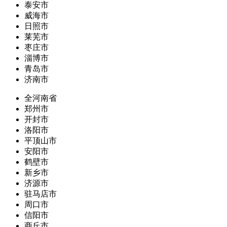
泰安市
威海市
日照市
莱芜市
枣庄市
淄博市
青岛市
济南市
全河南省
郑州市
开封市
洛阳市
平顶山市
安阳市
鹤壁市
新乡市
济源市
驻马店市
周口市
信阳市
商丘市