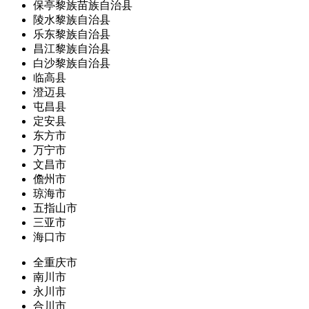
保亭黎族苗族自治县
陵水黎族自治县
乐东黎族自治县
昌江黎族自治县
白沙黎族自治县
临高县
澄迈县
屯昌县
定安县
东方市
万宁市
文昌市
儋州市
琼海市
五指山市
三亚市
海口市
全重庆市
南川市
永川市
合川市