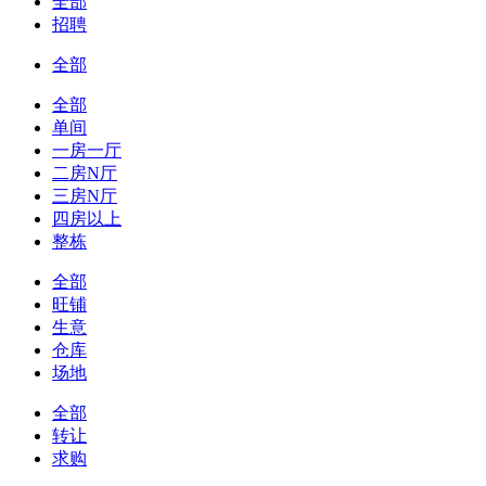
全部
招聘
全部
全部
单间
一房一厅
二房N厅
三房N厅
四房以上
整栋
全部
旺铺
生意
仓库
场地
全部
转让
求购