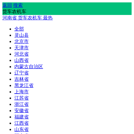
返回
搜索
货车农机车
河南省
货车农机车
最热
全部
灵山县
北京市
天津市
河北省
山西省
内蒙古自治区
辽宁省
吉林省
黑龙江省
上海市
江苏省
浙江省
安徽省
福建省
江西省
山东省