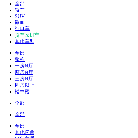
全部
轿车
SUV
微面
纯电车
货车农机车
其他车型
全部
整栋
一房N厅
两房N厅
三房N厅
四房以上
楼中楼
全部
全部
全部
其他闲置