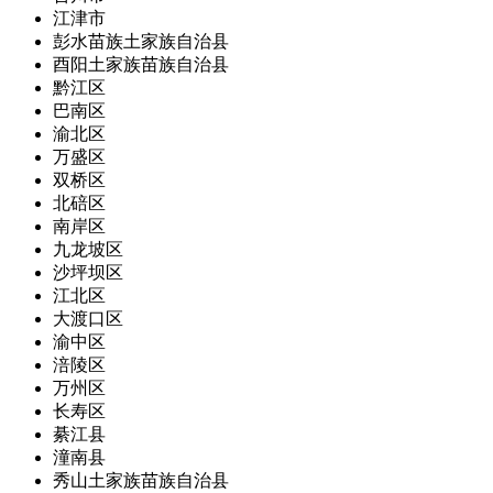
江津市
彭水苗族土家族自治县
酉阳土家族苗族自治县
黔江区
巴南区
渝北区
万盛区
双桥区
北碚区
南岸区
九龙坡区
沙坪坝区
江北区
大渡口区
渝中区
涪陵区
万州区
长寿区
綦江县
潼南县
秀山土家族苗族自治县