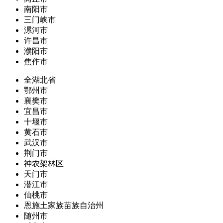
南阳市
三门峡市
漯河市
许昌市
濮阳市
焦作市
全湖北省
鄂州市
襄樊市
宜昌市
十堰市
黄石市
武汉市
荆门市
神农架林区
天门市
潜江市
仙桃市
恩施土家族苗族自治州
随州市