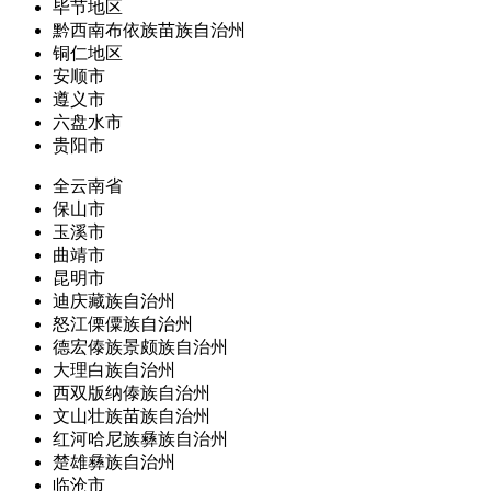
毕节地区
黔西南布依族苗族自治州
铜仁地区
安顺市
遵义市
六盘水市
贵阳市
全云南省
保山市
玉溪市
曲靖市
昆明市
迪庆藏族自治州
怒江傈僳族自治州
德宏傣族景颇族自治州
大理白族自治州
西双版纳傣族自治州
文山壮族苗族自治州
红河哈尼族彝族自治州
楚雄彝族自治州
临沧市