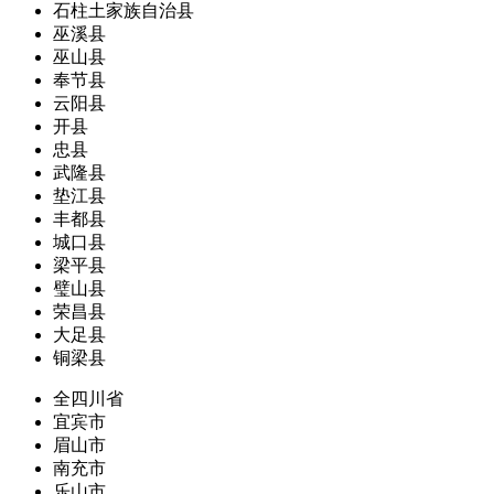
石柱土家族自治县
巫溪县
巫山县
奉节县
云阳县
开县
忠县
武隆县
垫江县
丰都县
城口县
梁平县
璧山县
荣昌县
大足县
铜梁县
全四川省
宜宾市
眉山市
南充市
乐山市