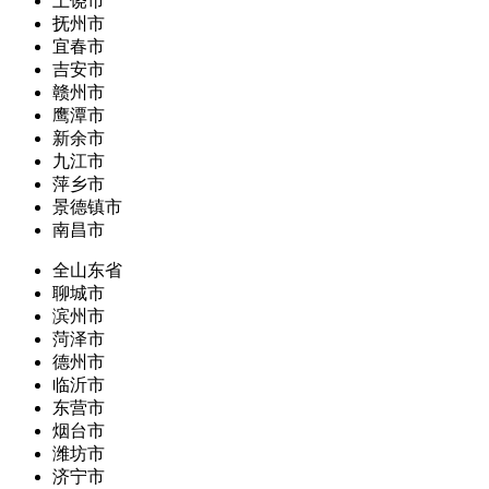
上饶市
抚州市
宜春市
吉安市
赣州市
鹰潭市
新余市
九江市
萍乡市
景德镇市
南昌市
全山东省
聊城市
滨州市
菏泽市
德州市
临沂市
东营市
烟台市
潍坊市
济宁市