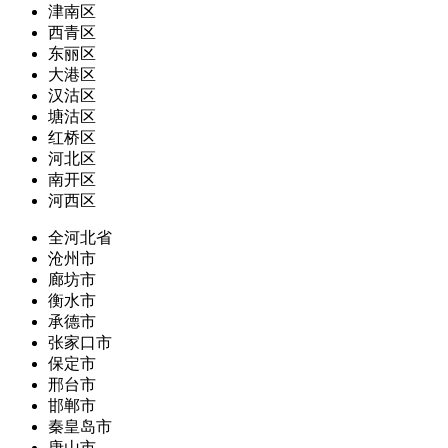
津南区
西青区
东丽区
大港区
汉沽区
塘沽区
红桥区
河北区
南开区
河西区
全河北省
沧州市
廊坊市
衡水市
承德市
张家口市
保定市
邢台市
邯郸市
秦皇岛市
唐山市