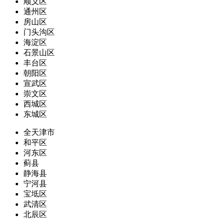
顺义区
通州区
房山区
门头沟区
海淀区
石景山区
丰台区
朝阳区
宣武区
崇文区
西城区
东城区
全天津市
和平区
河东区
蓟县
静海县
宁河县
宝坻区
武清区
北辰区