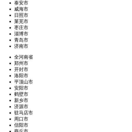
泰安市
威海市
日照市
莱芜市
枣庄市
淄博市
青岛市
济南市
全河南省
郑州市
开封市
洛阳市
平顶山市
安阳市
鹤壁市
新乡市
济源市
驻马店市
周口市
信阳市
商丘市