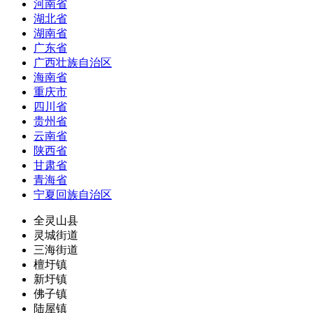
河南省
湖北省
湖南省
广东省
广西壮族自治区
海南省
重庆市
四川省
贵州省
云南省
陕西省
甘肃省
青海省
宁夏回族自治区
全灵山县
灵城街道
三海街道
檀圩镇
新圩镇
佛子镇
陆屋镇