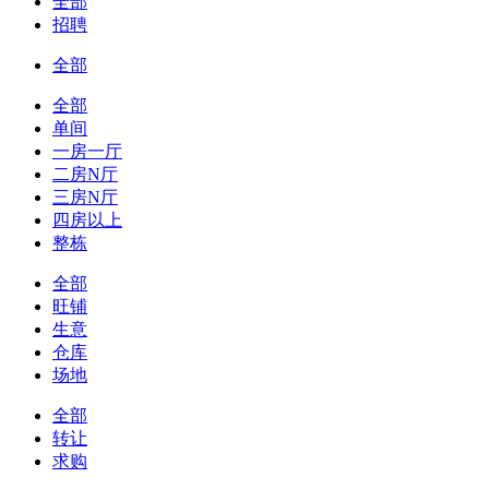
全部
招聘
全部
全部
单间
一房一厅
二房N厅
三房N厅
四房以上
整栋
全部
旺铺
生意
仓库
场地
全部
转让
求购