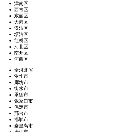
津南区
西青区
东丽区
大港区
汉沽区
塘沽区
红桥区
河北区
南开区
河西区
全河北省
沧州市
廊坊市
衡水市
承德市
张家口市
保定市
邢台市
邯郸市
秦皇岛市
唐山市