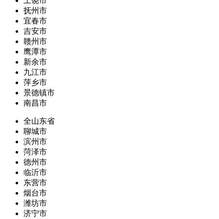
上饶市
抚州市
宜春市
吉安市
赣州市
鹰潭市
新余市
九江市
萍乡市
景德镇市
南昌市
全山东省
聊城市
滨州市
菏泽市
德州市
临沂市
东营市
烟台市
潍坊市
济宁市