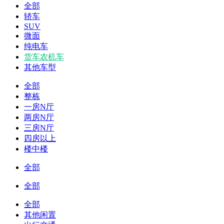
全部
轿车
SUV
微面
纯电车
货车农机车
其他车型
全部
整栋
一房N厅
两房N厅
三房N厅
四房以上
楼中楼
全部
全部
全部
其他闲置