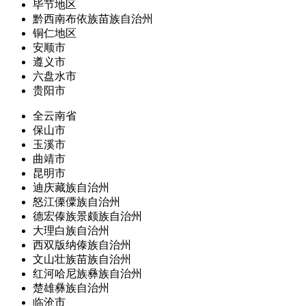
毕节地区
黔西南布依族苗族自治州
铜仁地区
安顺市
遵义市
六盘水市
贵阳市
全云南省
保山市
玉溪市
曲靖市
昆明市
迪庆藏族自治州
怒江傈僳族自治州
德宏傣族景颇族自治州
大理白族自治州
西双版纳傣族自治州
文山壮族苗族自治州
红河哈尼族彝族自治州
楚雄彝族自治州
临沧市