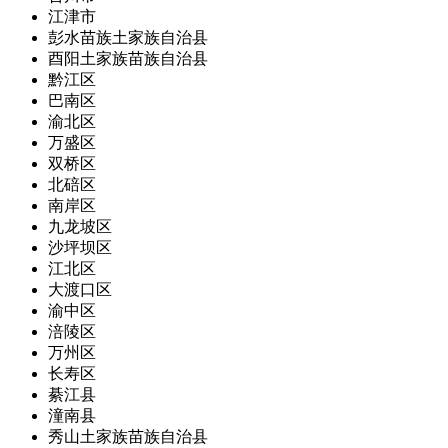
江津市
彭水苗族土家族自治县
酉阳土家族苗族自治县
黔江区
巴南区
渝北区
万盛区
双桥区
北碚区
南岸区
九龙坡区
沙坪坝区
江北区
大渡口区
渝中区
涪陵区
万州区
长寿区
綦江县
潼南县
秀山土家族苗族自治县