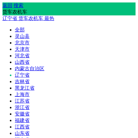
返回
搜索
货车农机车
辽宁省
货车农机车
最热
全部
灵山县
北京市
天津市
河北省
山西省
内蒙古自治区
辽宁省
吉林省
黑龙江省
上海市
江苏省
浙江省
安徽省
福建省
江西省
山东省