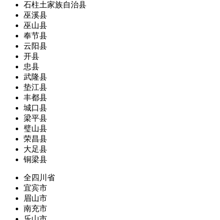
石柱土家族自治县
巫溪县
巫山县
奉节县
云阳县
开县
忠县
武隆县
垫江县
丰都县
城口县
梁平县
璧山县
荣昌县
大足县
铜梁县
全四川省
宜宾市
眉山市
南充市
乐山市