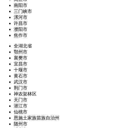
南阳市
三门峡市
漯河市
许昌市
濮阳市
焦作市
全湖北省
鄂州市
襄樊市
宜昌市
十堰市
黄石市
武汉市
荆门市
神农架林区
天门市
潜江市
仙桃市
恩施土家族苗族自治州
随州市