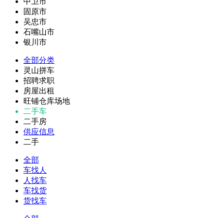
中卫市
固原市
吴忠市
石嘴山市
银川市
全部分类
灵山拼车
招聘求职
房屋出租
旺铺仓库场地
二手车
二手房
供应信息
二手
全部
车找人
人找车
车找货
货找车