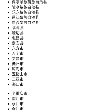
保亭黎族苗族自治县
陵水黎族自治县
乐东黎族自治县
昌江黎族自治县
白沙黎族自治县
临高县
澄迈县
屯昌县
定安县
东方市
万宁市
文昌市
儋州市
琼海市
五指山市
三亚市
海口市
全重庆市
南川市
永川市
合川市