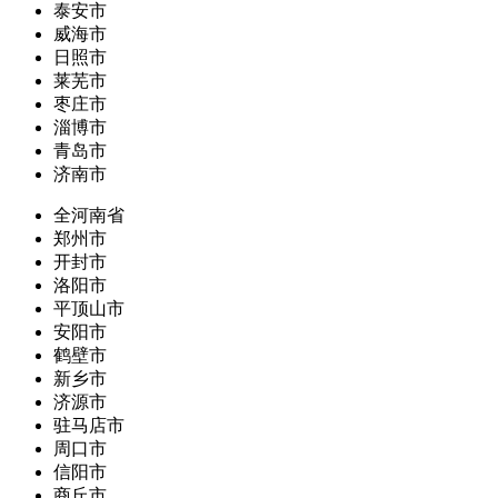
泰安市
威海市
日照市
莱芜市
枣庄市
淄博市
青岛市
济南市
全河南省
郑州市
开封市
洛阳市
平顶山市
安阳市
鹤壁市
新乡市
济源市
驻马店市
周口市
信阳市
商丘市