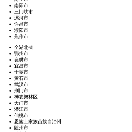
南阳市
三门峡市
漯河市
许昌市
濮阳市
焦作市
全湖北省
鄂州市
襄樊市
宜昌市
十堰市
黄石市
武汉市
荆门市
神农架林区
天门市
潜江市
仙桃市
恩施土家族苗族自治州
随州市