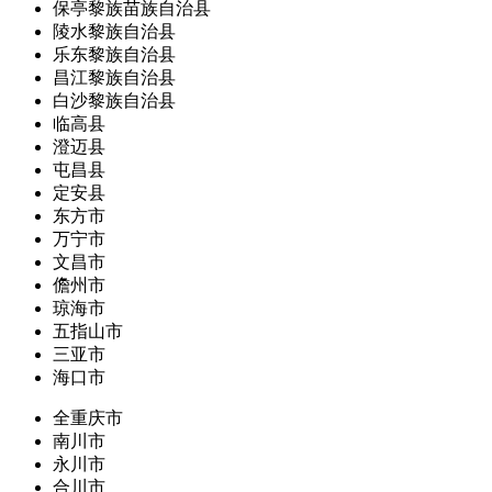
保亭黎族苗族自治县
陵水黎族自治县
乐东黎族自治县
昌江黎族自治县
白沙黎族自治县
临高县
澄迈县
屯昌县
定安县
东方市
万宁市
文昌市
儋州市
琼海市
五指山市
三亚市
海口市
全重庆市
南川市
永川市
合川市