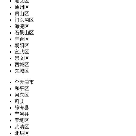
顺义区
通州区
房山区
门头沟区
海淀区
石景山区
丰台区
朝阳区
宣武区
崇文区
西城区
东城区
全天津市
和平区
河东区
蓟县
静海县
宁河县
宝坻区
武清区
北辰区