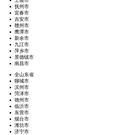
上饶市
抚州市
宜春市
吉安市
赣州市
鹰潭市
新余市
九江市
萍乡市
景德镇市
南昌市
全山东省
聊城市
滨州市
菏泽市
德州市
临沂市
东营市
烟台市
潍坊市
济宁市