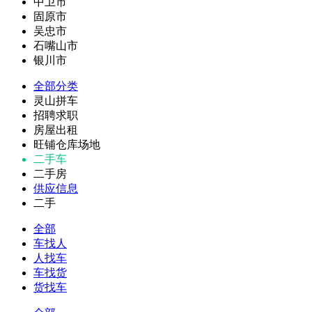
中卫市
固原市
吴忠市
石嘴山市
银川市
全部分类
灵山拼车
招聘求职
房屋出租
旺铺仓库场地
二手车
二手房
供应信息
二手
全部
车找人
人找车
车找货
货找车