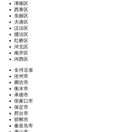
津南区
西青区
东丽区
大港区
汉沽区
塘沽区
红桥区
河北区
南开区
河西区
全河北省
沧州市
廊坊市
衡水市
承德市
张家口市
保定市
邢台市
邯郸市
秦皇岛市
唐山市