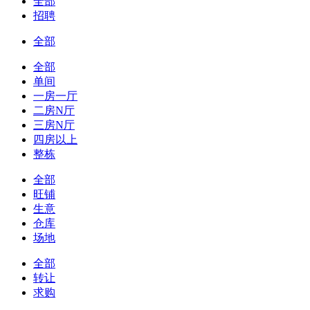
全部
招聘
全部
全部
单间
一房一厅
二房N厅
三房N厅
四房以上
整栋
全部
旺铺
生意
仓库
场地
全部
转让
求购