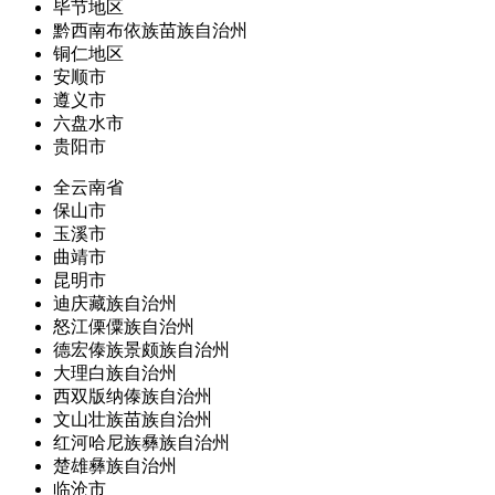
毕节地区
黔西南布依族苗族自治州
铜仁地区
安顺市
遵义市
六盘水市
贵阳市
全云南省
保山市
玉溪市
曲靖市
昆明市
迪庆藏族自治州
怒江傈僳族自治州
德宏傣族景颇族自治州
大理白族自治州
西双版纳傣族自治州
文山壮族苗族自治州
红河哈尼族彝族自治州
楚雄彝族自治州
临沧市