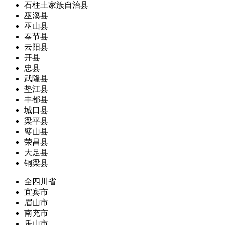
石柱土家族自治县
巫溪县
巫山县
奉节县
云阳县
开县
忠县
武隆县
垫江县
丰都县
城口县
梁平县
璧山县
荣昌县
大足县
铜梁县
全四川省
宜宾市
眉山市
南充市
乐山市