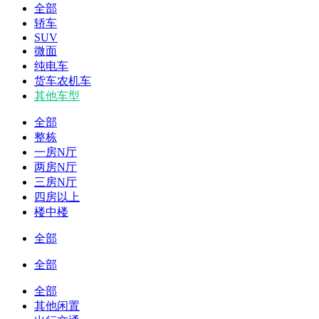
全部
轿车
SUV
微面
纯电车
货车农机车
其他车型
全部
整栋
一房N厅
两房N厅
三房N厅
四房以上
楼中楼
全部
全部
全部
其他闲置