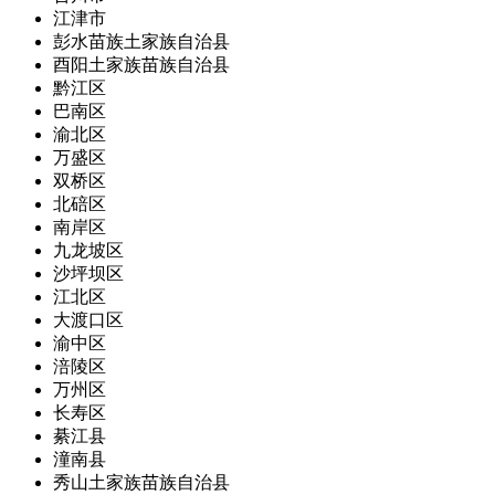
江津市
彭水苗族土家族自治县
酉阳土家族苗族自治县
黔江区
巴南区
渝北区
万盛区
双桥区
北碚区
南岸区
九龙坡区
沙坪坝区
江北区
大渡口区
渝中区
涪陵区
万州区
长寿区
綦江县
潼南县
秀山土家族苗族自治县