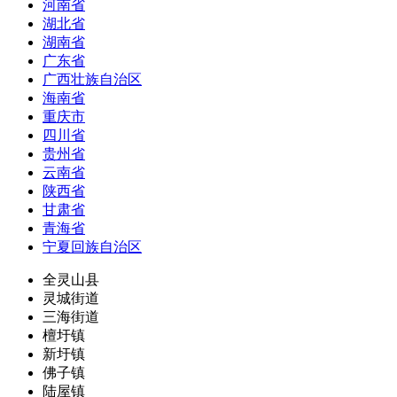
河南省
湖北省
湖南省
广东省
广西壮族自治区
海南省
重庆市
四川省
贵州省
云南省
陕西省
甘肃省
青海省
宁夏回族自治区
全灵山县
灵城街道
三海街道
檀圩镇
新圩镇
佛子镇
陆屋镇