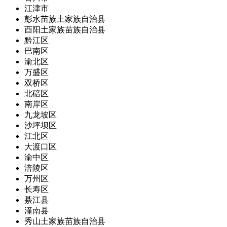
江津市
彭水苗族土家族自治县
酉阳土家族苗族自治县
黔江区
巴南区
渝北区
万盛区
双桥区
北碚区
南岸区
九龙坡区
沙坪坝区
江北区
大渡口区
渝中区
涪陵区
万州区
长寿区
綦江县
潼南县
秀山土家族苗族自治县