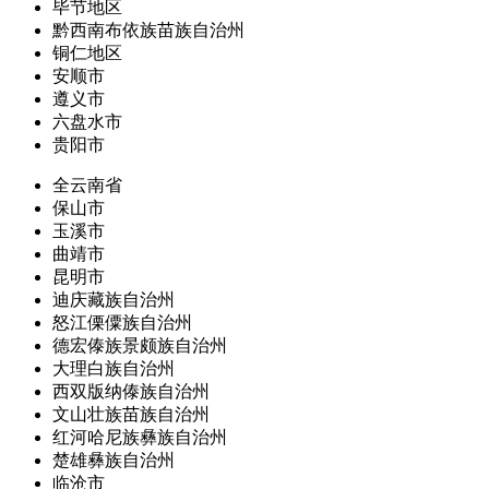
毕节地区
黔西南布依族苗族自治州
铜仁地区
安顺市
遵义市
六盘水市
贵阳市
全云南省
保山市
玉溪市
曲靖市
昆明市
迪庆藏族自治州
怒江傈僳族自治州
德宏傣族景颇族自治州
大理白族自治州
西双版纳傣族自治州
文山壮族苗族自治州
红河哈尼族彝族自治州
楚雄彝族自治州
临沧市