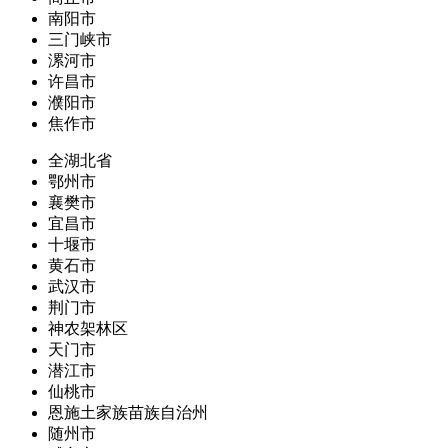
南阳市
三门峡市
漯河市
许昌市
濮阳市
焦作市
全湖北省
鄂州市
襄樊市
宜昌市
十堰市
黄石市
武汉市
荆门市
神农架林区
天门市
潜江市
仙桃市
恩施土家族苗族自治州
随州市