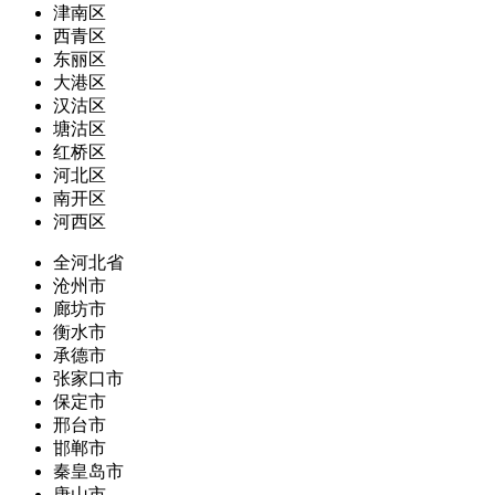
津南区
西青区
东丽区
大港区
汉沽区
塘沽区
红桥区
河北区
南开区
河西区
全河北省
沧州市
廊坊市
衡水市
承德市
张家口市
保定市
邢台市
邯郸市
秦皇岛市
唐山市