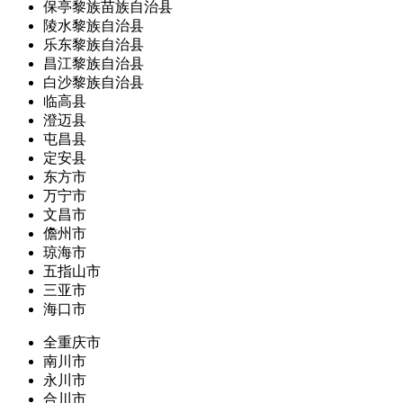
保亭黎族苗族自治县
陵水黎族自治县
乐东黎族自治县
昌江黎族自治县
白沙黎族自治县
临高县
澄迈县
屯昌县
定安县
东方市
万宁市
文昌市
儋州市
琼海市
五指山市
三亚市
海口市
全重庆市
南川市
永川市
合川市