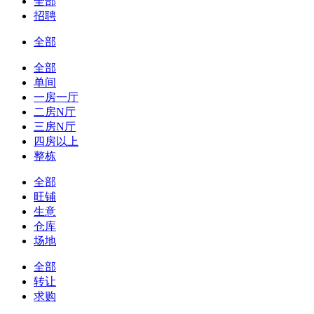
全部
招聘
全部
全部
单间
一房一厅
二房N厅
三房N厅
四房以上
整栋
全部
旺铺
生意
仓库
场地
全部
转让
求购