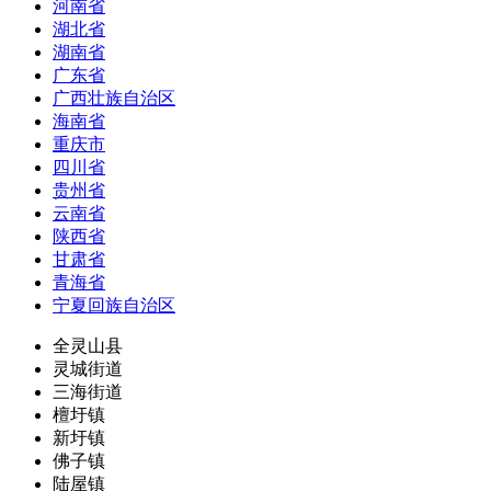
河南省
湖北省
湖南省
广东省
广西壮族自治区
海南省
重庆市
四川省
贵州省
云南省
陕西省
甘肃省
青海省
宁夏回族自治区
全灵山县
灵城街道
三海街道
檀圩镇
新圩镇
佛子镇
陆屋镇