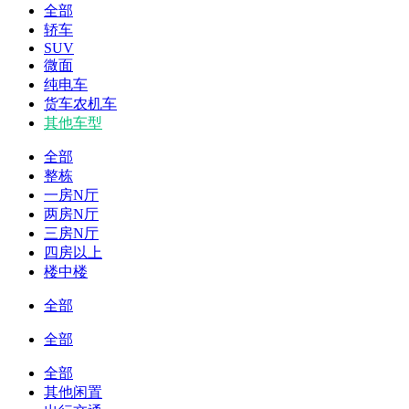
全部
轿车
SUV
微面
纯电车
货车农机车
其他车型
全部
整栋
一房N厅
两房N厅
三房N厅
四房以上
楼中楼
全部
全部
全部
其他闲置