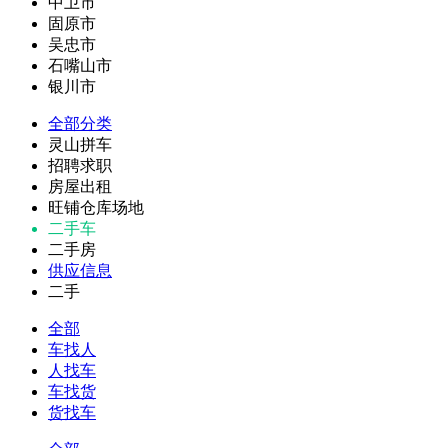
中卫市
固原市
吴忠市
石嘴山市
银川市
全部分类
灵山拼车
招聘求职
房屋出租
旺铺仓库场地
二手车
二手房
供应信息
二手
全部
车找人
人找车
车找货
货找车