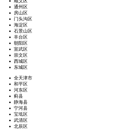
顺义区
通州区
房山区
门头沟区
海淀区
石景山区
丰台区
朝阳区
宣武区
崇文区
西城区
东城区
全天津市
和平区
河东区
蓟县
静海县
宁河县
宝坻区
武清区
北辰区