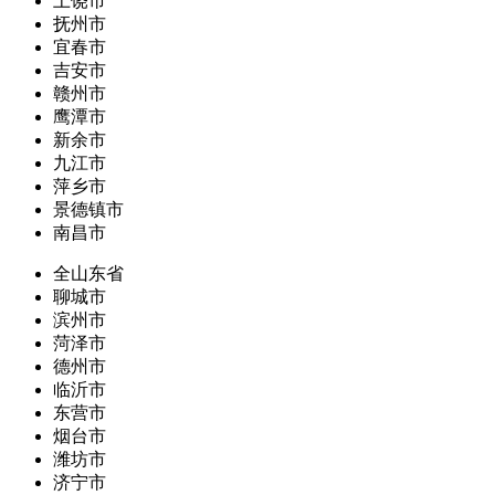
上饶市
抚州市
宜春市
吉安市
赣州市
鹰潭市
新余市
九江市
萍乡市
景德镇市
南昌市
全山东省
聊城市
滨州市
菏泽市
德州市
临沂市
东营市
烟台市
潍坊市
济宁市