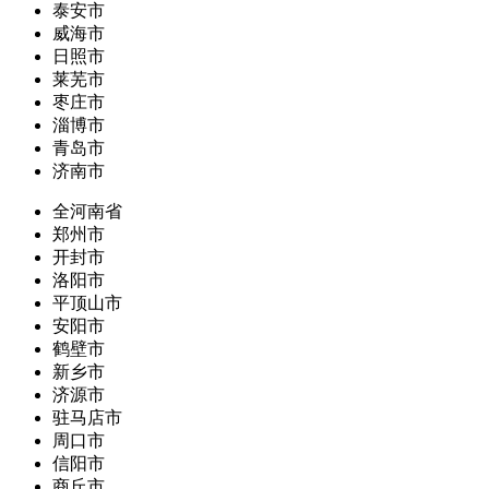
泰安市
威海市
日照市
莱芜市
枣庄市
淄博市
青岛市
济南市
全河南省
郑州市
开封市
洛阳市
平顶山市
安阳市
鹤壁市
新乡市
济源市
驻马店市
周口市
信阳市
商丘市