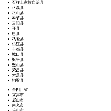
石柱土家族自治县
巫溪县
巫山县
奉节县
云阳县
开县
忠县
武隆县
垫江县
丰都县
城口县
梁平县
璧山县
荣昌县
大足县
铜梁县
全四川省
宜宾市
眉山市
南充市
乐山市