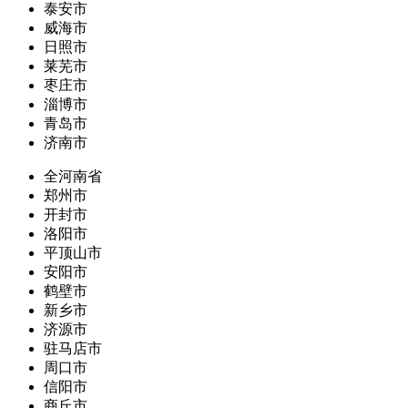
泰安市
威海市
日照市
莱芜市
枣庄市
淄博市
青岛市
济南市
全河南省
郑州市
开封市
洛阳市
平顶山市
安阳市
鹤壁市
新乡市
济源市
驻马店市
周口市
信阳市
商丘市