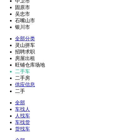
中卫市
固原市
吴忠市
石嘴山市
银川市
全部分类
灵山拼车
招聘求职
房屋出租
旺铺仓库场地
二手车
二手房
供应信息
二手
全部
车找人
人找车
车找货
货找车