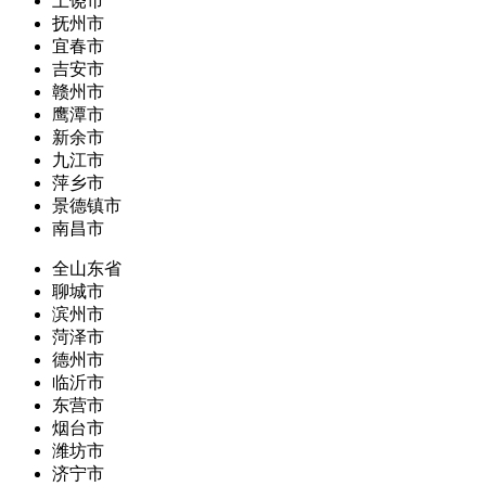
上饶市
抚州市
宜春市
吉安市
赣州市
鹰潭市
新余市
九江市
萍乡市
景德镇市
南昌市
全山东省
聊城市
滨州市
菏泽市
德州市
临沂市
东营市
烟台市
潍坊市
济宁市