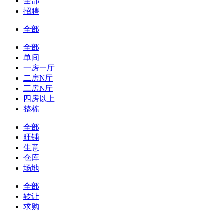
全部
招聘
全部
全部
单间
一房一厅
二房N厅
三房N厅
四房以上
整栋
全部
旺铺
生意
仓库
场地
全部
转让
求购