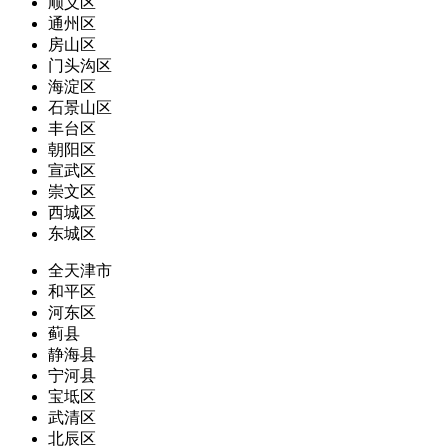
顺义区
通州区
房山区
门头沟区
海淀区
石景山区
丰台区
朝阳区
宣武区
崇文区
西城区
东城区
全天津市
和平区
河东区
蓟县
静海县
宁河县
宝坻区
武清区
北辰区