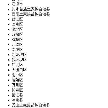
江津市
彭水苗族土家族自治县
酉阳土家族苗族自治县
黔江区
巴南区
渝北区
万盛区
双桥区
北碚区
南岸区
九龙坡区
沙坪坝区
江北区
大渡口区
渝中区
涪陵区
万州区
长寿区
綦江县
潼南县
秀山土家族苗族自治县