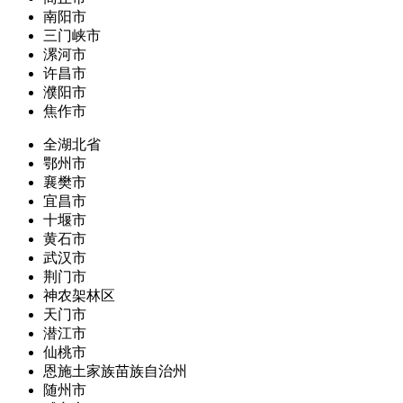
南阳市
三门峡市
漯河市
许昌市
濮阳市
焦作市
全湖北省
鄂州市
襄樊市
宜昌市
十堰市
黄石市
武汉市
荆门市
神农架林区
天门市
潜江市
仙桃市
恩施土家族苗族自治州
随州市