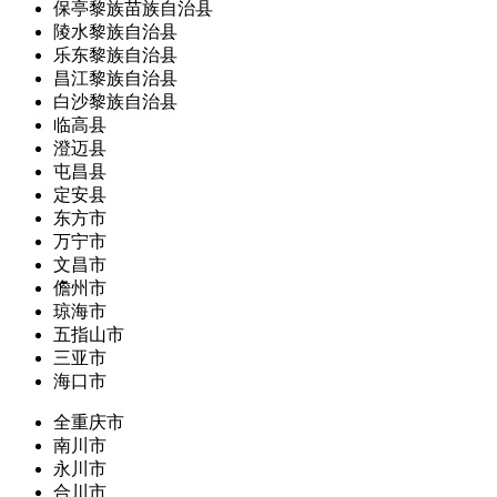
保亭黎族苗族自治县
陵水黎族自治县
乐东黎族自治县
昌江黎族自治县
白沙黎族自治县
临高县
澄迈县
屯昌县
定安县
东方市
万宁市
文昌市
儋州市
琼海市
五指山市
三亚市
海口市
全重庆市
南川市
永川市
合川市