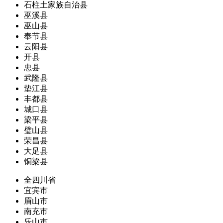
石柱土家族自治县
巫溪县
巫山县
奉节县
云阳县
开县
忠县
武隆县
垫江县
丰都县
城口县
梁平县
璧山县
荣昌县
大足县
铜梁县
全四川省
宜宾市
眉山市
南充市
乐山市