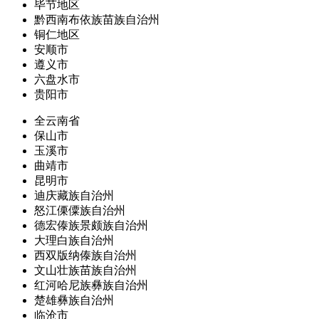
毕节地区
黔西南布依族苗族自治州
铜仁地区
安顺市
遵义市
六盘水市
贵阳市
全云南省
保山市
玉溪市
曲靖市
昆明市
迪庆藏族自治州
怒江傈僳族自治州
德宏傣族景颇族自治州
大理白族自治州
西双版纳傣族自治州
文山壮族苗族自治州
红河哈尼族彝族自治州
楚雄彝族自治州
临沧市