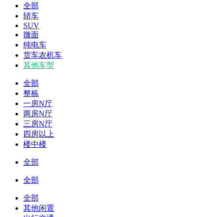
全部
轿车
SUV
微面
纯电车
货车农机车
其他车型
全部
整栋
一房N厅
两房N厅
三房N厅
四房以上
楼中楼
全部
全部
全部
其他闲置