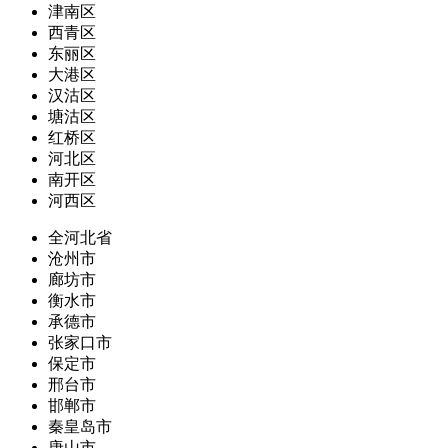
津南区
西青区
东丽区
大港区
汉沽区
塘沽区
红桥区
河北区
南开区
河西区
全河北省
沧州市
廊坊市
衡水市
承德市
张家口市
保定市
邢台市
邯郸市
秦皇岛市
唐山市