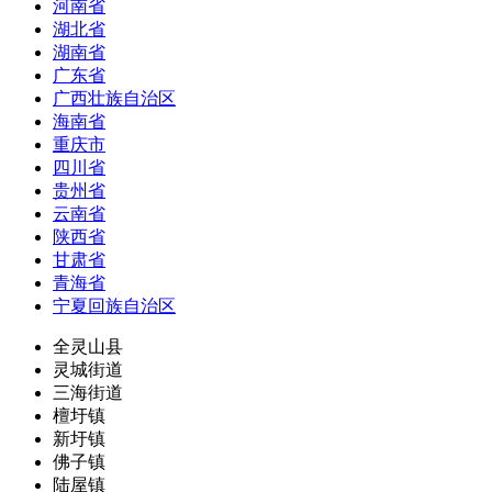
河南省
湖北省
湖南省
广东省
广西壮族自治区
海南省
重庆市
四川省
贵州省
云南省
陕西省
甘肃省
青海省
宁夏回族自治区
全灵山县
灵城街道
三海街道
檀圩镇
新圩镇
佛子镇
陆屋镇