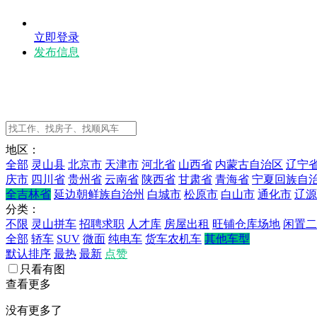
立即登录
发布信息
地区：
全部
灵山县
北京市
天津市
河北省
山西省
内蒙古自治区
辽宁
庆市
四川省
贵州省
云南省
陕西省
甘肃省
青海省
宁夏回族自
全吉林省
延边朝鲜族自治州
白城市
松原市
白山市
通化市
辽源
分类：
不限
灵山拼车
招聘求职
人才库
房屋出租
旺铺仓库场地
闲置二
全部
轿车
SUV
微面
纯电车
货车农机车
其他车型
默认排序
最热
最新
点赞
只看有图
查看更多
没有更多了