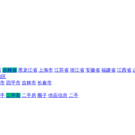
省
吉林省
黑龙江省
上海市
江苏省
浙江省
安徽省
福建省
江西省
治区
市
四平市
吉林市
长春市
手
二手车
二手房
圈子
供应信息
二手