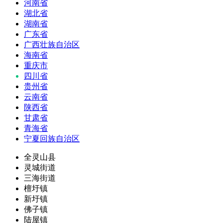
河南省
湖北省
湖南省
广东省
广西壮族自治区
海南省
重庆市
四川省
贵州省
云南省
陕西省
甘肃省
青海省
宁夏回族自治区
全灵山县
灵城街道
三海街道
檀圩镇
新圩镇
佛子镇
陆屋镇