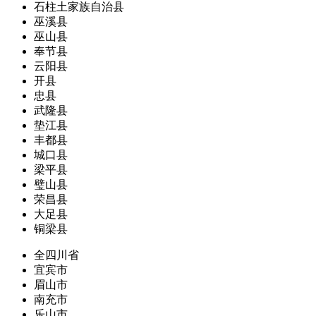
石柱土家族自治县
巫溪县
巫山县
奉节县
云阳县
开县
忠县
武隆县
垫江县
丰都县
城口县
梁平县
璧山县
荣昌县
大足县
铜梁县
全四川省
宜宾市
眉山市
南充市
乐山市