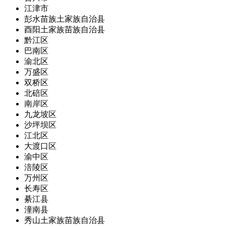
江津市
彭水苗族土家族自治县
酉阳土家族苗族自治县
黔江区
巴南区
渝北区
万盛区
双桥区
北碚区
南岸区
九龙坡区
沙坪坝区
江北区
大渡口区
渝中区
涪陵区
万州区
长寿区
綦江县
潼南县
秀山土家族苗族自治县