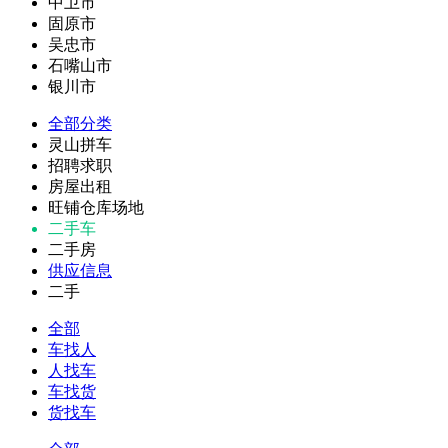
中卫市
固原市
吴忠市
石嘴山市
银川市
全部分类
灵山拼车
招聘求职
房屋出租
旺铺仓库场地
二手车
二手房
供应信息
二手
全部
车找人
人找车
车找货
货找车