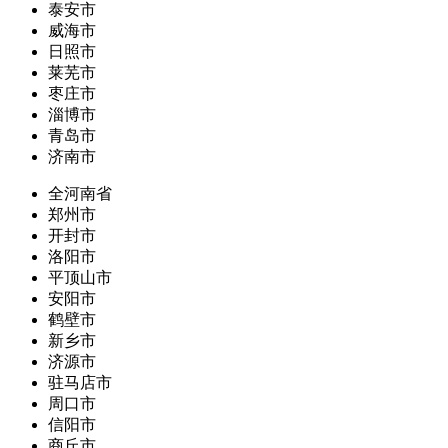
泰安市
威海市
日照市
莱芜市
枣庄市
淄博市
青岛市
济南市
全河南省
郑州市
开封市
洛阳市
平顶山市
安阳市
鹤壁市
新乡市
济源市
驻马店市
周口市
信阳市
商丘市