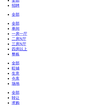
全部
招聘
全部
全部
单间
一房一厅
二房N厅
三房N厅
四房以上
整栋
全部
旺铺
生意
仓库
场地
全部
转让
求购