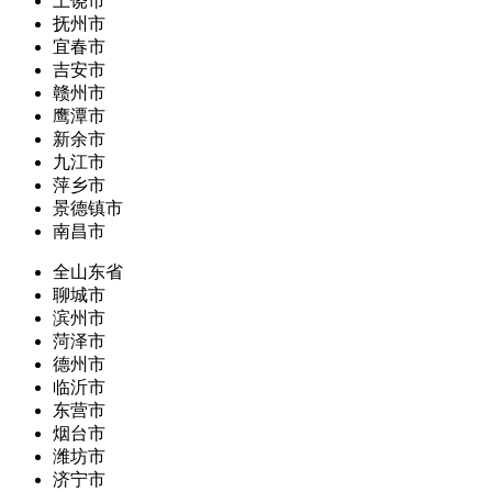
上饶市
抚州市
宜春市
吉安市
赣州市
鹰潭市
新余市
九江市
萍乡市
景德镇市
南昌市
全山东省
聊城市
滨州市
菏泽市
德州市
临沂市
东营市
烟台市
潍坊市
济宁市