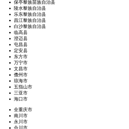
保亭黎族苗族自治县
陵水黎族自治县
乐东黎族自治县
昌江黎族自治县
白沙黎族自治县
临高县
澄迈县
屯昌县
定安县
东方市
万宁市
文昌市
儋州市
琼海市
五指山市
三亚市
海口市
全重庆市
南川市
永川市
合川市