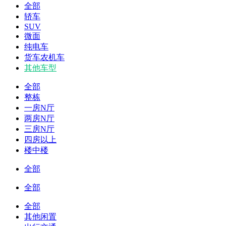
全部
轿车
SUV
微面
纯电车
货车农机车
其他车型
全部
整栋
一房N厅
两房N厅
三房N厅
四房以上
楼中楼
全部
全部
全部
其他闲置