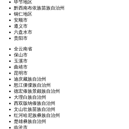
毕节地区
黔西南布依族苗族自治州
铜仁地区
安顺市
遵义市
六盘水市
贵阳市
全云南省
保山市
玉溪市
曲靖市
昆明市
迪庆藏族自治州
怒江傈僳族自治州
德宏傣族景颇族自治州
大理白族自治州
西双版纳傣族自治州
文山壮族苗族自治州
红河哈尼族彝族自治州
楚雄彝族自治州
临沧市