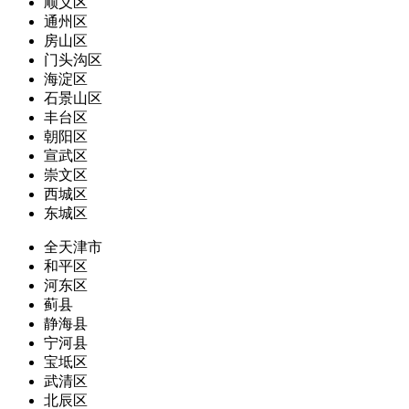
顺义区
通州区
房山区
门头沟区
海淀区
石景山区
丰台区
朝阳区
宣武区
崇文区
西城区
东城区
全天津市
和平区
河东区
蓟县
静海县
宁河县
宝坻区
武清区
北辰区