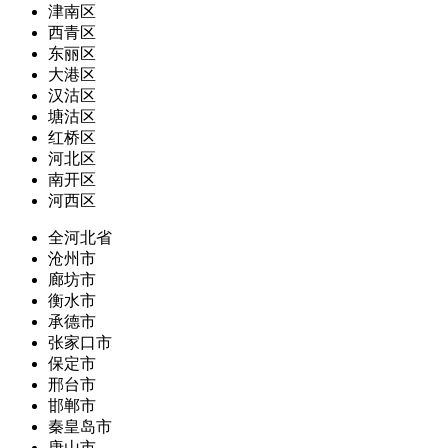
津南区
西青区
东丽区
大港区
汉沽区
塘沽区
红桥区
河北区
南开区
河西区
全河北省
沧州市
廊坊市
衡水市
承德市
张家口市
保定市
邢台市
邯郸市
秦皇岛市
唐山市