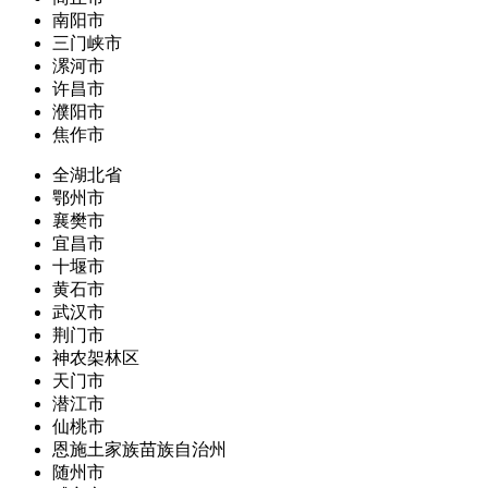
南阳市
三门峡市
漯河市
许昌市
濮阳市
焦作市
全湖北省
鄂州市
襄樊市
宜昌市
十堰市
黄石市
武汉市
荆门市
神农架林区
天门市
潜江市
仙桃市
恩施土家族苗族自治州
随州市