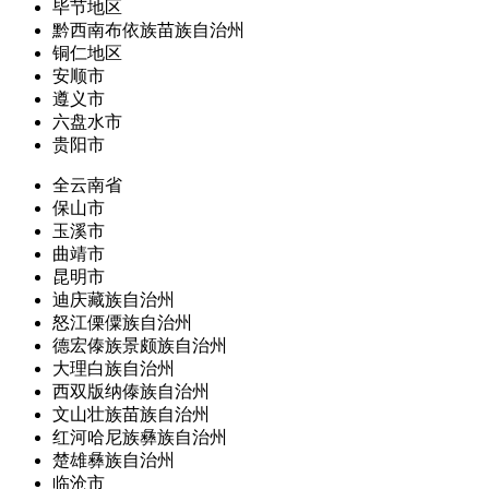
毕节地区
黔西南布依族苗族自治州
铜仁地区
安顺市
遵义市
六盘水市
贵阳市
全云南省
保山市
玉溪市
曲靖市
昆明市
迪庆藏族自治州
怒江傈僳族自治州
德宏傣族景颇族自治州
大理白族自治州
西双版纳傣族自治州
文山壮族苗族自治州
红河哈尼族彝族自治州
楚雄彝族自治州
临沧市