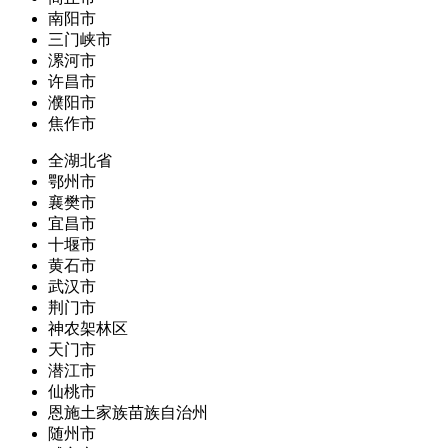
南阳市
三门峡市
漯河市
许昌市
濮阳市
焦作市
全湖北省
鄂州市
襄樊市
宜昌市
十堰市
黄石市
武汉市
荆门市
神农架林区
天门市
潜江市
仙桃市
恩施土家族苗族自治州
随州市