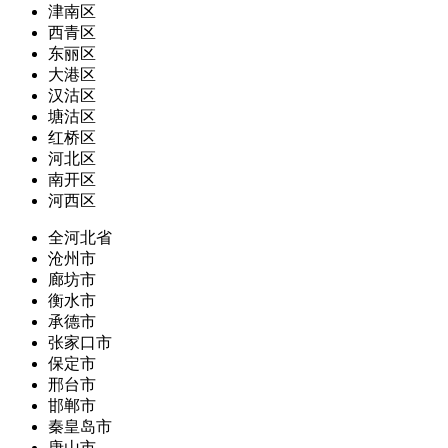
津南区
西青区
东丽区
大港区
汉沽区
塘沽区
红桥区
河北区
南开区
河西区
全河北省
沧州市
廊坊市
衡水市
承德市
张家口市
保定市
邢台市
邯郸市
秦皇岛市
唐山市