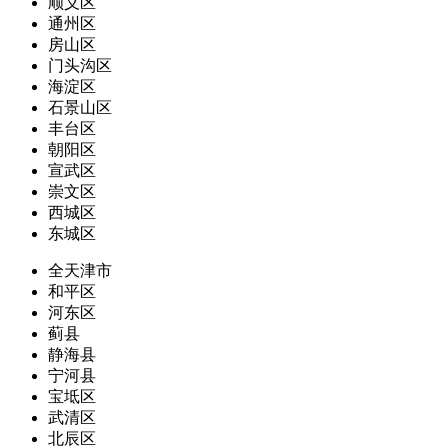
顺义区
通州区
房山区
门头沟区
海淀区
石景山区
丰台区
朝阳区
宣武区
崇文区
西城区
东城区
全天津市
和平区
河东区
蓟县
静海县
宁河县
宝坻区
武清区
北辰区