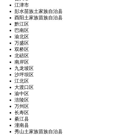
江津市
彭水苗族土家族自治县
酉阳土家族苗族自治县
黔江区
巴南区
渝北区
万盛区
双桥区
北碚区
南岸区
九龙坡区
沙坪坝区
江北区
大渡口区
渝中区
涪陵区
万州区
长寿区
綦江县
潼南县
秀山土家族苗族自治县