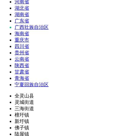
河南省
湖北省
湖南省
广东省
广西壮族自治区
海南省
重庆市
四川省
贵州省
云南省
陕西省
甘肃省
青海省
宁夏回族自治区
全灵山县
灵城街道
三海街道
檀圩镇
新圩镇
佛子镇
陆屋镇