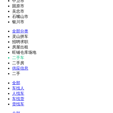
中卫市
固原市
吴忠市
石嘴山市
银川市
全部分类
灵山拼车
招聘求职
房屋出租
旺铺仓库场地
二手车
二手房
供应信息
二手
全部
车找人
人找车
车找货
货找车