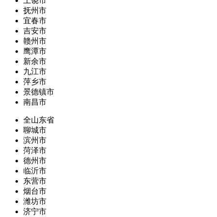
上饶市
抚州市
宜春市
吉安市
赣州市
鹰潭市
新余市
九江市
萍乡市
景德镇市
南昌市
全山东省
聊城市
滨州市
菏泽市
德州市
临沂市
东营市
烟台市
潍坊市
济宁市