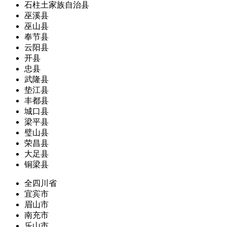
石柱土家族自治县
巫溪县
巫山县
奉节县
云阳县
开县
忠县
武隆县
垫江县
丰都县
城口县
梁平县
璧山县
荣昌县
大足县
铜梁县
全四川省
宜宾市
眉山市
南充市
乐山市