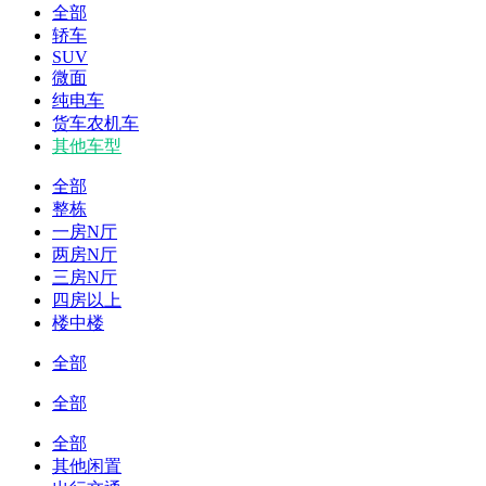
全部
轿车
SUV
微面
纯电车
货车农机车
其他车型
全部
整栋
一房N厅
两房N厅
三房N厅
四房以上
楼中楼
全部
全部
全部
其他闲置