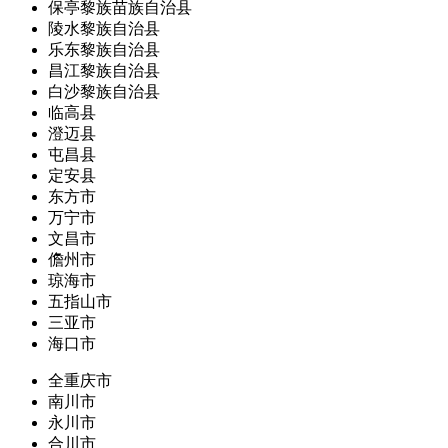
保亭黎族苗族自治县
陵水黎族自治县
乐东黎族自治县
昌江黎族自治县
白沙黎族自治县
临高县
澄迈县
屯昌县
定安县
东方市
万宁市
文昌市
儋州市
琼海市
五指山市
三亚市
海口市
全重庆市
南川市
永川市
合川市