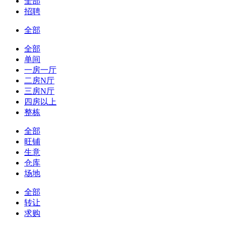
全部
招聘
全部
全部
单间
一房一厅
二房N厅
三房N厅
四房以上
整栋
全部
旺铺
生意
仓库
场地
全部
转让
求购