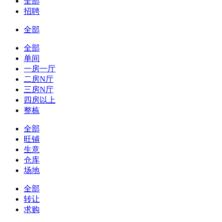
全部
招聘
全部
全部
单间
一房一厅
二房N厅
三房N厅
四房以上
整栋
全部
旺铺
生意
仓库
场地
全部
转让
求购