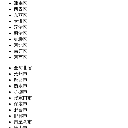
津南区
西青区
东丽区
大港区
汉沽区
塘沽区
红桥区
河北区
南开区
河西区
全河北省
沧州市
廊坊市
衡水市
承德市
张家口市
保定市
邢台市
邯郸市
秦皇岛市
唐山市