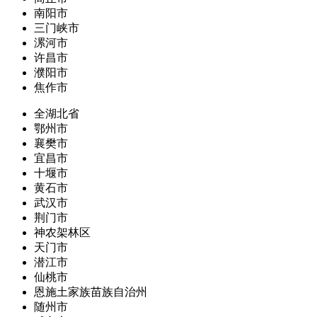
南阳市
三门峡市
漯河市
许昌市
濮阳市
焦作市
全湖北省
鄂州市
襄樊市
宜昌市
十堰市
黄石市
武汉市
荆门市
神农架林区
天门市
潜江市
仙桃市
恩施土家族苗族自治州
随州市