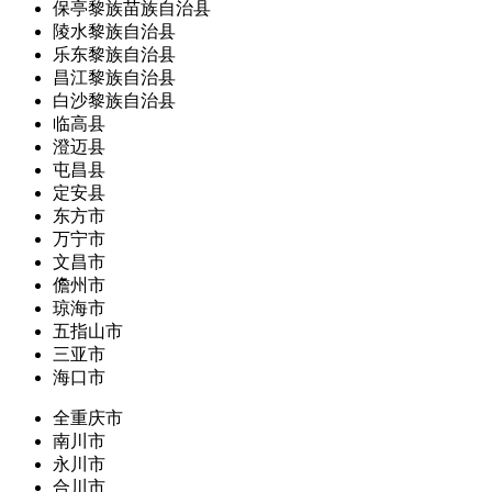
保亭黎族苗族自治县
陵水黎族自治县
乐东黎族自治县
昌江黎族自治县
白沙黎族自治县
临高县
澄迈县
屯昌县
定安县
东方市
万宁市
文昌市
儋州市
琼海市
五指山市
三亚市
海口市
全重庆市
南川市
永川市
合川市