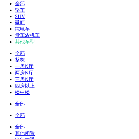
全部
轿车
SUV
微面
纯电车
货车农机车
其他车型
全部
整栋
一房N厅
两房N厅
三房N厅
四房以上
楼中楼
全部
全部
全部
其他闲置