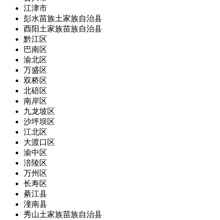
江津市
彭水苗族土家族自治县
酉阳土家族苗族自治县
黔江区
巴南区
渝北区
万盛区
双桥区
北碚区
南岸区
九龙坡区
沙坪坝区
江北区
大渡口区
渝中区
涪陵区
万州区
长寿区
綦江县
潼南县
秀山土家族苗族自治县