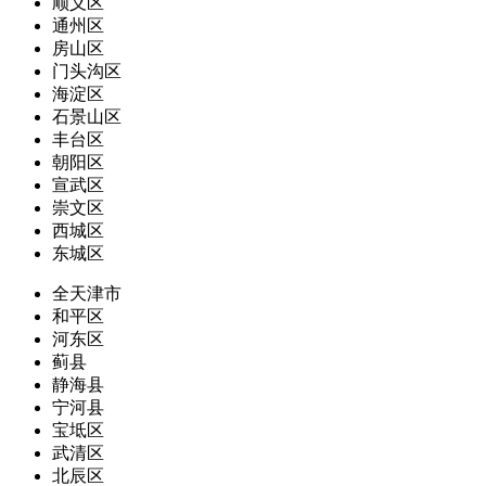
顺义区
通州区
房山区
门头沟区
海淀区
石景山区
丰台区
朝阳区
宣武区
崇文区
西城区
东城区
全天津市
和平区
河东区
蓟县
静海县
宁河县
宝坻区
武清区
北辰区