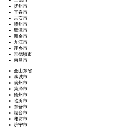
上饶市
抚州市
宜春市
吉安市
赣州市
鹰潭市
新余市
九江市
萍乡市
景德镇市
南昌市
全山东省
聊城市
滨州市
菏泽市
德州市
临沂市
东营市
烟台市
潍坊市
济宁市