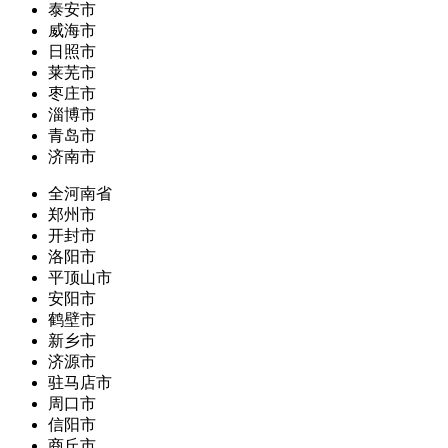
泰安市
威海市
日照市
莱芜市
枣庄市
淄博市
青岛市
济南市
全河南省
郑州市
开封市
洛阳市
平顶山市
安阳市
鹤壁市
新乡市
济源市
驻马店市
周口市
信阳市
商丘市