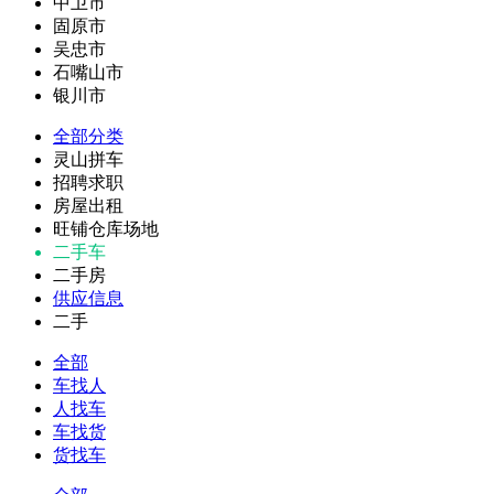
中卫市
固原市
吴忠市
石嘴山市
银川市
全部分类
灵山拼车
招聘求职
房屋出租
旺铺仓库场地
二手车
二手房
供应信息
二手
全部
车找人
人找车
车找货
货找车