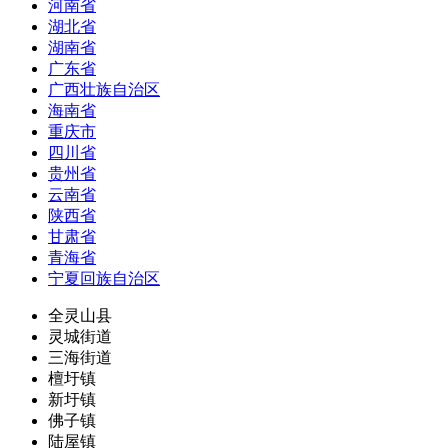
河南省
湖北省
湖南省
广东省
广西壮族自治区
海南省
重庆市
四川省
贵州省
云南省
陕西省
甘肃省
青海省
宁夏回族自治区
全灵山县
灵城街道
三海街道
檀圩镇
新圩镇
佛子镇
陆屋镇