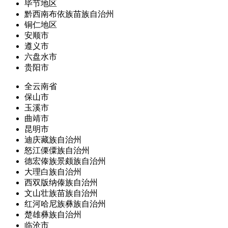
毕节地区
黔西南布依族苗族自治州
铜仁地区
安顺市
遵义市
六盘水市
贵阳市
全云南省
保山市
玉溪市
曲靖市
昆明市
迪庆藏族自治州
怒江傈僳族自治州
德宏傣族景颇族自治州
大理白族自治州
西双版纳傣族自治州
文山壮族苗族自治州
红河哈尼族彝族自治州
楚雄彝族自治州
临沧市