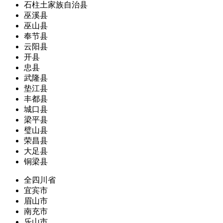
石柱土家族自治县
巫溪县
巫山县
奉节县
云阳县
开县
忠县
武隆县
垫江县
丰都县
城口县
梁平县
璧山县
荣昌县
大足县
铜梁县
全四川省
宜宾市
眉山市
南充市
乐山市