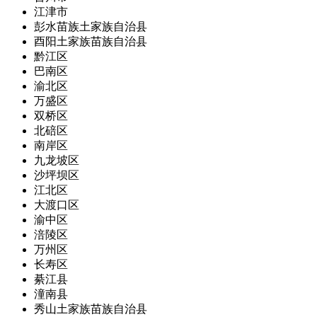
江津市
彭水苗族土家族自治县
酉阳土家族苗族自治县
黔江区
巴南区
渝北区
万盛区
双桥区
北碚区
南岸区
九龙坡区
沙坪坝区
江北区
大渡口区
渝中区
涪陵区
万州区
长寿区
綦江县
潼南县
秀山土家族苗族自治县