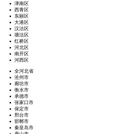
津南区
西青区
东丽区
大港区
汉沽区
塘沽区
红桥区
河北区
南开区
河西区
全河北省
沧州市
廊坊市
衡水市
承德市
张家口市
保定市
邢台市
邯郸市
秦皇岛市
唐山市