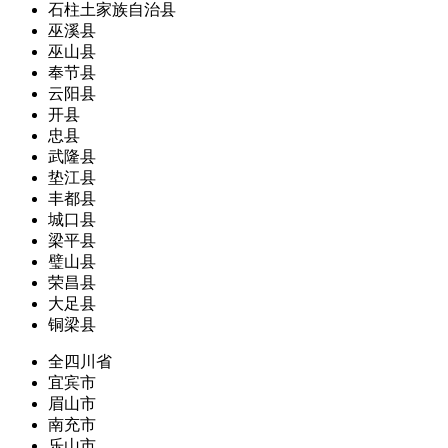
石柱土家族自治县
巫溪县
巫山县
奉节县
云阳县
开县
忠县
武隆县
垫江县
丰都县
城口县
梁平县
璧山县
荣昌县
大足县
铜梁县
全四川省
宜宾市
眉山市
南充市
乐山市