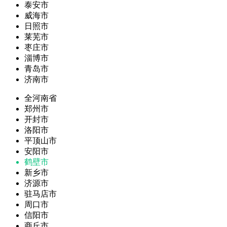
泰安市
威海市
日照市
莱芜市
枣庄市
淄博市
青岛市
济南市
全河南省
郑州市
开封市
洛阳市
平顶山市
安阳市
鹤壁市
新乡市
济源市
驻马店市
周口市
信阳市
商丘市