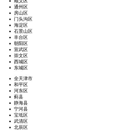
顺义区
通州区
房山区
门头沟区
海淀区
石景山区
丰台区
朝阳区
宣武区
崇文区
西城区
东城区
全天津市
和平区
河东区
蓟县
静海县
宁河县
宝坻区
武清区
北辰区