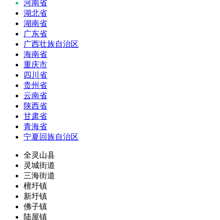
河南省
湖北省
湖南省
广东省
广西壮族自治区
海南省
重庆市
四川省
贵州省
云南省
陕西省
甘肃省
青海省
宁夏回族自治区
全灵山县
灵城街道
三海街道
檀圩镇
新圩镇
佛子镇
陆屋镇