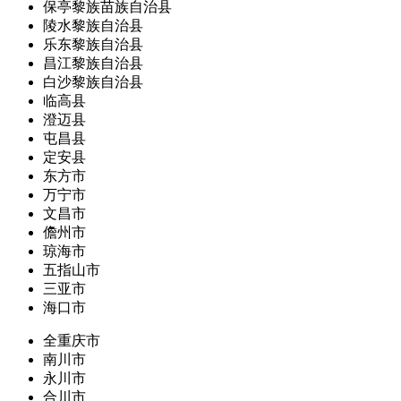
保亭黎族苗族自治县
陵水黎族自治县
乐东黎族自治县
昌江黎族自治县
白沙黎族自治县
临高县
澄迈县
屯昌县
定安县
东方市
万宁市
文昌市
儋州市
琼海市
五指山市
三亚市
海口市
全重庆市
南川市
永川市
合川市