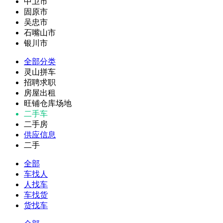
中卫市
固原市
吴忠市
石嘴山市
银川市
全部分类
灵山拼车
招聘求职
房屋出租
旺铺仓库场地
二手车
二手房
供应信息
二手
全部
车找人
人找车
车找货
货找车