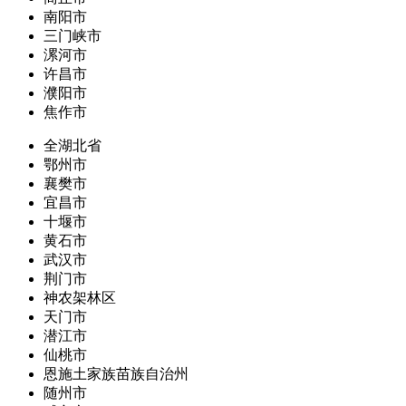
南阳市
三门峡市
漯河市
许昌市
濮阳市
焦作市
全湖北省
鄂州市
襄樊市
宜昌市
十堰市
黄石市
武汉市
荆门市
神农架林区
天门市
潜江市
仙桃市
恩施土家族苗族自治州
随州市