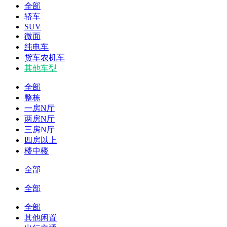
全部
轿车
SUV
微面
纯电车
货车农机车
其他车型
全部
整栋
一房N厅
两房N厅
三房N厅
四房以上
楼中楼
全部
全部
全部
其他闲置