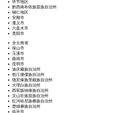
毕节地区
黔西南布依族苗族自治州
铜仁地区
安顺市
遵义市
六盘水市
贵阳市
全云南省
保山市
玉溪市
曲靖市
昆明市
迪庆藏族自治州
怒江傈僳族自治州
德宏傣族景颇族自治州
大理白族自治州
西双版纳傣族自治州
文山壮族苗族自治州
红河哈尼族彝族自治州
楚雄彝族自治州
临沧市