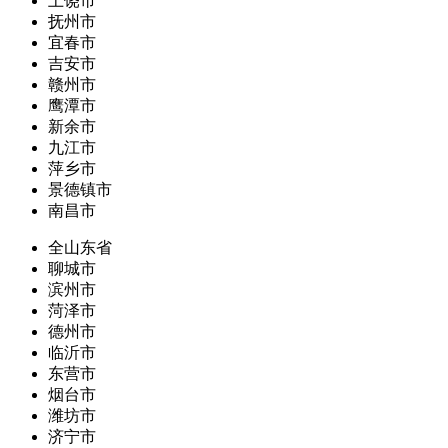
上饶市
抚州市
宜春市
吉安市
赣州市
鹰潭市
新余市
九江市
萍乡市
景德镇市
南昌市
全山东省
聊城市
滨州市
菏泽市
德州市
临沂市
东营市
烟台市
潍坊市
济宁市